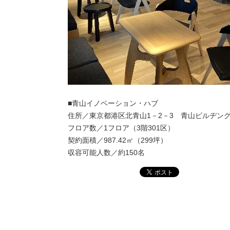
■青山イノベーション・ハブ
住所／東京都港区北青山1－2－3 青山ビルヂング
フロア数／1フロア（3階301区）
契約面積／987.42㎡（299坪）
収容可能人数／約150名