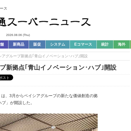
ース
2026.08.06 (Thu)
舗
新商品
販促
システム
Eコマース
統計
海外
イシアグループ新拠点｢青山イノベーション･ハブ｣開設
ープ新拠点｢青山イノベーション･ハブ｣開設
O）は、3月からベイシアグループの新たな価値創造の拠
ハブ」が開設した。