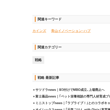
関連キーワード
カインズ
青山イノベーション･ハブ
関連カテゴリー
戦略
戦略 最新記事
サツドラnews｜8/3付けでMBO成立､上場廃止へ
富士薬品news｜｢ペット栄養相談の専門人材育成プ
ミニストップnews｜｢ラブライブ！｣とのコラボキャ
オイシックスnews｜｢元気ごはん with Oisix｣