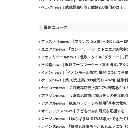
ベルクnews｜武蔵野銀行等と総額200億円のコミ
最新ニュース
ファストリnews｜｢フランス山火事｣へ100万ユー
ユニクロnews｜｢コントワー･デ･コトニエ｣’26秋冬
イオンリテールnews｜北欧スタイル｢グラニート｣
平和堂news｜9/18フーズマーケット富山掛尾､ア
イオンnews｜｢イオンモール熊本｣爆発について事
ケーズnews｜第1Q売上高1999億円12.4％増･経常利
ヤオコーnews｜７月既存店売上高2.7%増/客数0.１
アマゾンnews｜兵庫県尼崎市に関西最大の物流拠
アスクルnews｜紙製パッケージを採用｢基本の救急セ
オイシックスnews｜子どもの自由研究を応援するミ
ローソンnews｜｢鍋さばきロボ｣7/22導入･できた
カインズnews｜｢解凍も冷食あたためもムラになり