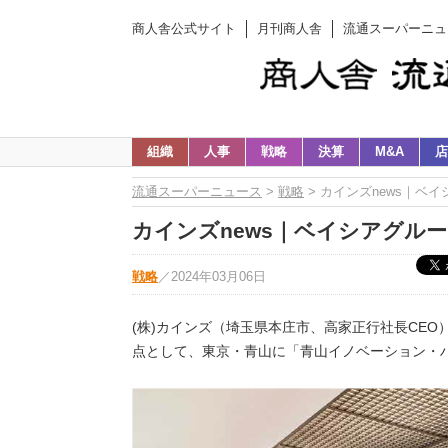
商人舎公式サイト
月刊商人舎
流通スーパーニュ
組織
人事
戦略
決算
M&A
店
流通スーパーニュース
>
戦略
> カインズnews｜ベ
カインズnews｜ベイシアグル
戦略
／
2024年03月06日
(株)カインズ（埼玉県本庄市、高家正行社長CE
点として、東京・青山に「青山イノベーション・