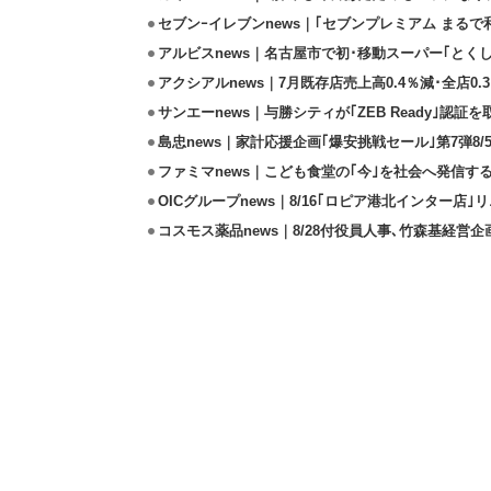
セブンｰイレブンnews｜｢セブンプレミアム まるで和
アルビスnews｜名古屋市で初･移動スーパー｢とくし
アクシアルnews｜7月既存店売上高0.4％減･全店0.
サンエーnews｜与勝シティが｢ZEB Ready｣認証を
島忠news｜家計応援企画｢爆安挑戦セール｣第7弾8/
ファミマnews｜こども食堂の｢今｣を社会へ発信す
OICグループnews｜8/16｢ロピア港北インター店
コスモス薬品news｜8/28付役員人事､竹森基経営