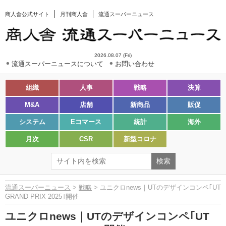
商人舎公式サイト
月刊商人舎
流通スーパーニュース
2026.08.07 (Fri)
流通スーパーニュースについて
お問い合わせ
組織
人事
戦略
決算
M&A
店舗
新商品
販促
システム
Eコマース
統計
海外
月次
CSR
新型コロナ
流通スーパーニュース
>
戦略
> ユニクロnews｜UTのデザインコンペ｢UT
GRAND PRIX 2025｣開催
ユニクロnews｜UTのデザインコンペ｢UT