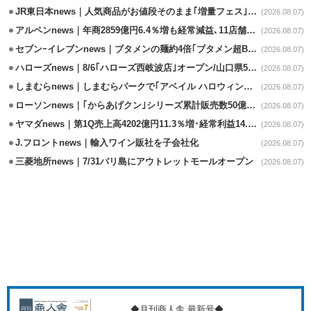
JR東日本news｜人気商品がお値段そのまま｢増量フェス｣8/18から開催
(2026.08.07)
アルペンnews｜年商2859億円6.4％増も経常減益､11店舗出店、4店閉鎖
(2026.08.07)
セブンｰイレブンnews｜ブタメンの麺約4倍｢ブタメン超BIG｣8/11から限定発売
(2026.08.07)
ハローズnews｜8/6｢ハローズ西岐波店｣オープン/山口県5店舗目
(2026.08.07)
しまむらnews｜しまむらパークで｢アベイル ハロウィンじゅんびフェア｣開催
(2026.08.07)
ローソンnews｜｢からあげクン｣シリーズ累計販売数50億食突破
(2026.08.07)
ヤマダnews｜第1Q売上高4202億円11.3％増･経常利益14.5％増
(2026.08.07)
J.フロントnews｜輸入ワイン販社を子会社化
(2026.08.07)
三菱地所news｜7/31バリ島にアウトレットモールオープン
(2026.08.07)
◆月刊商人舎 最新号◆