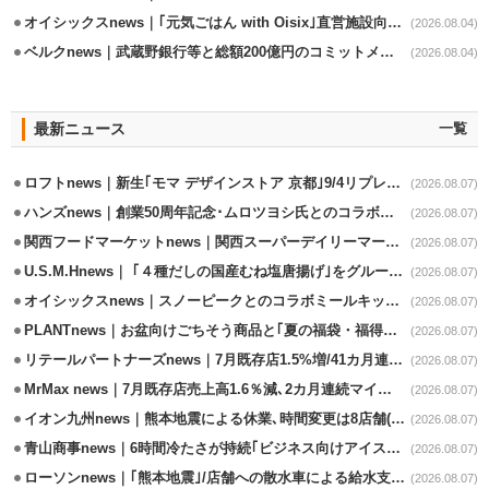
オイシックスnews｜｢元気ごはん with Oisix｣直営施設向けサービスを開始
(2026.08.04)
ベルクnews｜武蔵野銀行等と総額200億円のコミットメント契約
(2026.08.04)
最新ニュース
一覧
ロフトnews｜新生｢モマ デザインストア 京都｣9/4リプレイスオープン
(2026.08.07)
ハンズnews｜創業50周年記念･ムロツヨシ氏とのコラボ企画｢ムロハンズ｣開催
(2026.08.07)
関西フードマーケットnews｜関西スーパーデイリーマート蒲生店8/7改装
(2026.08.07)
U.S.M.Hnews｜ ｢４種だしの国産むね塩唐揚げ｣をグループ610店で共同販促
(2026.08.07)
オイシックスnews｜スノーピークとのコラボミールキット8/13発売
(2026.08.07)
PLANTnews｜お盆向けごちそう商品と｢夏の福袋・福得カート｣8/8から開催
(2026.08.07)
リテールパートナーズnews｜7月既存店1.5%増/41カ月連続増
(2026.08.07)
MrMax news｜7月既存店売上高1.6％減､2カ月連続マイナス
(2026.08.07)
イオン九州news｜熊本地震による休業､時間変更は8店舗(8/7時点)
(2026.08.07)
青山商事news｜6時間冷たさが持続｢ビジネス向けアイスベスト｣発売
(2026.08.07)
ローソンnews｜｢熊本地震｣/店舗への散水車による給水支援を開始
(2026.08.07)