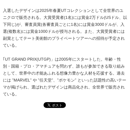
入選したデザインは2025年春夏UTコレクションとして全世界のユ
ニクロで販売される。大賞受賞者(1名)には賞金2万ドル(USドル、以
下同じ)が、審査員賞(各審査員ごとに1名)には賞金3000ドルが、入
選(複数名)には賞金1000ドルが授与される。また、大賞受賞者には
副賞としてテート美術館のプライベートツアーへの招待が予定され
ている。
｢UT GRAND PRIX(UTGP)」は2005年にスタートした。年齢・性
別・国籍・プロ・アマチュアを問わず、誰もが参加できる取り組み
として、世界中の才能あふれる想像力豊かな人材を応援する。過去
には ”MARVEL” や ”任天堂”、”ポケモン” といった話題性の高いテー
マが掲げられ、選ばれたデザインは商品化され、全世界で販売され
ている。