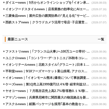
ダイエーnews｜9月からオンラインショップを｢イオン承りオンライン｣へ移行
(2026.08.03)
イオンフードスタイルnews｜店長業務の効率化にAIエージェント活用実験
(2026.07.16)
三菱食品news｜屋外広告の購買効果の“見える化”サービス開始
(2026.07.07)
西鉄ストアnews｜クラウドカメラ活用で母店･子店運営の効率化
(2026.07.07)
最新ニュース
一覧
ファストリnews｜｢フランス山火事｣へ100万ユーロ寄付･衣料5万点も提供
(2026.08.06)
ユニクロnews｜｢コントワー･デ･コトニエ｣’26秋冬コレクション8/28発売
(2026.08.06)
イオンリテールnews｜北欧スタイル｢グラニート｣日本１号店を自由が丘に開業
(2026.08.06)
平和堂news｜9/18フーズマーケット富山掛尾､アクロスプラザ内に出店
(2026.08.06)
イオンnews｜｢イオンモール熊本｣爆発について事故調査委員会設置
(2026.08.06)
ケーズnews｜第1Q売上高1999億円12.4％増･経常利益125.0%増
(2026.08.06)
ヤオコーnews｜７月既存店売上高2.7%増/客数0.１％増/客単価2.6％増
(2026.08.06)
アマゾンnews｜兵庫県尼崎市に関西最大の物流拠点を新設・市内2拠点目
(2026.08.06)
アスクルnews｜紙製パッケージを採用｢基本の救急セット｣8/5発売
(2026.08.06)