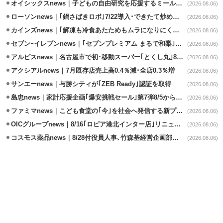
オイシックスnews｜子どもの自由研究を応援するミールキット8/6発売
(2026.08.06)
ローソンnews｜｢鍋さばきロボ｣7/22導入･できたて炒めメニューを提供
(2026.08.06)
カインズnews｜｢解凍も冷食あたためもムラになりにくいフラットレンジ｣発売
(2026.08.06)
セブンｰイレブンnews｜｢セブンプレミアム まるで和梨｣8/11から順次発売
(2026.08.06)
アルビスnews｜名古屋市で初･移動スーパー｢とくし丸｣8/4運行開始
(2026.08.06)
アクシアルnews｜7月既存店売上高0.4％減･全店0.3％増
(2026.08.06)
サンエーnews｜与勝シティが｢ZEB Ready｣認証を取得
(2026.08.06)
島忠news｜家計応援企画｢爆安挑戦セール｣第7弾8/5から開催
(2026.08.06)
ファミマnews｜こども食堂の｢今｣を社会へ発信する新プロジェクト始動
(2026.08.06)
OICグループnews｜8/16｢ロピア港北インター店｣リニューアル/食品売場拡大
(2026.08.06)
コスモス薬品news｜8/28付役員人事､竹森基経営企画部長が取締役昇格
(2026.08.06)