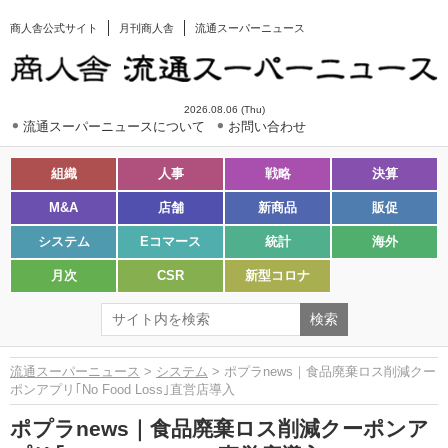
商人舎公式サイト
月刊商人舎
流通スーパーニュース
2026.08.06 (Thu)
流通スーパーニュースについて
お問い合わせ
組織
人事
戦略
決算
M&A
店舗
新商品
販促
システム
Eコマース
統計
海外
月次
CSR
新型コロナ
流通スーパーニュース
>
システム
> ポプラnews｜食品廃棄ロス削減クー
ポンアプリ｢No Food Loss｣直営店導入
ポプラnews｜食品廃棄ロス削減クーポンア