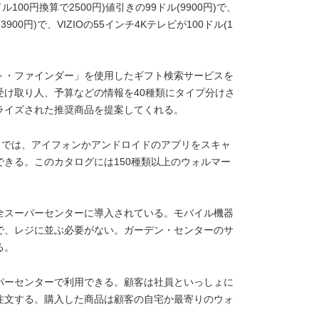
100円換算で2500円)値引きの99ドル(9900円)で、
900円)で、VIZIOの55インチ4Kテレビが100ドル(1
。
ト・ファインダー」を使用したギフト検索サービスを
受け取り人、予算などの情報を40種類にタイプ分けさ
ライズされた推奨商品を提案してくれる。
」では、アイフォンかアンドロイドのアプリをスキャ
きる。このカタログには150種類以上のウォルマー
全スーパーセンターに導入されている。モバイル機器
で、レジに並ぶ必要がない。ガーデン・センターのサ
る。
パーセンターで利用できる。顧客は社員といっしょに
注文する。購入した商品は顧客の自宅か最寄りのウォ