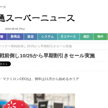
ース
2026.08.06 (Thu)
舗
新商品
販促
システム
Eコマース
統計
海外
｜ホリデー商戦前倒し10/25から早期割引きセール実施
戦前倒し10/25から早期割引きセール実施
マクミロンCEO)は、例年は11月から始めるホリデ