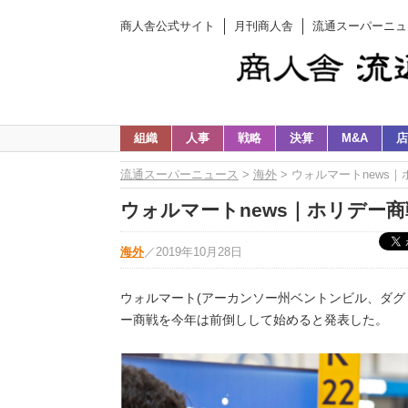
商人舎公式サイト
月刊商人舎
流通スーパーニュ
組織
人事
戦略
決算
M&A
店
流通スーパーニュース
>
海外
> ウォルマートnews
ウォルマートnews｜ホリデー商
海外
／
2019年10月28日
ウォルマート(アーカンソー州ベントンビル、ダグ・
ー商戦を今年は前倒しして始めると発表した。