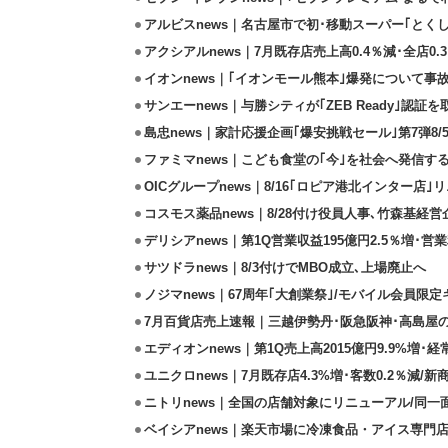
アルビスnews｜名古屋市で初･移動スーパー｢とくし
アクシアルnews｜7月既存店売上高0.4％減･全店0.
イオンnews｜｢イオンモール熊本｣爆発について事
サンエーnews｜与勝シティが｢ZEB Ready｣認証を
島忠news｜家計応援企画｢爆安挑戦セール｣第7弾8/
ファミマnews｜こども食堂の｢今｣を社会へ発信す
OICグループnews｜8/16｢ロピア港北インター店
コスモス薬品news｜8/28付け役員人事､竹森基経
デリシアnews｜第1Q営業収益195億円2.5％増･営業
サツドラnews｜8/3付けでMBO成立､上場廃止へ
ノジマnews｜67周年｢大創業祭｣/モバイル会員限
7月百貨店売上速報｜三越伊勢丹･阪急阪神･高島屋
エディオンnews｜第1Q売上高2015億円9.9%増･経常
ユニクロnews｜7月既存店4.3%増･客数0.2％減/
ニトリnews｜全国の店舗対象にリニューアル/同一
ベイシアnews｜楽天市場に冷凍食品・アイス専門店