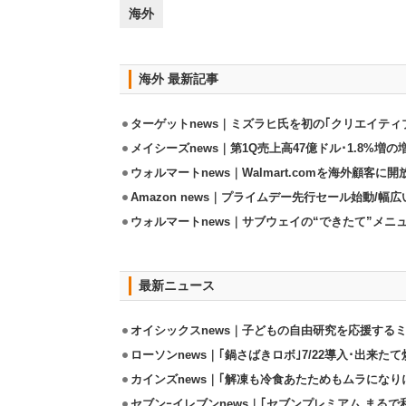
海外
海外 最新記事
ターゲットnews｜ミズラヒ氏を初の｢クリエイティ
メイシーズnews｜第1Q売上高47億ドル･1.8%増の
ウォルマートnews｜Walmart.comを海外顧客に
Amazon news｜プライムデー先行セール始動/
ウォルマートnews｜サブウェイの“できたて”メニ
最新ニュース
オイシックスnews｜子どもの自由研究を応援するミ
ローソンnews｜｢鍋さばきロボ｣7/22導入･出来た
カインズnews｜｢解凍も冷食あたためもムラになり
セブンｰイレブンnews｜｢セブンプレミアム まるで和