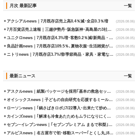
月次 最新記事
一覧
アクシアルnews｜7月既存店売上高0.4％減･全店0.3％増
(2026.08.06)
7月百貨店売上速報｜三越伊勢丹･阪急阪神･高島屋の3社は増収
(2026.08.05)
ユニクロnews｜7月既存店4.3%増･客数0.2％減/新商品・夏物商品が好調
(2026.08.05)
良品計画news｜7月既存店109.5％､夏物衣服･生活雑貨が好調
(2026.08.05)
ニトリnews｜7月既存店3.7%増/季節商品・家具・家電など好調
(2026.08.05)
最新ニュース
一覧
アスクルnews｜紙製パッケージを採用｢基本の救急セット｣8/5発売
(2026.08.06)
オイシックスnews｜子どもの自由研究を応援するミールキット8/6発売
(2026.08.06)
ローソンnews｜｢鍋さばきロボ｣7/22導入･出来たて炒めメニューを提供
(2026.08.06)
カインズnews｜｢解凍も冷食あたためもムラになりにくいフラットレンジ｣発売
(2026.08.06)
セブンｰイレブンnews｜｢セブンプレミアム まるで和梨｣8/11から順次発売
(2026.08.06)
アルビスnews｜名古屋市で初･移動スーパー｢とくし丸｣8/4運行開始
(2026.08.06)