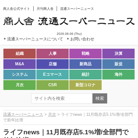
商人舎公式サイト
月刊商人舎
流通スーパーニュース
2026.08.06 (Thu)
流通スーパーニュースについて
お問い合わせ
組織
人事
戦略
決算
M&A
店舗
新商品
販促
システム
Eコマース
統計
海外
月次
CSR
新型コロナ
流通スーパーニュース
>
月次
> ライフnews｜11月既存店5.1%増/全部門
で前年比増
ライフnews｜11月既存店5.1%増/全部門で