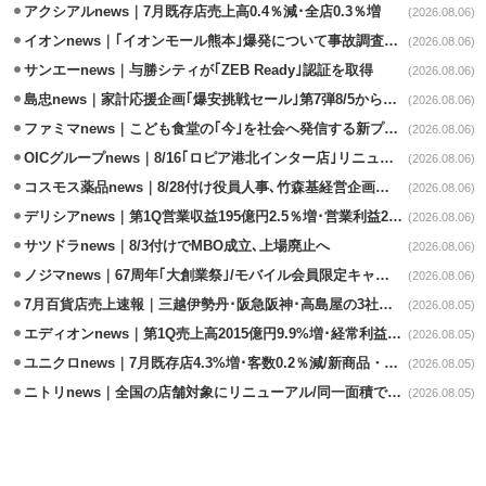
アクシアルnews｜7月既存店売上高0.4％減･全店0.3％増
(2026.08.06)
イオンnews｜｢イオンモール熊本｣爆発について事故調査委員会設置
(2026.08.06)
サンエーnews｜与勝シティが｢ZEB Ready｣認証を取得
(2026.08.06)
島忠news｜家計応援企画｢爆安挑戦セール｣第7弾8/5から開催
(2026.08.06)
ファミマnews｜こども食堂の｢今｣を社会へ発信する新プロジェクト始動
(2026.08.06)
OICグループnews｜8/16｢ロピア港北インター店｣リニューアル/食品売場拡大
(2026.08.06)
コスモス薬品news｜8/28付け役員人事､竹森基経営企画部長が昇格
(2026.08.06)
デリシアnews｜第1Q営業収益195億円2.5％増･営業利益27.8%減
(2026.08.06)
サツドラnews｜8/3付けでMBO成立､上場廃止へ
(2026.08.06)
ノジマnews｜67周年｢大創業祭｣/モバイル会員限定キャンペーン実施
(2026.08.06)
7月百貨店売上速報｜三越伊勢丹･阪急阪神･高島屋の3社は増収
(2026.08.05)
エディオンnews｜第1Q売上高2015億円9.9%増･経常利益127.5%増
(2026.08.05)
ユニクロnews｜7月既存店4.3%増･客数0.2％減/新商品・夏物商品が好調
(2026.08.05)
ニトリnews｜全国の店舗対象にリニューアル/同一面積で品揃え24％拡大
(2026.08.05)