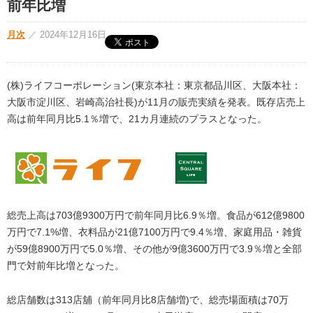
前年比増
月次
／
2024年12月16日
(株)ライフコーポレーション(東京本社：東京都品川区、大阪本社：
大阪市淀川区、岩崎高治社長)が11月の販売実績を発表。既存店売上
高は前年同月比5.1％増で、21カ月連続のプラスとなった。
総売上高は703億9300万円で前年同月比6.9％増。食品が612億9800
万円で7.1%増、衣料品が21億7100万円で9.4％増、家庭用品・雑貨
が59億8900万円で5.0％増、その他が9億3600万円で3.9％増と全部
門で対前年比増となった。
総店舗数は313店舖（前年同月比8店舗増)で、総売場面積は70万