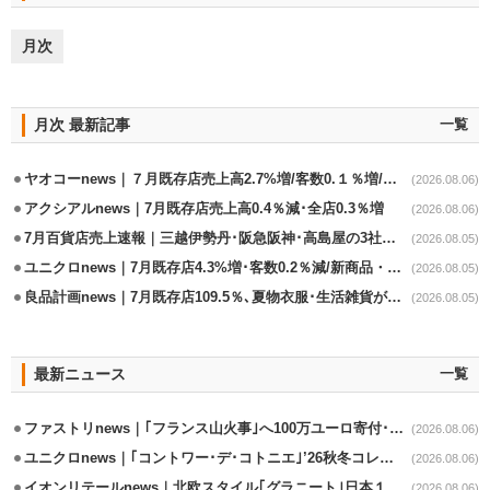
月次
月次 最新記事
一覧
ヤオコーnews｜７月既存店売上高2.7%増/客数0.１％増/客単価2.6％増
(2026.08.06)
アクシアルnews｜7月既存店売上高0.4％減･全店0.3％増
(2026.08.06)
7月百貨店売上速報｜三越伊勢丹･阪急阪神･高島屋の3社は増収
(2026.08.05)
ユニクロnews｜7月既存店4.3%増･客数0.2％減/新商品・夏物商品が好調
(2026.08.05)
良品計画news｜7月既存店109.5％､夏物衣服･生活雑貨が好調
(2026.08.05)
最新ニュース
一覧
ファストリnews｜｢フランス山火事｣へ100万ユーロ寄付･衣料5万点も提供
(2026.08.06)
ユニクロnews｜｢コントワー･デ･コトニエ｣’26秋冬コレクション8/28発売
(2026.08.06)
イオンリテールnews｜北欧スタイル｢グラニート｣日本１号店を自由が丘に開業
(2026.08.06)