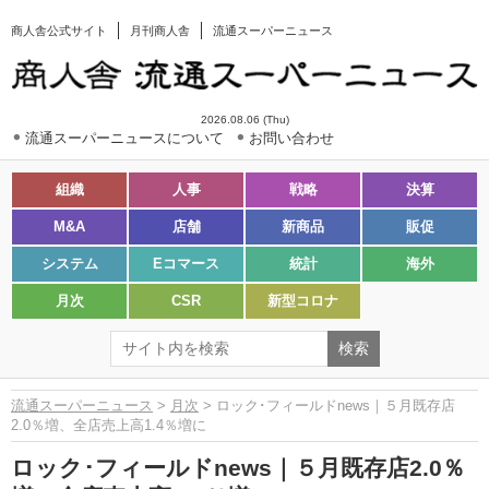
商人舎公式サイト
月刊商人舎
流通スーパーニュース
2026.08.06 (Thu)
流通スーパーニュースについて
お問い合わせ
組織
人事
戦略
決算
M&A
店舗
新商品
販促
システム
Eコマース
統計
海外
月次
CSR
新型コロナ
流通スーパーニュース
>
月次
> ロック･フィールドnews｜５月既存店
2.0％増、全店売上高1.4％増に
ロック･フィールドnews｜５月既存店2.0％