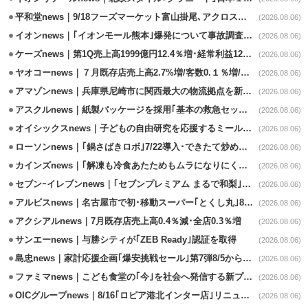
平和堂news｜9/18フーズマーケット富山掛尾､アクロスプラザ内に出店
(2026.08.06)
イオンnews｜｢イオンモール熊本｣爆発について事故調査委員会設置
(2026.08.06)
ケーズnews｜第1Q売上高1999億円12.4％増･経常利益125.0%増
(2026.08.06)
ヤオコーnews｜７月既存店売上高2.7%増/客数0.１％増/客単価2.6％増
(2026.08.06)
アマゾンnews｜兵庫県尼崎市に関西最大の物流拠点を新設・市内2拠点目
(2026.08.06)
アスクルnews｜紙製パッケージを採用｢基本の救急セット｣8/5発売
(2026.08.06)
オイシックスnews｜子どもの自由研究を応援するミールキット8/6発売
(2026.08.06)
ローソンnews｜｢鍋さばきロボ｣7/22導入･できたて炒めメニューを提供
(2026.08.06)
カインズnews｜｢解凍も冷食あたためもムラになりにくいフラットレンジ｣発売
(2026.08.06)
セブンｰイレブンnews｜｢セブンプレミアム まるで和梨｣8/11から順次発売
(2026.08.06)
アルビスnews｜名古屋市で初･移動スーパー｢とくし丸｣8/4運行開始
(2026.08.06)
アクシアルnews｜7月既存店売上高0.4％減･全店0.3％増
(2026.08.06)
サンエーnews｜与勝シティが｢ZEB Ready｣認証を取得
(2026.08.06)
島忠news｜家計応援企画｢爆安挑戦セール｣第7弾8/5から開催
(2026.08.06)
ファミマnews｜こども食堂の｢今｣を社会へ発信する新プロジェクト始動
(2026.08.06)
OICグループnews｜8/16｢ロピア港北インター店｣リニューアル/食品売場拡大
(2026.08.06)