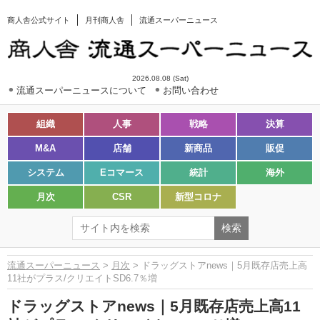
商人舎公式サイト
月刊商人舎
流通スーパーニュース
2026.08.08 (Sat)
流通スーパーニュースについて
お問い合わせ
組織
人事
戦略
決算
M&A
店舗
新商品
販促
システム
Eコマース
統計
海外
月次
CSR
新型コロナ
流通スーパーニュース
>
月次
> ドラッグストアnews｜5月既存店売上高
11社がプラス/クリエイトSD6.7％増
ドラッグストアnews｜5月既存店売上高11