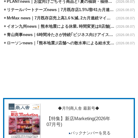
PLANTnews｜お盆向けごちそう商品と｢夏の福袋・福得カート｣8/8から開催
(2026.08.07)
リテールパートナーズnews｜7月既存店1.5%増/41カ月連続増
(2026.08.07)
MrMax news｜7月既存店売上高1.6％減､2カ月連続マイナス
(2026.08.07)
イオン九州news｜熊本地震による休業､時間変更は8店舗(8/7時点)
(2026.08.07)
青山商事news｜6時間冷たさが持続｢ビジネス向けアイスベスト｣発売
(2026.08.07)
ローソンnews｜｢熊本地震｣/店舗への散水車による給水支援を開始
(2026.08.07)
◆月刊商人舎 最新号◆
【特集】新店Marketing
(2026年
07月号)
バックナンバーを見る