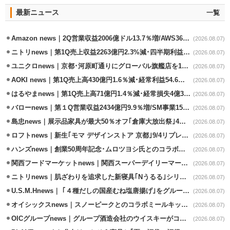
最新ニュース
一覧
Amazon news｜2Q営業収益2006億ドル13.7％増/AWS36.8％％増が貢献
(2026.08.07)
ニトリnews｜第1Q売上収益2263億円2.3%減･四半期利益1.4％減
(2026.08.07)
ユニクロnews｜京都･河原町通りにグローバル旗艦店を11/6開設
(2026.08.07)
AOKI news｜第1Q売上高430億円1.6％減･経常利益54.6％減
(2026.08.07)
はるやまnews｜第1Q売上高71億円1.4％減･経常損失4億3800万円
(2026.08.07)
バローnews｜第１Q営業収益2434億円9.9％増/SM事業15.5％増と絶好調
(2026.08.07)
島忠news｜展示品家具が最大50％オフ｢倉庫大放出祭｣4店舗限定で開催
(2026.08.07)
ロフトnews｜新生｢モマ デザインストア 京都｣9/4リプレイスオープン
(2026.08.07)
ハンズnews｜創業50周年記念･ムロツヨシ氏とのコラボ企画｢ムロハンズ｣開催
(2026.08.07)
関西フードマーケットnews｜関西スーパーデイリーマート蒲生店8/7改装
(2026.08.07)
ニトリnews｜肌ざわりを追求した新寝具｢Nうるる｣シリーズを発売
(2026.08.07)
U.S.M.Hnews｜ ｢４種だしの国産むね塩唐揚げ｣をグループ610店で共同販促
(2026.08.07)
オイシックスnews｜スノーピークとのコラボミールキット8/13発売
(2026.08.07)
OICグループnews｜グループ酒造会社のウイスキーがコンペティション受賞
(2026.08.07)