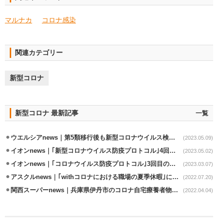
マルナカ
コロナ感染
関連カテゴリー
新型コロナ
新型コロナ 最新記事
一覧
ウエルシアnews｜第5類移行後も新型コロナウイルス検査立会を継続
(2023.05.09)
イオンnews｜｢新型コロナウイルス防疫プロトコル｣4回目の改定
(2023.05.02)
イオンnews｜｢コロナウイルス防疫プロトコル｣3回目の改定実施
(2023.03.07)
アスクルnews｜｢withコロナにおける職場の夏季休暇｣に関する調査実施
(2022.07.20)
関西スーパーnews｜兵庫県伊丹市のコロナ自宅療養者物資支援事業の協力延長
(2022.04.04)