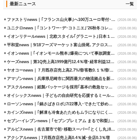
最新ニュース
一覧
ファストリnews｜｢フランス山火事｣へ100万ユーロ寄付･衣料5万点も提供
(2026.08.06)
ユニクロnews｜｢コントワー･デ･コトニエ｣’26秋冬コレクション8/28発売
(2026.08.06)
イオンリテールnews｜北欧スタイル｢グラニート｣日本１号店を自由が丘に開業
(2026.08.06)
平和堂news｜9/18フーズマーケット富山掛尾､アクロスプラザ内に出店
(2026.08.06)
イオンnews｜｢イオンモール熊本｣爆発について事故調査委員会設置
(2026.08.06)
ケーズnews｜第1Q売上高1999億円12.4％増･経常利益125.0%増
(2026.08.06)
ヤオコーnews｜７月既存店売上高2.7%増/客数0.１％増/客単価2.6％増
(2026.08.06)
アマゾンnews｜兵庫県尼崎市に関西最大の物流拠点を新設・市内2拠点目
(2026.08.06)
アスクルnews｜紙製パッケージを採用｢基本の救急セット｣8/5発売
(2026.08.06)
オイシックスnews｜子どもの自由研究を応援するミールキット8/6発売
(2026.08.06)
ローソンnews｜｢鍋さばきロボ｣7/22導入･できたて炒めメニューを提供
(2026.08.06)
カインズnews｜｢解凍も冷食あたためもムラになりにくいフラットレンジ｣発売
(2026.08.06)
セブンｰイレブンnews｜｢セブンプレミアム まるで和梨｣8/11から順次発売
(2026.08.06)
アルビスnews｜名古屋市で初･移動スーパー｢とくし丸｣8/4運行開始
(2026.08.06)
アクシアルnews｜7月既存店売上高0.4％減･全店0.3％増
(2026.08.06)