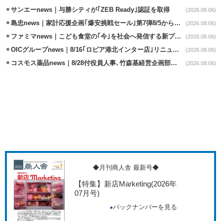
サンエーnews｜与勝シティが｢ZEB Ready｣認証を取得
(2026.08.06)
島忠news｜家計応援企画｢爆安挑戦セール｣第7弾8/5から開催
(2026.08.06)
ファミマnews｜こども食堂の｢今｣を社会へ発信する新プロジェクト始動
(2026.08.06)
OICグループnews｜8/16｢ロピア港北インター店｣リニューアル/食品売場拡大
(2026.08.06)
コスモス薬品news｜8/28付役員人事､竹森基経営企画部長が取締役昇格
(2026.08.06)
◆月刊商人舎 最新号◆
【特集】新店Marketing
(2026年
07月号)
バックナンバーを見る