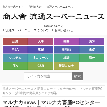
商人舎公式サイト
月刊商人舎
流通スーパーニュース
2026.08.06 (Thu)
流通スーパーニュースについて
お問い合わせ
組織
人事
戦略
決算
M&A
店舗
新商品
販促
システム
Eコマース
統計
海外
月次
CSR
新型コロナ
流通スーパーニュース
>
新型コロナ
> マルナカnews｜マルナカ畜産PC
センター(香川県)の従業員がコロナ感染
マルナカnews｜マルナカ畜産PCセンター