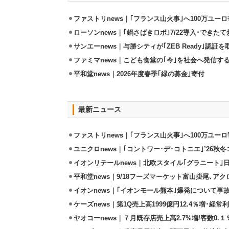
ファストリnews｜｢フランス山火事｣へ100万ユー
ローソンnews｜｢鍋さばきロボ｣7/22導入･できた
サンエーnews｜与勝シティが｢ZEB Ready｣認証を
ファミマnews｜こども食堂の｢今｣を社会へ発信す
平和堂news｜2026年度春季｢緑の募金｣寄付
最新ニュース
ファストリnews｜｢フランス山火事｣へ100万ユー
ユニクロnews｜｢コントワー･デ･コトニエ｣’26秋冬
イオンリテールnews｜北欧スタイル｢グラニート｣
平和堂news｜9/18フーズマーケット富山掛尾､ア
イオンnews｜｢イオンモール熊本｣爆発について事
ケーズnews｜第1Q売上高1999億円12.4％増･経常利
ヤオコーnews｜７月既存店売上高2.7%増/客数0.１