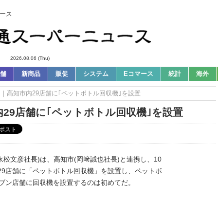
ース
2026.08.06 (Thu)
舗
新商品
販促
システム
Eコマース
統計
海外
ws｜高知市内29店舗に｢ペットボトル回収機｣を設置
内29店舗に｢ペットボトル回収機｣を設置
永松文彦社長)は、高知市(岡﨑誠也社長)と連携し、10
ン29店舗に「ペットボトル回収機」を設置し、ペットボ
レブン店舗に回収機を設置するのは初めてだ。