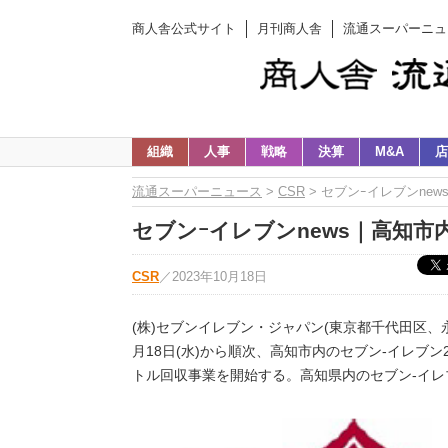
商人舎公式サイト
月刊商人舎
流通スーパーニュ
組織
人事
戦略
決算
M&A
店
流通スーパーニュース
>
CSR
> セブンｰイレブンne
セブンｰイレブンnews｜高知市
CSR
／
2023年10月18日
(株)セブンイレブン・ジャパン(東京都千代田区、
月18日(水)から順次、高知市内のセブン‐イレブ
トル回収事業を開始する。高知県内のセブン‐イ