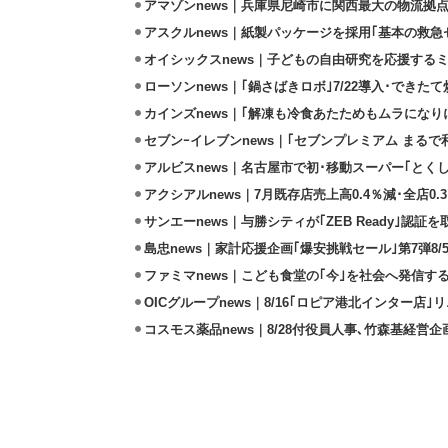
アマゾンnews｜兵庫県尼崎市に関西最大の物流拠
アスクルnews｜紙製パッケージを採用｢基本の救急セ
オイシックスnews｜子どもの自由研究を応援するミ
ローソンnews｜｢鍋さばきロボ｣7/22導入･できた
カインズnews｜｢解凍も冷食あたためもムラになり
セブンｰイレブンnews｜｢セブンプレミアム まるで和
アルビスnews｜名古屋市で初･移動スーパー｢とくし
アクシアルnews｜7月既存店売上高0.4％減･全店0.
サンエーnews｜与勝シティが｢ZEB Ready｣認証を
島忠news｜家計応援企画｢爆安挑戦セール｣第7弾8/
ファミマnews｜こども食堂の｢今｣を社会へ発信す
OICグループnews｜8/16｢ロピア港北インター店
コスモス薬品news｜8/28付役員人事､竹森基経営