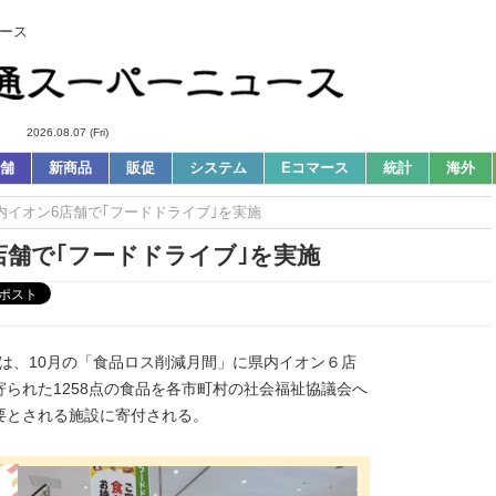
ース
2026.08.07 (Fri)
舗
新商品
販促
システム
Eコマース
統計
海外
県内イオン6店舗で｢フードドライブ｣を実施
店舗で｢フードドライブ｣を実施
)は、10月の「食品ロス削減月間」に県内イオン６店
られた1258点の食品を各市町村の社会福祉協議会へ
要とされる施設に寄付される。