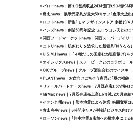
バローnews｜第１Q営業収益2434億円9.9％増/SM
島忠news｜展示品家具が最大50％オフ｢倉庫大放出
ロフトnews｜新生｢モマ デザインストア 京都｣9/
ハンズnews｜創業50周年記念･ムロツヨシ氏との
関西フードマーケットnews｜関西スーパーデイリー
ニトリnews｜肌ざわりを追求した新寝具｢Nうるる
U.S.M.Hnews｜ ｢４種だしの国産むね塩唐揚げ｣
オイシックスnews｜スノーピークとのコラボミールキ
OICグループnews｜グループ酒造会社のウイスキ
PLANTnews｜お盆向けごちそう商品と｢夏の福袋・
リテールパートナーズnews｜7月既存店1.5%増/4
MrMax news｜7月既存店売上高1.6％減､2カ月連
イオン九州news｜熊本地震による休業､時間変更は8店
青山商事news｜6時間冷たさが持続｢ビジネス向け
ローソンnews｜｢熊本地震｣/店舗への散水車によ