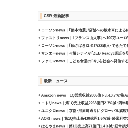
CSR 最新記事
ローソンnews｜｢熊本地震｣/店舗への散水車によ
ファストリnews｜｢フランス山火事｣へ100万ユー
ローソンnews｜｢鍋さばきロボ｣7/22導入･できた
サンエーnews｜与勝シティが｢ZEB Ready｣認証を
ファミマnews｜こども食堂の｢今｣を社会へ発信す
最新ニュース
Amazon news｜1Q営業収益2006億ドル13.7％増/
ニトリnews｜第1Q売上収益2263億円2.3%減･四半
ユニクロnews｜京都･河原町通りにグローバル旗艦店
AOKI news｜第1Q売上高430億円1.6％減･経常利益5
はるやまnews｜第1Q売上高71億円1.4％減･経常損失