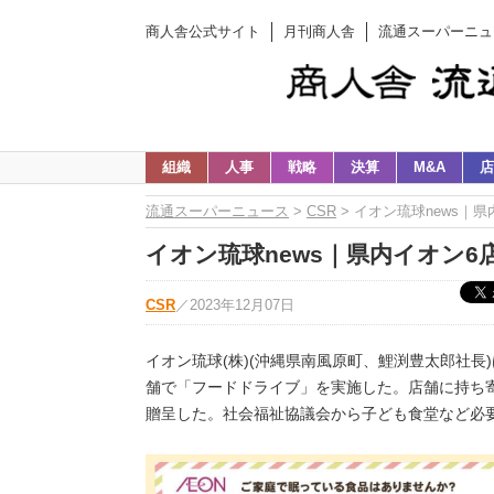
商人舎公式サイト
月刊商人舎
流通スーパーニュ
組織
人事
戦略
決算
M&A
店
流通スーパーニュース
>
CSR
> イオン琉球news｜
イオン琉球news｜県内イオン6
CSR
／
2023年12月07日
イオン琉球(株)(沖縄県南風原町、鯉渕豊太郎社長
舗で「フードドライブ」を実施した。店舗に持ち寄
贈呈した。社会福祉協議会から子ども食堂など必