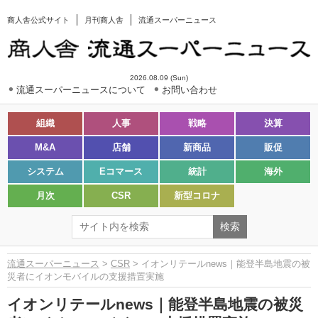
商人舎公式サイト
月刊商人舎
流通スーパーニュース
2026.08.09 (Sun)
流通スーパーニュースについて
お問い合わせ
組織
人事
戦略
決算
M&A
店舗
新商品
販促
システム
Eコマース
統計
海外
月次
CSR
新型コロナ
流通スーパーニュース
>
CSR
> イオンリテールnews｜能登半島地震の被
災者にイオンモバイルの支援措置実施
イオンリテールnews｜能登半島地震の被災