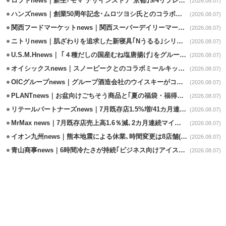
ロフトnews｜新生｢モマ デザインストア 京都｣9/4リプレイスオープン
(2026.08.07)
ハンズnews｜創業50周年記念･ムロツヨシ氏とのコラボ企画｢ムロハンズ｣開催
(2026.08.07)
関西フードマーケットnews｜関西スーパーデイリーマート蒲生店8/7改装
(2026.08.07)
ニトリnews｜肌ざわりを追求した新寝具｢Nうるる｣シリーズを発売
(2026.08.07)
U.S.M.Hnews｜ ｢４種だしの国産むね塩唐揚げ｣をグループ610店で共同販促
(2026.08.07)
オイシックスnews｜スノーピークとのコラボミールキット8/13発売
(2026.08.07)
OICグループnews｜グループ酒造会社のウイスキーがコンペティション受賞
(2026.08.07)
PLANTnews｜お盆向けごちそう商品と｢夏の福袋・福得カート｣8/8から開催
(2026.08.07)
リテールパートナーズnews｜7月既存店1.5%増/41カ月連続増
(2026.08.07)
MrMax news｜7月既存店売上高1.6％減､2カ月連続マイナス
(2026.08.07)
イオン九州news｜熊本地震による休業､時間変更は8店舗(8/7時点)
(2026.08.07)
青山商事news｜6時間冷たさが持続｢ビジネス向けアイスベスト｣発売
(2026.08.07)