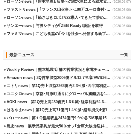
ローソンnews｜｢熊本地震｣/店舗への散水車による給水支援を開始
(2026.08.07)
ファストリnews｜｢フランス山火事｣へ100万ユーロ寄付･衣料5万点も提供
(2026.08.06)
ローソンnews｜｢鍋さばきロボ｣7/22導入･できたて炒めメニューを提供
(2026.08.06)
サンエーnews｜与勝シティが｢ZEB Ready｣認証を取得
(2026.08.06)
ファミマnews｜こども食堂の｢今｣を社会へ発信する新プロジェクト始動
(2026.08.06)
最新ニュース
一覧
Weekly Review｜熊本地震/店舗の営業状況と家電チェーンの支援策
(2026.08.08)
Amazon news｜2Q営業収益2006億ドル13.7％増/AWS36.8％％増が貢献
(2026.08.07)
ニトリnews｜第1Q売上収益2263億円2.3%減･四半期利益1.4％減
(2026.08.07)
ユニクロnews｜京都･河原町通りにグローバル旗艦店を11/6開設
(2026.08.07)
AOKI news｜第1Q売上高430億円1.6％減･経常利益54.6％減
(2026.08.07)
はるやまnews｜第1Q売上高71億円1.4％減･経常損失4億3800万円
(2026.08.07)
バローnews｜第１Q営業収益2434億円9.9％増/SM事業15.5％増と絶好調
(2026.08.07)
島忠news｜展示品家具が最大50％オフ｢倉庫大放出祭｣4店舗限定で開催
(2026.08.07)