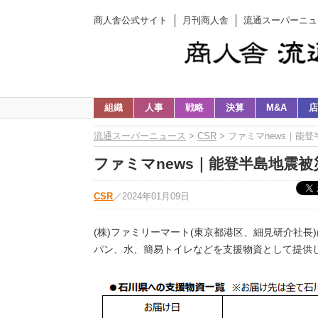
商人舎公式サイト
月刊商人舎
流通スーパーニュ
組織
人事
戦略
決算
M&A
店
流通スーパーニュース
>
CSR
> ファミマnews｜能
ファミマnews｜能登半島地震被
CSR
／
2024年01月09日
(株)ファミリーマート(東京都港区、細見研介社
パン、水、簡易トイレなどを支援物資として提供