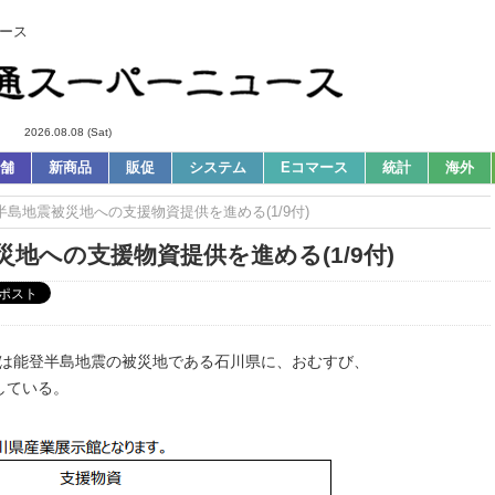
ース
2026.08.08 (Sat)
舗
新商品
販促
システム
Eコマース
統計
海外
登半島地震被災地への支援物資提供を進める(1/9付)
災地への支援物資提供を進める(1/9付)
長)は能登半島地震の被災地である石川県に、おむすび、
している。