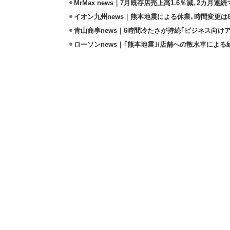
MrMax news｜7月既存店売上高1.6％減､2カ月連
イオン九州news｜熊本地震による休業､時間変更は8店
青山商事news｜6時間冷たさが持続｢ビジネス向け
ローソンnews｜｢熊本地震｣/店舗への散水車によ