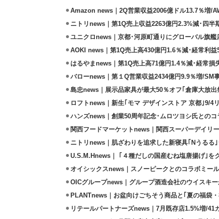
Amazon news｜2Q営業収益2006億ドル13.7％増/
ニトリnews｜第1Q売上収益2263億円2.3%減･四半
ユニクロnews｜京都･河原町通りにグローバル旗艦店
AOKI news｜第1Q売上高430億円1.6％減･経常利益5
はるやまnews｜第1Q売上高71億円1.4％減･経常損失
バローnews｜第１Q営業収益2434億円9.9％増/SM
島忠news｜展示品家具が最大50％オフ｢倉庫大放出
ロフトnews｜新生｢モマ デザインストア 京都｣9/
ハンズnews｜創業50周年記念･ムロツヨシ氏との
関西フードマーケットnews｜関西スーパーデイリー
ニトリnews｜肌ざわりを追求した新寝具｢Nうるる
U.S.M.Hnews｜ ｢４種だしの国産むね塩唐揚げ｣
オイシックスnews｜スノーピークとのコラボミールキ
OICグループnews｜グループ酒造会社のウイスキ
PLANTnews｜お盆向けごちそう商品と｢夏の福袋・
リテールパートナーズnews｜7月既存店1.5%増/4