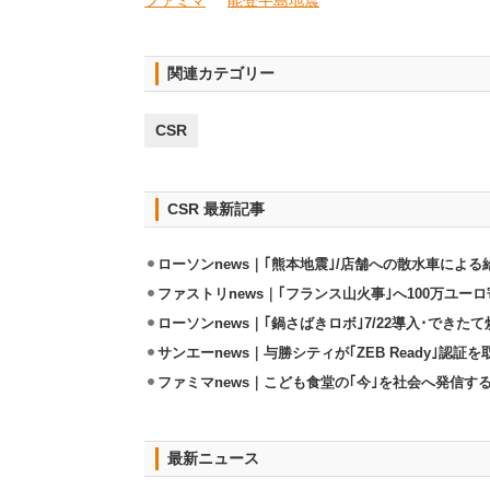
ファミマ
能登半島地震
関連カテゴリー
CSR
CSR 最新記事
ローソンnews｜｢熊本地震｣/店舗への散水車によ
ファストリnews｜｢フランス山火事｣へ100万ユー
ローソンnews｜｢鍋さばきロボ｣7/22導入･できた
サンエーnews｜与勝シティが｢ZEB Ready｣認証を
ファミマnews｜こども食堂の｢今｣を社会へ発信す
最新ニュース