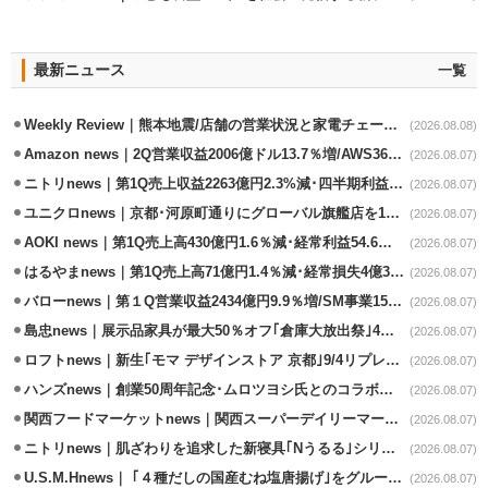
最新ニュース
一覧
Weekly Review｜熊本地震/店舗の営業状況と家電チェーンの支援策
(2026.08.08)
Amazon news｜2Q営業収益2006億ドル13.7％増/AWS36.8％％増が貢献
(2026.08.07)
ニトリnews｜第1Q売上収益2263億円2.3%減･四半期利益1.4％減
(2026.08.07)
ユニクロnews｜京都･河原町通りにグローバル旗艦店を11/6開設
(2026.08.07)
AOKI news｜第1Q売上高430億円1.6％減･経常利益54.6％減
(2026.08.07)
はるやまnews｜第1Q売上高71億円1.4％減･経常損失4億3800万円
(2026.08.07)
バローnews｜第１Q営業収益2434億円9.9％増/SM事業15.5％増と絶好調
(2026.08.07)
島忠news｜展示品家具が最大50％オフ｢倉庫大放出祭｣4店舗限定で開催
(2026.08.07)
ロフトnews｜新生｢モマ デザインストア 京都｣9/4リプレイスオープン
(2026.08.07)
ハンズnews｜創業50周年記念･ムロツヨシ氏とのコラボ企画｢ムロハンズ｣開催
(2026.08.07)
関西フードマーケットnews｜関西スーパーデイリーマート蒲生店8/7改装
(2026.08.07)
ニトリnews｜肌ざわりを追求した新寝具｢Nうるる｣シリーズを発売
(2026.08.07)
U.S.M.Hnews｜ ｢４種だしの国産むね塩唐揚げ｣をグループ610店で共同販促
(2026.08.07)