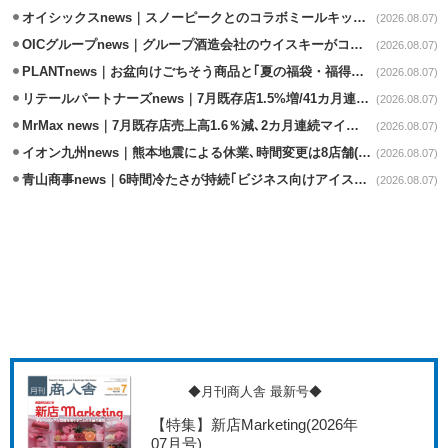
オイシックスnews｜スノーピークとのコラボミールキット8/13発売
(2026.08.07)
OICグループnews｜グループ酒造会社のウイスキーがコンペティション受賞
(2026.08.07)
PLANTnews｜お盆向けごちそう商品と｢夏の福袋・福得カート｣8/8から開催
(2026.08.07)
リテールパートナーズnews｜7月既存店1.5%増/41カ月連続増
(2026.08.07)
MrMax news｜7月既存店売上高1.6％減､2カ月連続マイナス
(2026.08.07)
イオン九州news｜熊本地震による休業､時間変更は8店舗(8/7時点)
(2026.08.07)
青山商事news｜6時間冷たさが持続｢ビジネス向けアイスベスト｣発売
(2026.08.07)
◆月刊商人舎 最新号◆
【特集】新店Marketing
(2026年
07月号)