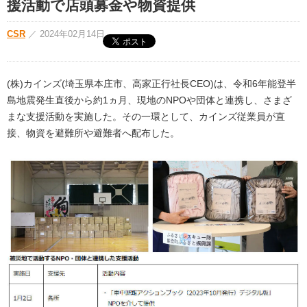
援活動で店頭募金や物資提供
CSR
／
2024年02月14日
(株)カインズ(埼玉県本庄市、高家正行社長CEO)は、令和6年能登半
島地震発生直後から約1ヵ月、現地のNPOや団体と連携し、さまざ
まな支援活動を実施した。その一環として、カインズ従業員が直
接、物資を避難所や避難者へ配布した。