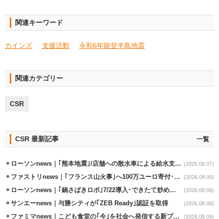
関連キーワード
カインズ
支援活動
令和6年能登半島地震
関連カテゴリー
CSR
CSR 最新記事
一覧
ローソンnews｜｢熊本地震｣/店舗への散水車による給水支援を開始
(2026.08.07)
ファストリnews｜｢フランス山火事｣へ100万ユーロ寄付･衣料5万点も提供
(2026.08.06)
ローソンnews｜｢鍋さばきロボ｣7/22導入･できたて炒めメニューを提供
(2026.08.06)
サンエーnews｜与勝シティが｢ZEB Ready｣認証を取得
(2026.08.06)
ファミマnews｜こども食堂の｢今｣を社会へ発信する新プロジェクト始動
(2026.08.06)