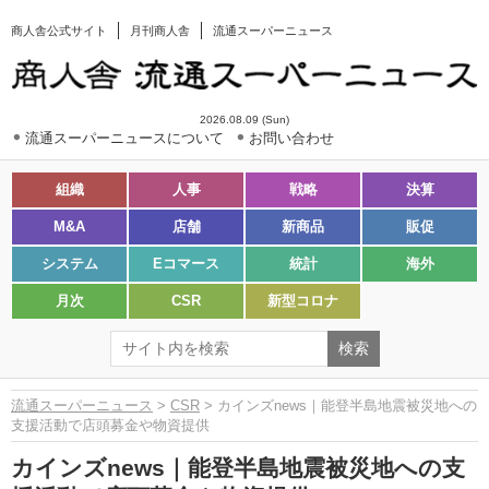
商人舎公式サイト
月刊商人舎
流通スーパーニュース
2026.08.09 (Sun)
流通スーパーニュースについて
お問い合わせ
組織
人事
戦略
決算
M&A
店舗
新商品
販促
システム
Eコマース
統計
海外
月次
CSR
新型コロナ
流通スーパーニュース
>
CSR
> カインズnews｜能登半島地震被災地への
支援活動で店頭募金や物資提供
カインズnews｜能登半島地震被災地への支