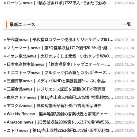
ローソンnews｜｢鍋さばきロボ｣7/22導入･できたて炒めメニューを提供
(2026.08.06)
最新ニュース
一覧
平和堂news｜平和堂ロゴマーク使用オリジナルグッズ8/10販売開始
(2026.08.10)
マミーマートnews｜第3Q営業収益1717億円20.5%増･経常利益3.6%増
(2026.08.10)
イオン東北news｜大好きふくしま元気・いわきフラWAONの利用金額一部寄付
(2026.08.10)
日本生産性本部news｜｢顧客満足度｣トップにオーケー､コスモス薬品など選出
(2026.08.10)
ミニストップnews｜ブルダック炒め麺とコラボ｢チーズハットグ｣8/7発売
(2026.08.10)
三菱商事news｜メディパルHDと業務提携/ヘルス､食品､日用品で協業
(2026.08.10)
三菱食品news｜レジリエンス認証を更新/BCPが高評価
(2026.08.10)
東急ストアnews｜第1Q売上高534億円1.6%増･営業利益5億円13.3%減
(2026.08.10)
アスクルnews｜成松岳志氏が新社長に/吉岡氏は退任
(2026.08.10)
Weekly Review｜熊本地震/店舗の営業状況と家電チェーンの支援策
(2026.08.08)
Amazon news｜2Q営業収益2006億ドル13.7％増/AWS36.8％％増が貢献
(2026.08.07)
ニトリnews｜第1Q売上収益2263億円2.3%減･四半期利益1.4％減
(2026.08.07)