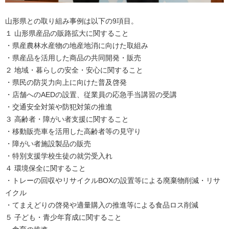
山形県との取り組み事例は以下の9項目。
１ 山形県産品の販路拡大に関すること
・県産農林水産物の地産地消に向けた取組み
・県産品を活用した商品の共同開発・販売
２ 地域・暮らしの安全・安心に関すること
・県民の防災力向上に向けた普及啓発
・店舗へのAEDの設置、従業員の応急手当講習の受講
・交通安全対策や防犯対策の推進
３ 高齢者・障がい者支援に関すること
・移動販売車を活用した高齢者等の見守り
・障がい者施設製品の販売
・特別支援学校生徒の就労受入れ
４ 環境保全に関すること
・トレーの回収やリサイクルBOXの設置等による廃棄物削減・リサ
イクル
・てまえどりの啓発や適量購入の推進等による食品ロス削減
５ 子ども・青少年育成に関すること