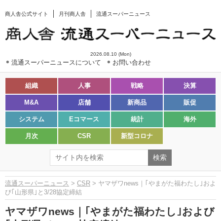
商人舎公式サイト
月刊商人舎
流通スーパーニュース
2026.08.10 (Mon)
流通スーパーニュースについて
お問い合わせ
組織
人事
戦略
決算
M&A
店舗
新商品
販促
システム
Eコマース
統計
海外
月次
CSR
新型コロナ
流通スーパーニュース
>
CSR
> ヤマザワnews｜｢やまがた福わたし｣およ
び｢山形県｣と3/28協定締結
ヤマザワnews｜｢やまがた福わたし｣および