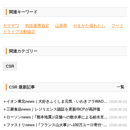
関連キーワード
ヤマザワ
包括連携協定
山形県
やまがた福わたし
フード
ドライブ活動協定
関連カテゴリー
CSR
CSR 最新記事
一覧
イオン東北news｜大好きふくしま元気・いわきフラWAONの利用金額一部寄付
(2026.08.10)
三菱食品news｜レジリエンス認証を更新/BCPが高評価
(2026.08.10)
ローソンnews｜｢熊本地震｣/店舗への散水車による給水支援を開始
(2026.08.07)
ファストリnews｜｢フランス山火事｣へ100万ユーロ寄付･衣料5万点も提供
(2026.08.06)