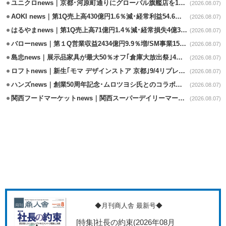
ユニクロnews｜京都･河原町通りにグローバル旗艦店を11/6開設
(2026.08.07)
AOKI news｜第1Q売上高430億円1.6％減･経常利益54.6％減
(2026.08.07)
はるやまnews｜第1Q売上高71億円1.4％減･経常損失4億3800万円
(2026.08.07)
バローnews｜第１Q営業収益2434億円9.9％増/SM事業15.5％増と絶好調
(2026.08.07)
島忠news｜展示品家具が最大50％オフ｢倉庫大放出祭｣4店舗限定で開催
(2026.08.07)
ロフトnews｜新生｢モマ デザインストア 京都｣9/4リプレイスオープン
(2026.08.07)
ハンズnews｜創業50周年記念･ムロツヨシ氏とのコラボ企画｢ムロハンズ｣開催
(2026.08.07)
関西フードマーケットnews｜関西スーパーデイリーマート蒲生店8/7改装
(2026.08.07)
◆月刊商人舎 最新号◆
[特集]社長の約束
(2026年08月