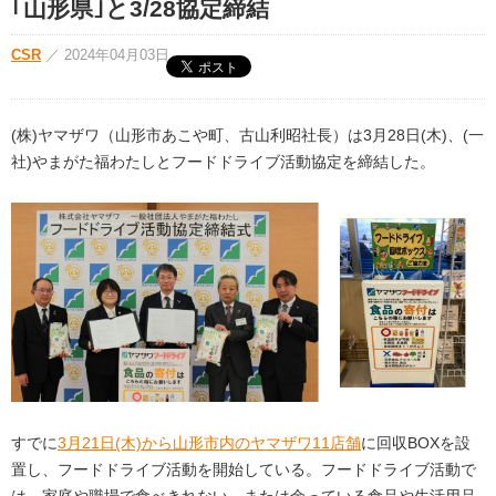
｢山形県｣と3/28協定締結
CSR
／
2024年04月03日
(株)ヤマザワ（山形市あこや町、古山利昭社長）は3月28日(木)、(一
社)やまがた福わたしとフードドライブ活動協定を締結した。
すでに
3月21日(木)から山形市内のヤマザワ11店舗
に回収BOXを設
置し、フードドライブ活動を開始している。フードドライブ活動で
は、家庭や職場で食べきれない、または余っている食品や生活用品