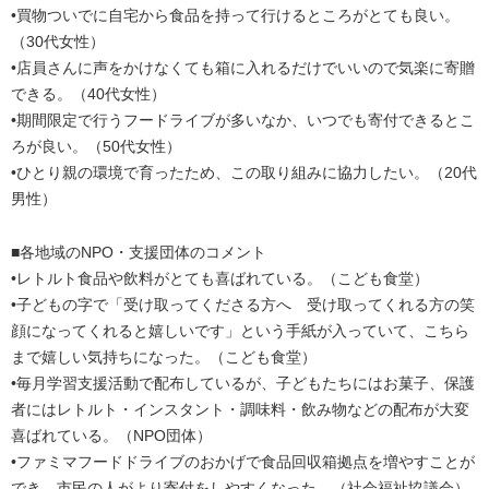
•買物ついでに自宅から食品を持って行けるところがとても良い。
（30代女性）
•店員さんに声をかけなくても箱に入れるだけでいいので気楽に寄贈
できる。（40代女性）
•期間限定で行うフードライブが多いなか、いつでも寄付できるとこ
ろが良い。（50代女性）
•ひとり親の環境で育ったため、この取り組みに協力したい。（20代
男性）
■各地域のNPO・支援団体のコメント
•レトルト食品や飲料がとても喜ばれている。（こども食堂）
•子どもの字で「受け取ってくださる方へ 受け取ってくれる方の笑
顔になってくれると嬉しいです」という手紙が入っていて、こちら
まで嬉しい気持ちになった。（こども食堂）
•毎月学習支援活動で配布しているが、子どもたちにはお菓子、保護
者にはレトルト・インスタント・調味料・飲み物などの配布が大変
喜ばれている。（NPO団体）
•ファミマフードドライブのおかげで食品回収箱拠点を増やすことが
でき、市民の人がより寄付をしやすくなった。（社会福祉協議会）