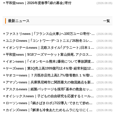
平和堂news｜2026年度春季｢緑の募金｣寄付
(2026.08.05)
最新ニュース
一覧
ファストリnews｜｢フランス山火事｣へ100万ユーロ寄付･衣料5万点も提供
(2026.08.06)
ユニクロnews｜｢コントワー･デ･コトニエ｣’26秋冬コレクション8/28発売
(2026.08.06)
イオンリテールnews｜北欧スタイル｢グラニート｣日本１号店を自由が丘に開業
(2026.08.06)
平和堂news｜9/18フーズマーケット富山掛尾､アクロスプラザ内に出店
(2026.08.06)
イオンnews｜｢イオンモール熊本｣爆発について事故調査委員会設置
(2026.08.06)
ケーズnews｜第1Q売上高1999億円12.4％増･経常利益125.0%増
(2026.08.06)
ヤオコーnews｜７月既存店売上高2.7%増/客数0.１％増/客単価2.6％増
(2026.08.06)
アマゾンnews｜兵庫県尼崎市に関西最大の物流拠点を新設・市内2拠点目
(2026.08.06)
アスクルnews｜紙製パッケージを採用｢基本の救急セット｣8/5発売
(2026.08.06)
オイシックスnews｜子どもの自由研究を応援するミールキット8/6発売
(2026.08.06)
ローソンnews｜｢鍋さばきロボ｣7/22導入･できたて炒めメニューを提供
(2026.08.06)
カインズnews｜｢解凍も冷食あたためもムラになりにくいフラットレンジ｣発売
(2026.08.06)