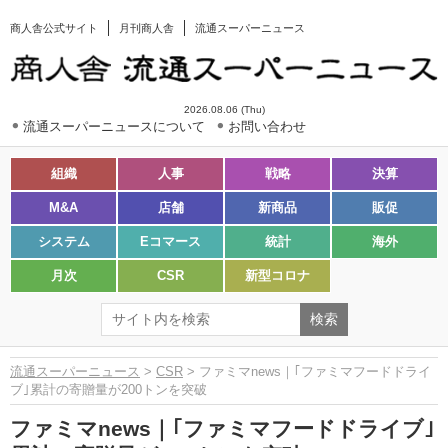
商人舎公式サイト
月刊商人舎
流通スーパーニュース
2026.08.06 (Thu)
流通スーパーニュースについて
お問い合わせ
組織
人事
戦略
決算
M&A
店舗
新商品
販促
システム
Eコマース
統計
海外
月次
CSR
新型コロナ
流通スーパーニュース
>
CSR
> ファミマnews｜｢ファミマフードドライ
ブ｣累計の寄贈量が200トンを突破
ファミマnews｜｢ファミマフードドライブ｣