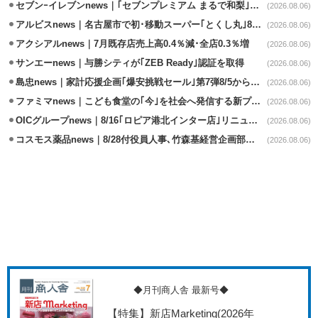
セブンｰイレブンnews｜｢セブンプレミアム まるで和梨｣8/11から順次発売
(2026.08.06)
アルビスnews｜名古屋市で初･移動スーパー｢とくし丸｣8/4運行開始
(2026.08.06)
アクシアルnews｜7月既存店売上高0.4％減･全店0.3％増
(2026.08.06)
サンエーnews｜与勝シティが｢ZEB Ready｣認証を取得
(2026.08.06)
島忠news｜家計応援企画｢爆安挑戦セール｣第7弾8/5から開催
(2026.08.06)
ファミマnews｜こども食堂の｢今｣を社会へ発信する新プロジェクト始動
(2026.08.06)
OICグループnews｜8/16｢ロピア港北インター店｣リニューアル/食品売場拡大
(2026.08.06)
コスモス薬品news｜8/28付役員人事､竹森基経営企画部長が取締役昇格
(2026.08.06)
◆月刊商人舎 最新号◆
【特集】新店Marketing
(2026年