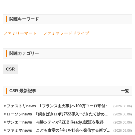
関連キーワード
ファミリーマート
ファミマフードドライブ
関連カテゴリー
CSR
CSR 最新記事
一覧
ファストリnews｜｢フランス山火事｣へ100万ユーロ寄付･衣料5万点も提供
(2026.08.06)
ローソンnews｜｢鍋さばきロボ｣7/22導入･できたて炒めメニューを提供
(2026.08.06)
サンエーnews｜与勝シティが｢ZEB Ready｣認証を取得
(2026.08.06)
ファミマnews｜こども食堂の｢今｣を社会へ発信する新プロジェクト始動
(2026.08.06)