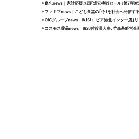
島忠news｜家計応援企画｢爆安挑戦セール｣第7弾8/
ファミマnews｜こども食堂の｢今｣を社会へ発信す
OICグループnews｜8/16｢ロピア港北インター店
コスモス薬品news｜8/28付役員人事､竹森基経営