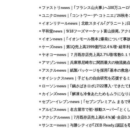
ファストリnews｜｢フランス山火事｣へ100万ユー
ユニクロnews｜｢コントワー･デ･コトニエ｣’26秋冬
イオンリテールnews｜北欧スタイル｢グラニート｣
平和堂news｜9/18フーズマーケット富山掛尾､ア
イオンnews｜｢イオンモール熊本｣爆発について事
ケーズnews｜第1Q売上高1999億円12.4％増･経常利
ヤオコーnews｜７月既存店売上高2.7%増/客数0.１
アマゾンnews｜兵庫県尼崎市に関西最大の物流拠
アスクルnews｜紙製パッケージを採用｢基本の救急セ
オイシックスnews｜子どもの自由研究を応援するミ
ローソンnews｜｢鍋さばきロボ｣7/22導入･できた
カインズnews｜｢解凍も冷食あたためもムラになり
セブンｰイレブンnews｜｢セブンプレミアム まるで和
アルビスnews｜名古屋市で初･移動スーパー｢とくし
アクシアルnews｜7月既存店売上高0.4％減･全店0.
サンエーnews｜与勝シティが｢ZEB Ready｣認証を