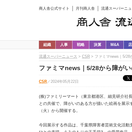
商人舎公式サイト
月刊商人舎
流通スーパーニュ
組織
人事
戦略
決算
M&A
店
流通スーパーニュース
>
CSR
> ファミマnews｜5
ファミマnews｜5/28から障
CSR
／
2024年05月22日
(株)ファミリーマート（東京都港区、細見研介社
との共催で、障がいのある方が描いた絵画を展示す
（火）から開催する。
今回展示する作品は、千葉県障害者芸術文化活動
ひとの表現 うみのもりの玉手箱3」の受賞作品