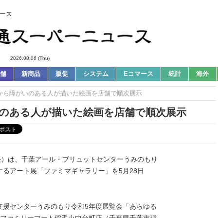
ース
2026.08.06 (Thu)
舗
新商品
販促
システム
Eコマース
統計
海外
/28から障がいのある人が描いた絵画を店舗で順次展示
がいのある人が描いた絵画を店舗で順次展示
長）は、千葉アール・ブリュットセンターうみのもり
るアート展「ファミマギャラリー」を5月28日
支援センターうみのもり令和5年度展覧会「あらゆる
。ファミリーマート稲毛小中台町店（千葉県千葉市稲