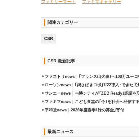
ファミリーマート
ファミマギャラリー
関連カテゴリー
CSR
CSR 最新記事
ファストリnews｜｢フランス山火事｣へ100万ユー
ローソンnews｜｢鍋さばきロボ｣7/22導入･できた
サンエーnews｜与勝シティが｢ZEB Ready｣認証を
ファミマnews｜こども食堂の｢今｣を社会へ発信す
平和堂news｜2026年度春季｢緑の募金｣寄付
最新ニュース