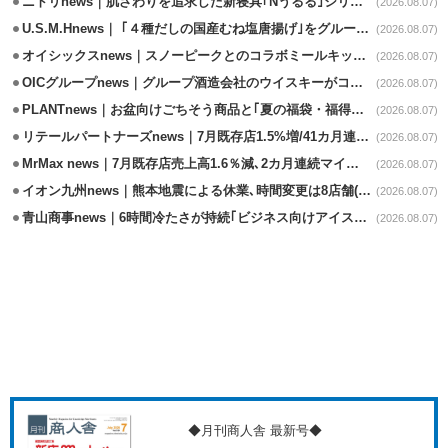
ニトリnews｜肌ざわりを追求した新寝具｢Nうるる｣シリーズを発売
(2026.08.07)
U.S.M.Hnews｜ ｢４種だしの国産むね塩唐揚げ｣をグループ610店で共同販促
(2026.08.07)
オイシックスnews｜スノーピークとのコラボミールキット8/13発売
(2026.08.07)
OICグループnews｜グループ酒造会社のウイスキーがコンペティション受賞
(2026.08.07)
PLANTnews｜お盆向けごちそう商品と｢夏の福袋・福得カート｣8/8から開催
(2026.08.07)
リテールパートナーズnews｜7月既存店1.5%増/41カ月連続増
(2026.08.07)
MrMax news｜7月既存店売上高1.6％減､2カ月連続マイナス
(2026.08.07)
イオン九州news｜熊本地震による休業､時間変更は8店舗(8/7時点)
(2026.08.07)
青山商事news｜6時間冷たさが持続｢ビジネス向けアイスベスト｣発売
(2026.08.07)
◆月刊商人舎 最新号◆