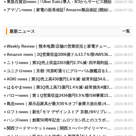
東急百貨店news｜｢Uber Eats｣導入・8/3からサービス開始
(2026.07.28)
アマゾンnews｜家電の延長保証｢Amazon製品保証｣開始/購入～修理Web完結
(2026.07.22)
最新ニュース
一覧
Weekly Review｜熊本地震/店舗の営業状況と家電チェーンの支援策
(2026.08.08)
Amazon news｜2Q営業収益2006億ドル13.7％増/AWS36.8％％増が貢献
(2026.08.07)
ニトリnews｜第1Q売上収益2263億円2.3%減･四半期利益1.4％減
(2026.08.07)
ユニクロnews｜京都･河原町通りにグローバル旗艦店を11/6開設
(2026.08.07)
AOKI news｜第1Q売上高430億円1.6％減･経常利益54.6％減
(2026.08.07)
はるやまnews｜第1Q売上高71億円1.4％減･経常損失4億3800万円
(2026.08.07)
バローnews｜第１Q営業収益2434億円9.9％増/SM事業15.5％増と絶好調
(2026.08.07)
島忠news｜展示品家具が最大50％オフ｢倉庫大放出祭｣4店舗限定で開催
(2026.08.07)
ロフトnews｜新生｢モマ デザインストア 京都｣9/4リプレイスオープン
(2026.08.07)
ハンズnews｜創業50周年記念･ムロツヨシ氏とのコラボ企画｢ムロハンズ｣開催
(2026.08.07)
関西フードマーケットnews｜関西スーパーデイリーマート蒲生店8/7改装
(2026.08.07)