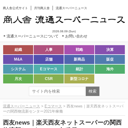
商人舎公式サイト
月刊商人舎
流通スーパーニュース
2026.08.09 (Sun)
流通スーパーニュースについて
お問い合わせ
組織
人事
戦略
決算
M&A
店舗
新商品
販促
システム
Eコマース
統計
海外
月次
CSR
新型コロナ
流通スーパーニュース
>
Eコマース
> 西友news｜楽天西友ネットスーパ
ーの関西物流新センター2021年稼働
西友news｜楽天西友ネットスーパーの関西