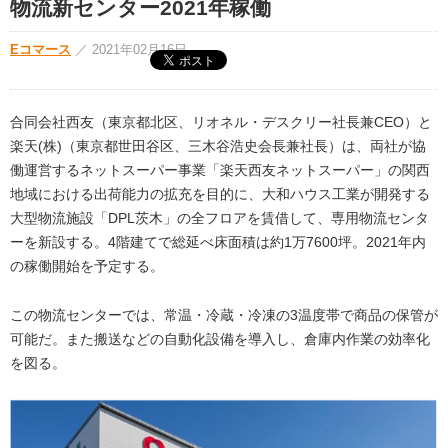
物流新センター2021年稼働
Eコマース
／
2021年02月16日
合同会社西友（東京都北区、リオネル・デスクリー社長兼CEO）と
楽天(株)（東京都世田谷区、三木谷浩史会長兼社長）は、両社が協
働運営するネットスーパー事業「楽天西友ネットスーパー」の関西
地域における出荷能力の拡充を目的に、大和ハウス工業が開発する
大型物流施設「DPL茨木」の全フロアを賃借して、専用物流センタ
ーを新設する。4階建てで総延べ床面積は約1万7600坪。2021年内
の稼働開始を予定する。
この物流センターでは、常温・冷蔵・冷凍の3温度帯で商品の保管が
可能だ。また搬送などの自動化設備を導入し、倉庫内作業の効率化
を図る。