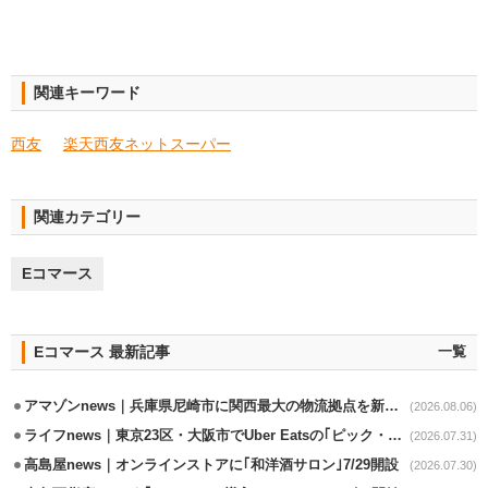
関連キーワード
西友
楽天西友ネットスーパー
関連カテゴリー
Eコマース
Eコマース 最新記事
一覧
アマゾンnews｜兵庫県尼崎市に関西最大の物流拠点を新設・市内2拠点目
(2026.08.06)
ライフnews｜東京23区・大阪市でUber Eatsの｢ピック・パック・ペイ｣導入
(2026.07.31)
高島屋news｜オンラインストアに｢和洋酒サロン｣7/29開設
(2026.07.30)