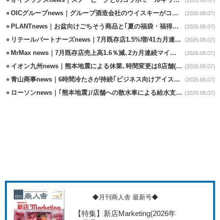
オイシックスnews｜スノーピークとのコラボミールキット8/13発売
(2026.08.07)
OICグループnews｜グループ酒造会社のウイスキーがコンペティション受賞
(2026.08.07)
PLANTnews｜お盆向けごちそう商品と｢夏の福袋・福得カート｣8/8から開催
(2026.08.07)
リテールパートナーズnews｜7月既存店1.5%増/41カ月連続増
(2026.08.07)
MrMax news｜7月既存店売上高1.6％減､2カ月連続マイナス
(2026.08.07)
イオン九州news｜熊本地震による休業､時間変更は8店舗(8/7時点)
(2026.08.07)
青山商事news｜6時間冷たさが持続｢ビジネス向けアイスベスト｣発売
(2026.08.07)
ローソンnews｜｢熊本地震｣/店舗への散水車による給水支援を開始
(2026.08.07)
◆月刊商人舎 最新号◆
【特集】新店Marketing
(2026年