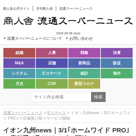
商人舎公式サイト
月刊商人舎
流通スーパーニュース
2026.08.08 (Sat)
流通スーパーニュースについて
お問い合わせ
組織
人事
戦略
決算
M&A
店舗
新商品
販促
システム
Eコマース
統計
海外
月次
CSR
新型コロナ
流通スーパーニュース
>
Eコマース
> イオン九州news｜3/1｢ホームワイ
ド PRO｣で店舗受け取りサービス開始
イオン九州news｜3/1｢ホームワイド PRO｣