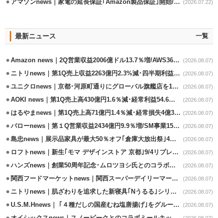
アマゾンnews｜家電の延長保証｢Amazon製品保証｣開始/購入～修理Web完結
(2026.07.22)
最新ニュース
一覧
Amazon news｜2Q営業収益2006億ドル13.7％増/AWS36.8％％増が貢献
(2026.08.07)
ニトリnews｜第1Q売上収益2263億円2.3%減･四半期利益1.4％減
(2026.08.07)
ユニクロnews｜京都･河原町通りにグローバル旗艦店を11/6開設
(2026.08.07)
AOKI news｜第1Q売上高430億円1.6％減･経常利益54.6％減
(2026.08.07)
はるやまnews｜第1Q売上高71億円1.4％減･経常損失4億3800万円
(2026.08.07)
バローnews｜第１Q営業収益2434億円9.9％増/SM事業15.5％増と絶好調
(2026.08.07)
島忠news｜展示品家具が最大50％オフ｢倉庫大放出祭｣4店舗限定で開催
(2026.08.07)
ロフトnews｜新生｢モマ デザインストア 京都｣9/4リプレイスオープン
(2026.08.07)
ハンズnews｜創業50周年記念･ムロツヨシ氏とのコラボ企画｢ムロハンズ｣開催
(2026.08.07)
関西フードマーケットnews｜関西スーパーデイリーマート蒲生店8/7改装
(2026.08.07)
ニトリnews｜肌ざわりを追求した新寝具｢Nうるる｣シリーズを発売
(2026.08.07)
U.S.M.Hnews｜ ｢４種だしの国産むね塩唐揚げ｣をグループ610店で共同販促
(2026.08.07)