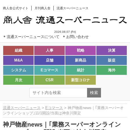
商人舎公式サイト
月刊商人舎
流通スーパーニュース
2026.08.07 (Fri)
流通スーパーニュースについて
お問い合わせ
組織
人事
戦略
決算
M&A
店舗
新商品
販促
システム
Eコマース
統計
海外
月次
CSR
新型コロナ
流通スーパーニュース
>
Eコマース
> 神戸物産news｜｢業務スーパーオ
ンラインショップ｣11/1開設/当面は神奈川限定
神戸物産news｜｢業務スーパーオンライン