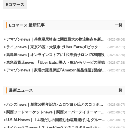
Eコマース
Eコマース 最新記事
一覧
アマゾンnews｜兵庫県尼崎市に関西最大の物流拠点を新設・市内2拠点目
(2026.08.06)
ライフnews｜東京23区・大阪市でUber Eatsの｢ピック・パック・ペイ｣導入
(2026.07.31)
高島屋news｜オンラインストアに｢和洋酒サロン｣7/29開設
(2026.07.30)
東急百貨店news｜｢Uber Eats｣導入・8/3からサービス開始
(2026.07.28)
アマゾンnews｜家電の延長保証｢Amazon製品保証｣開始/購入～修理Web完結
(2026.07.22)
最新ニュース
一覧
ハンズnews｜創業50周年記念･ムロツヨシ氏とのコラボ企画｢ムロハンズ｣開催
(2026.08.07)
関西フードマーケットnews｜関西スーパーデイリーマート蒲生店8/7改装
(2026.08.07)
U.S.M.Hnews｜ ｢４種だしの国産むね塩唐揚げ｣をグループ610店で共同販促
(2026.08.07)
オイシックスnews｜スノーピークとのコラボミールキット8/13発売
(2026.08.07)