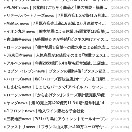
PLANTnews｜お盆向けごちそう商品と｢夏の福袋・福得カート｣8/8から開催
(2026.08.07)
リテールパートナーズnews｜7月既存店1.5%増/41カ月連続増
(2026.08.07)
MrMax news｜7月既存店売上高1.6％減､2カ月連続マイナス
(2026.08.07)
イオン九州news｜熊本地震による休業､時間変更は8店舗(8/7時点)
(2026.08.07)
青山商事news｜6時間冷たさが持続｢ビジネス向けアイスベスト｣発売
(2026.08.07)
ローソンnews｜｢熊本地震｣/店舗への散水車による給水支援を開始
(2026.08.07)
JR東日本news｜人気商品がお値段そのまま｢増量フェス｣8/18から開催
(2026.08.07)
アルペンnews｜年商2859億円6.4％増も経常減益､11店舗出店、4店閉鎖
(2026.08.07)
セブンｰイレブンnews｜ブタメンの麺約4倍｢ブタメン超BIG｣8/11から限定発売
(2026.08.07)
ハローズnews｜8/6｢ハローズ西岐波店｣オープン/山口県5店舗目
(2026.08.07)
しまむらnews｜しまむらパークで｢アベイル ハロウィンじゅんびフェア｣開催
(2026.08.07)
ローソンnews｜｢からあげクン｣シリーズ累計販売数50億食突破
(2026.08.07)
ヤマダnews｜第1Q売上高4202億円11.3％増･経常利益14.5％増
(2026.08.07)
J.フロントnews｜輸入ワイン販社を子会社化
(2026.08.07)
三菱地所news｜7/31バリ島にアウトレットモールオープン
(2026.08.07)
ファストリnews｜｢フランス山火事｣へ100万ユーロ寄付･衣料5万点も提供
(2026.08.06)