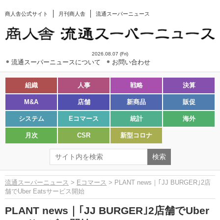
商人舎公式サイト
月刊商人舎
流通スーパーニュース
2026.08.07 (Fri)
流通スーパーニュースについて
お問い合わせ
組織
人事
戦略
決算
M&A
店舗
新商品
販促
システム
Eコマース
統計
海外
月次
CSR
新型コロナ
流通スーパーニュース
>
Eコマース
> PLANT news｜｢JJ BURGER｣2店
舗でUber Eatsサービス開始
PLANT news｜｢JJ BURGER｣2店舗でUber