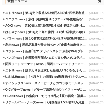
最新ニュース
一覧
ニトリnews｜第1Q売上収益2263億円2.3%減･四半期利益1.4％減
(2026.08.07)
ユニクロnews｜京都･河原町通りにグローバル旗艦店を11/6開設
(2026.08.07)
AOKI news｜第1Q売上高430億円1.6％減･経常利益54.6％減
(2026.08.07)
はるやまnews｜第1Q売上高71億円1.4％減･経常損失4億3800万円
(2026.08.07)
バローnews｜第１Q営業収益2434億円9.9％増/SM事業15.5％増と絶好調
(2026.08.07)
島忠news｜展示品家具が最大50％オフ｢倉庫大放出祭｣4店舗限定で開催
(2026.08.07)
ロフトnews｜新生｢モマ デザインストア 京都｣9/4リプレイスオープン
(2026.08.07)
ハンズnews｜創業50周年記念･ムロツヨシ氏とのコラボ企画｢ムロハンズ｣開催
(2026.08.07)
関西フードマーケットnews｜関西スーパーデイリーマート蒲生店8/7改装
(2026.08.07)
ニトリnews｜肌ざわりを追求した新寝具｢Nうるる｣シリーズを発売
(2026.08.07)
U.S.M.Hnews｜ ｢４種だしの国産むね塩唐揚げ｣をグループ610店で共同販促
(2026.08.07)
オイシックスnews｜スノーピークとのコラボミールキット8/13発売
(2026.08.07)
OICグループnews｜グループ酒造会社のウイスキーがコンペティション受賞
(2026.08.07)
PLANTnews｜お盆向けごちそう商品と｢夏の福袋・福得カート｣8/8から開催
(2026.08.07)
リテールパートナーズnews｜7月既存店1.5%増/41カ月連続増
(2026.08.07)