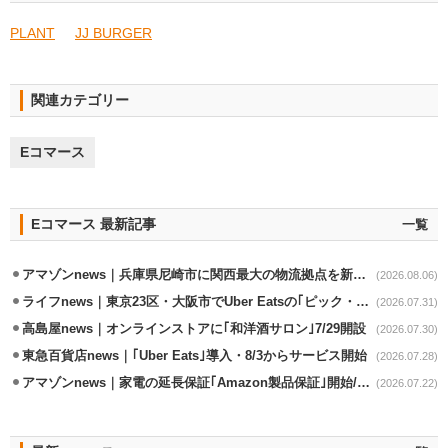
PLANT
JJ BURGER
関連カテゴリー
Eコマース
Eコマース 最新記事
一覧
アマゾンnews｜兵庫県尼崎市に関西最大の物流拠点を新設・市内2拠点目
(2026.08.06)
ライフnews｜東京23区・大阪市でUber Eatsの｢ピック・パック・ペイ｣導入
(2026.07.31)
高島屋news｜オンラインストアに｢和洋酒サロン｣7/29開設
(2026.07.30)
東急百貨店news｜｢Uber Eats｣導入・8/3からサービス開始
(2026.07.28)
アマゾンnews｜家電の延長保証｢Amazon製品保証｣開始/購入～修理Web完結
(2026.07.22)