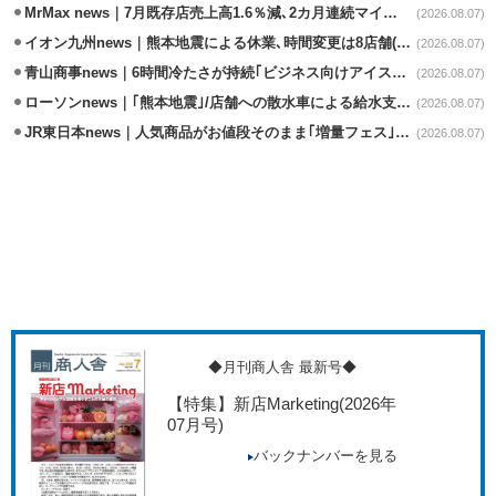
MrMax news｜7月既存店売上高1.6％減､2カ月連続マイナス
(2026.08.07)
イオン九州news｜熊本地震による休業､時間変更は8店舗(8/7時点)
(2026.08.07)
青山商事news｜6時間冷たさが持続｢ビジネス向けアイスベスト｣発売
(2026.08.07)
ローソンnews｜｢熊本地震｣/店舗への散水車による給水支援を開始
(2026.08.07)
JR東日本news｜人気商品がお値段そのまま｢増量フェス｣8/18から開催
(2026.08.07)
◆月刊商人舎 最新号◆
【特集】新店Marketing
(2026年
07月号)
バックナンバーを見る