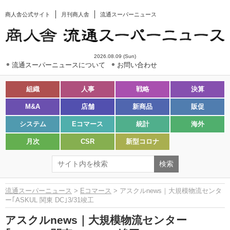
商人舎公式サイト
月刊商人舎
流通スーパーニュース
2026.08.09 (Sun)
流通スーパーニュースについて
お問い合わせ
組織
人事
戦略
決算
M&A
店舗
新商品
販促
システム
Eコマース
統計
海外
月次
CSR
新型コロナ
流通スーパーニュース
>
Eコマース
> アスクルnews｜大規模物流センタ
ー｢ASKUL 関東 DC｣3/31竣工
アスクルnews｜大規模物流センター