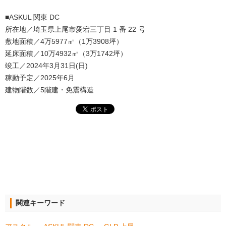
■ASKUL 関東 DC
所在地／埼玉県上尾市愛宕三丁目 1 番 22 号
敷地面積／4万5977㎡（1万3908坪）
延床面積／10万4932㎡（3万1742坪）
竣工／2024年3月31日(日)
稼動予定／2025年6月
建物階数／5階建・免震構造
関連キーワード