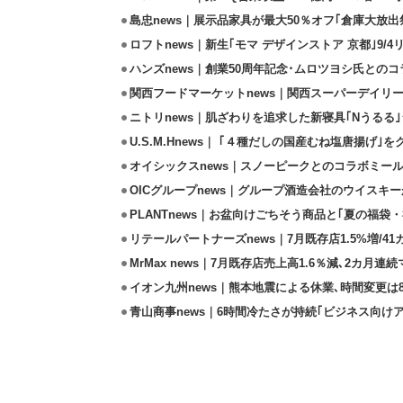
島忠news｜展示品家具が最大50％オフ｢倉庫大放出
ロフトnews｜新生｢モマ デザインストア 京都｣9/
ハンズnews｜創業50周年記念･ムロツヨシ氏との
関西フードマーケットnews｜関西スーパーデイリー
ニトリnews｜肌ざわりを追求した新寝具｢Nうるる
U.S.M.Hnews｜ ｢４種だしの国産むね塩唐揚げ｣
オイシックスnews｜スノーピークとのコラボミールキ
OICグループnews｜グループ酒造会社のウイスキ
PLANTnews｜お盆向けごちそう商品と｢夏の福袋・
リテールパートナーズnews｜7月既存店1.5%増/4
MrMax news｜7月既存店売上高1.6％減､2カ月連
イオン九州news｜熊本地震による休業､時間変更は8店
青山商事news｜6時間冷たさが持続｢ビジネス向け