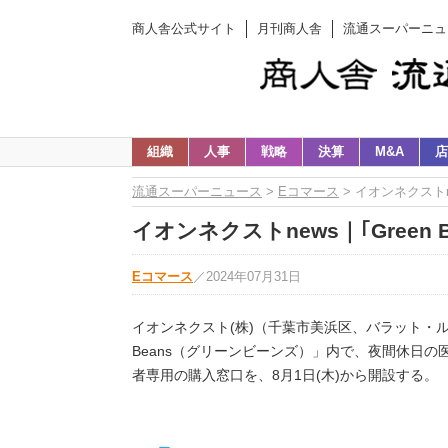
商人舎公式サイト
月刊商人舎
流通スーパーニュ
組織
人事
戦略
決算
M&A
店
流通スーパーニュース
>
Eコマース
> イオンネクストn
イオンネクストnews｜｢Gree
Eコマース
／
2024年07月31日
イオンネクスト(株)（千葉市美浜区、バラット・ル
Beans（グリーンビーンズ）」内で、夜間休日
者専用の購入窓口を、8月1日(木)から開設する。