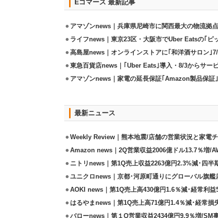
Eコマース 最新記事
アマゾンnews｜兵庫県尼崎市に関西最大の物流拠
ライフnews｜東京23区・大阪市でUber Eatsの
高島屋news｜オンラインストアに｢和洋酒サロン｣7/
東急百貨店news｜｢Uber Eats｣導入・8/3からサ
アマゾンnews｜家電の延長保証｢Amazon製品保証
最新ニュース
Weekly Review｜熊本地震/店舗の営業状況と家
Amazon news｜2Q営業収益2006億ドル13.7％増/
ニトリnews｜第1Q売上収益2263億円2.3%減･四半
ユニクロnews｜京都･河原町通りにグローバル旗艦店
AOKI news｜第1Q売上高430億円1.6％減･経常利益5
はるやまnews｜第1Q売上高71億円1.4％減･経常損失
バローnews｜第１Q営業収益2434億円9.9％増/SM