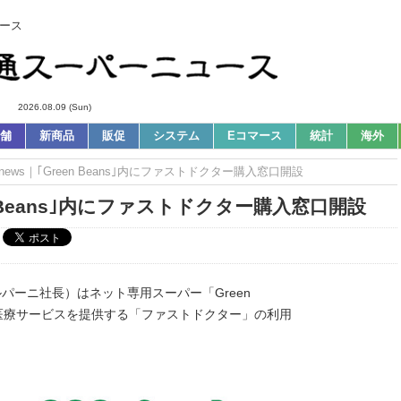
ース
2026.08.09 (Sun)
舗
新商品
販促
システム
Eコマース
統計
海外
ews｜｢Green Beans｣内にファストドクター購入窓口開設
n Beans｣内にファストドクター購入窓口開設
パーニ社長）はネット専用スーパー「Green
の医療サービスを提供する「ファストドクター」の利用