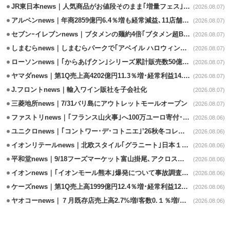
JR東日本news｜人気商品がお値段そのまま｢増量フェス｣8/18から開催
(2026.08.07)
アルペンnews｜年商2859億円6.4％増も経常減益､11店舗出店、4店閉鎖
(2026.08.07)
セブンｰイレブンnews｜ブタメンの麺約4倍｢ブタメン超BIG｣8/11から限定発売
(2026.08.07)
しまむらnews｜しまむらパークで｢アベイル ハロウィンじゅんびフェア｣開催
(2026.08.07)
ローソンnews｜｢からあげクン｣シリーズ累計販売数50億食突破
(2026.08.07)
ヤマダnews｜第1Q売上高4202億円11.3％増･経常利益14.5％増
(2026.08.07)
J.フロントnews｜輸入ワイン販社を子会社化
(2026.08.07)
三菱地所news｜7/31バリ島にアウトレットモールオープン
(2026.08.07)
ファストリnews｜｢フランス山火事｣へ100万ユーロ寄付･衣料5万点も提供
(2026.08.06)
ユニクロnews｜｢コントワー･デ･コトニエ｣’26秋冬コレクション8/28発売
(2026.08.06)
イオンリテールnews｜北欧スタイル｢グラニート｣日本１号店を自由が丘に開業
(2026.08.06)
平和堂news｜9/18フーズマーケット富山掛尾､アクロスプラザ内に出店
(2026.08.06)
イオンnews｜｢イオンモール熊本｣爆発について事故調査委員会設置
(2026.08.06)
ケーズnews｜第1Q売上高1999億円12.4％増･経常利益125.0%増
(2026.08.06)
ヤオコーnews｜７月既存店売上高2.7%増/客数0.１％増/客単価2.6％増
(2026.08.06)