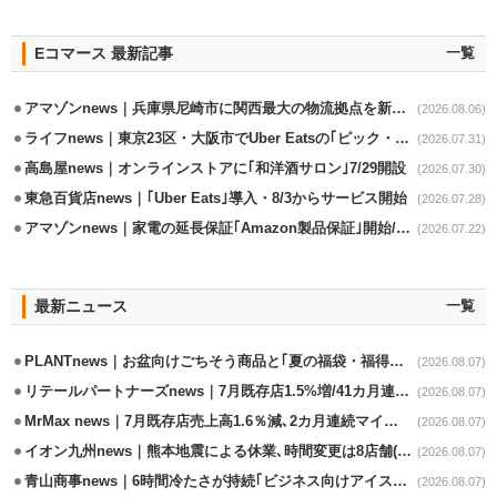
Eコマース 最新記事
一覧
アマゾンnews｜兵庫県尼崎市に関西最大の物流拠点を新設・市内2拠点目
(2026.08.06)
ライフnews｜東京23区・大阪市でUber Eatsの｢ピック・パック・ペイ｣導入
(2026.07.31)
高島屋news｜オンラインストアに｢和洋酒サロン｣7/29開設
(2026.07.30)
東急百貨店news｜｢Uber Eats｣導入・8/3からサービス開始
(2026.07.28)
アマゾンnews｜家電の延長保証｢Amazon製品保証｣開始/購入～修理Web完結
(2026.07.22)
最新ニュース
一覧
PLANTnews｜お盆向けごちそう商品と｢夏の福袋・福得カート｣8/8から開催
(2026.08.07)
リテールパートナーズnews｜7月既存店1.5%増/41カ月連続増
(2026.08.07)
MrMax news｜7月既存店売上高1.6％減､2カ月連続マイナス
(2026.08.07)
イオン九州news｜熊本地震による休業､時間変更は8店舗(8/7時点)
(2026.08.07)
青山商事news｜6時間冷たさが持続｢ビジネス向けアイスベスト｣発売
(2026.08.07)