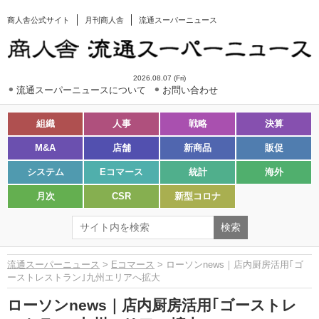
商人舎公式サイト
月刊商人舎
流通スーパーニュース
2026.08.07 (Fri)
流通スーパーニュースについて
お問い合わせ
組織
人事
戦略
決算
M&A
店舗
新商品
販促
システム
Eコマース
統計
海外
月次
CSR
新型コロナ
流通スーパーニュース
>
Eコマース
> ローソンnews｜店内厨房活用｢ゴ
ーストレストラン｣九州エリアへ拡大
ローソンnews｜店内厨房活用｢ゴーストレ