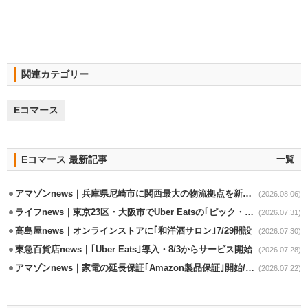
関連カテゴリー
Eコマース
Eコマース 最新記事
一覧
アマゾンnews｜兵庫県尼崎市に関西最大の物流拠点を新設・市内2拠点目
(2026.08.06)
ライフnews｜東京23区・大阪市でUber Eatsの｢ピック・パック・ペイ｣導入
(2026.07.31)
高島屋news｜オンラインストアに｢和洋酒サロン｣7/29開設
(2026.07.30)
東急百貨店news｜｢Uber Eats｣導入・8/3からサービス開始
(2026.07.28)
アマゾンnews｜家電の延長保証｢Amazon製品保証｣開始/購入～修理Web完結
(2026.07.22)