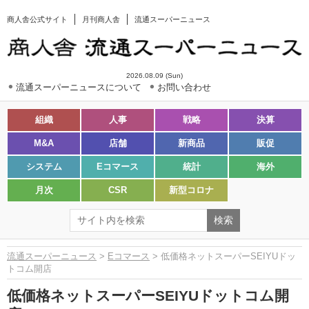
商人舎公式サイト
月刊商人舎
流通スーパーニュース
2026.08.09 (Sun)
流通スーパーニュースについて
お問い合わせ
組織
人事
戦略
決算
M&A
店舗
新商品
販促
システム
Eコマース
統計
海外
月次
CSR
新型コロナ
流通スーパーニュース
>
Eコマース
> 低価格ネットスーパーSEIYUドッ
トコム開店
低価格ネットスーパーSEIYUドットコム開