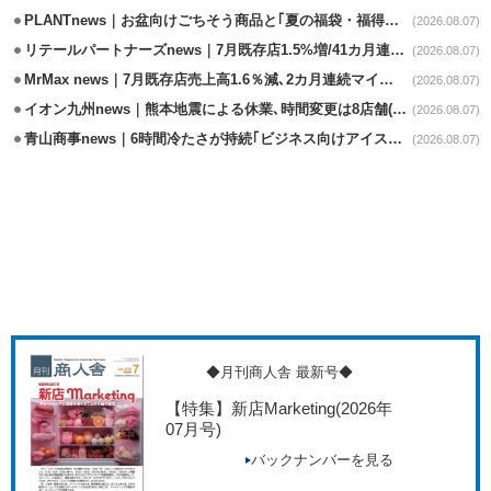
PLANTnews｜お盆向けごちそう商品と｢夏の福袋・福得カート｣8/8から開催
(2026.08.07)
リテールパートナーズnews｜7月既存店1.5%増/41カ月連続増
(2026.08.07)
MrMax news｜7月既存店売上高1.6％減､2カ月連続マイナス
(2026.08.07)
イオン九州news｜熊本地震による休業､時間変更は8店舗(8/7時点)
(2026.08.07)
青山商事news｜6時間冷たさが持続｢ビジネス向けアイスベスト｣発売
(2026.08.07)
◆月刊商人舎 最新号◆
【特集】新店Marketing
(2026年
07月号)
バックナンバーを見る