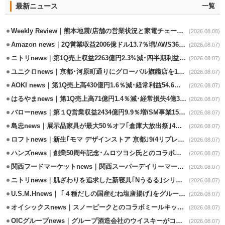
最新ニュース
一覧
Weekly Review｜熊本地震/店舗の営業状況と家電チェーンの支援策
(2026.08.08)
Amazon news｜2Q営業収益2006億ドル13.7％増/AWS36.8％％増が貢献
(2026.08.07)
ニトリnews｜第1Q売上収益2263億円2.3%減･四半期利益1.4％減
(2026.08.07)
ユニクロnews｜京都･河原町通りにグローバル旗艦店を11/6開設
(2026.08.07)
AOKI news｜第1Q売上高430億円1.6％減･経常利益54.6％減
(2026.08.07)
はるやまnews｜第1Q売上高71億円1.4％減･経常損失4億3800万円
(2026.08.07)
バローnews｜第１Q営業収益2434億円9.9％増/SM事業15.5％増と絶好調
(2026.08.07)
島忠news｜展示品家具が最大50％オフ｢倉庫大放出祭｣4店舗限定で開催
(2026.08.07)
ロフトnews｜新生｢モマ デザインストア 京都｣9/4リプレイスオープン
(2026.08.07)
ハンズnews｜創業50周年記念･ムロツヨシ氏とのコラボ企画｢ムロハンズ｣開催
(2026.08.07)
関西フードマーケットnews｜関西スーパーデイリーマート蒲生店8/7改装
(2026.08.07)
ニトリnews｜肌ざわりを追求した新寝具｢Nうるる｣シリーズを発売
(2026.08.07)
U.S.M.Hnews｜ ｢４種だしの国産むね塩唐揚げ｣をグループ610店で共同販促
(2026.08.07)
オイシックスnews｜スノーピークとのコラボミールキット8/13発売
(2026.08.07)
OICグループnews｜グループ酒造会社のウイスキーがコンペティション受賞
(2026.08.07)