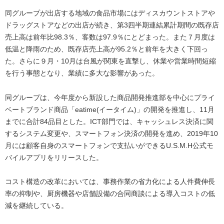
同グループが出店する地域の食品市場にはディスカウントストアや
ドラッグストアなどの出店が続き、第3四半期連結累計期間の既存店
売上高は前年比98.3％、客数は97.9％にとどまった。また７月度は
低温と降雨のため、既存店売上高が95.2％と前年を大きく下回っ
た。さらに９月・10月は台風が関東を直撃し、休業や営業時間短縮
を行う事態となり、業績に多大な影響があった。
同グループは、今年度から新設した商品開発推進部を中心にプライ
ベートブランド商品「eatime(イータイム)」の開発を推進し、11月
までに合計84品目とした。ICT部門では、キャッシュレス決済に関
するシステム変更や、スマートフォン決済の開発を進め、2019年10
月には顧客自身のスマートフォンで支払いができるU.S.M.H公式モ
バイルアプリをリリースした。
コスト構造の改革においては、事務作業の省力化による人件費伸長
率の抑制や、厨房機器や店舗設備の合同商談による導入コストの低
減を継続している。