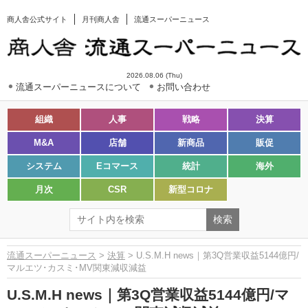
商人舎公式サイト
月刊商人舎
流通スーパーニュース
2026.08.06 (Thu)
流通スーパーニュースについて
お問い合わせ
組織
人事
戦略
決算
M&A
店舗
新商品
販促
システム
Eコマース
統計
海外
月次
CSR
新型コロナ
流通スーパーニュース
>
決算
> U.S.M.H news｜第3Q営業収益5144億円/
マルエツ･カスミ･MV関東減収減益
U.S.M.H news｜第3Q営業収益5144億円/マ