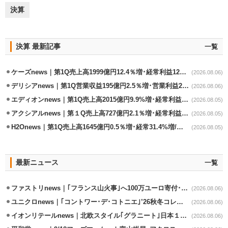
決算
決算 最新記事
一覧
ケーズnews｜第1Q売上高1999億円12.4％増･経常利益125.0%増
(2026.08.06)
デリシアnews｜第1Q営業収益195億円2.5％増･営業利益27.8%減
(2026.08.06)
エディオンnews｜第1Q売上高2015億円9.9%増･経常利益127.5%増
(2026.08.05)
アクシアルnews｜第１Q売上高727億円2.1％増･経常利益6.6％減
(2026.08.05)
H2Onews｜第1Q売上高1645億円0.5％増･経常31.4%増/百貨店事業が伸長
(2026.08.05)
最新ニュース
一覧
ファストリnews｜｢フランス山火事｣へ100万ユーロ寄付･衣料5万点も提供
(2026.08.06)
ユニクロnews｜｢コントワー･デ･コトニエ｣’26秋冬コレクション8/28発売
(2026.08.06)
イオンリテールnews｜北欧スタイル｢グラニート｣日本１号店を自由が丘に開業
(2026.08.06)