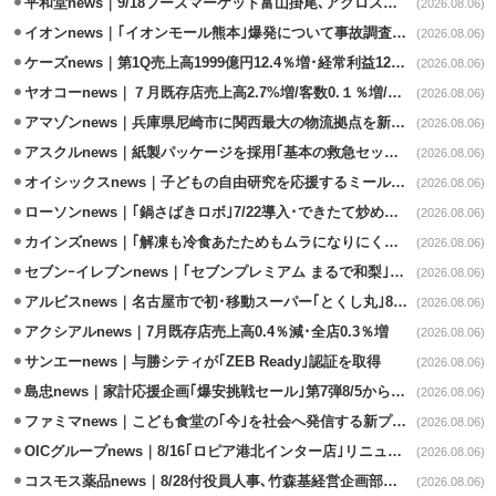
平和堂news｜9/18フーズマーケット富山掛尾､アクロスプラザ内に出店
(2026.08.06)
イオンnews｜｢イオンモール熊本｣爆発について事故調査委員会設置
(2026.08.06)
ケーズnews｜第1Q売上高1999億円12.4％増･経常利益125.0%増
(2026.08.06)
ヤオコーnews｜７月既存店売上高2.7%増/客数0.１％増/客単価2.6％増
(2026.08.06)
アマゾンnews｜兵庫県尼崎市に関西最大の物流拠点を新設・市内2拠点目
(2026.08.06)
アスクルnews｜紙製パッケージを採用｢基本の救急セット｣8/5発売
(2026.08.06)
オイシックスnews｜子どもの自由研究を応援するミールキット8/6発売
(2026.08.06)
ローソンnews｜｢鍋さばきロボ｣7/22導入･できたて炒めメニューを提供
(2026.08.06)
カインズnews｜｢解凍も冷食あたためもムラになりにくいフラットレンジ｣発売
(2026.08.06)
セブンｰイレブンnews｜｢セブンプレミアム まるで和梨｣8/11から順次発売
(2026.08.06)
アルビスnews｜名古屋市で初･移動スーパー｢とくし丸｣8/4運行開始
(2026.08.06)
アクシアルnews｜7月既存店売上高0.4％減･全店0.3％増
(2026.08.06)
サンエーnews｜与勝シティが｢ZEB Ready｣認証を取得
(2026.08.06)
島忠news｜家計応援企画｢爆安挑戦セール｣第7弾8/5から開催
(2026.08.06)
ファミマnews｜こども食堂の｢今｣を社会へ発信する新プロジェクト始動
(2026.08.06)
OICグループnews｜8/16｢ロピア港北インター店｣リニューアル/食品売場拡大
(2026.08.06)
コスモス薬品news｜8/28付役員人事､竹森基経営企画部長が取締役昇格
(2026.08.06)