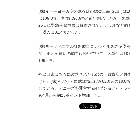
(株)イトーヨーカ堂の既存店の総売上高(SC計)は1
は105.8％。客数は96.5%と前年割れしたが、客
26日に緊急事態宣言は解除されて、アリオなど
ト収入は91.4％だった。
(株)ヨークベニマルは新型コロナウイルスの感染を
が、まとめ買いの傾向は続いていて、客単価は109.
108.5％。
外出自粛は徐々に改善されたものの、百貨店と外
けた。(株)そごう・西武は売上げが82.0％の18
している。デニーズを運営するセブン＆アイ・フード
も4月から約25ポイント増加した。