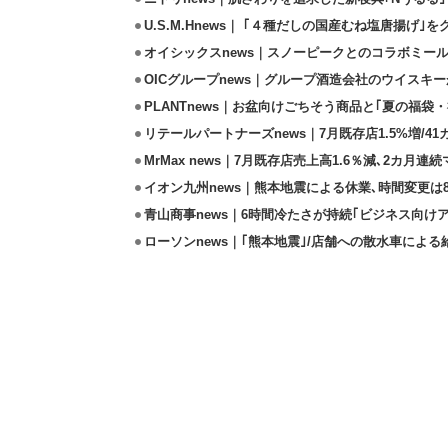
U.S.M.Hnews｜ ｢４種だしの国産むね塩唐揚げ｣
オイシックスnews｜スノーピークとのコラボミールキ
OICグループnews｜グループ酒造会社のウイスキ
PLANTnews｜お盆向けごちそう商品と｢夏の福袋・
リテールパートナーズnews｜7月既存店1.5%増/4
MrMax news｜7月既存店売上高1.6％減､2カ月連
イオン九州news｜熊本地震による休業､時間変更は8店
青山商事news｜6時間冷たさが持続｢ビジネス向け
ローソンnews｜｢熊本地震｣/店舗への散水車によ