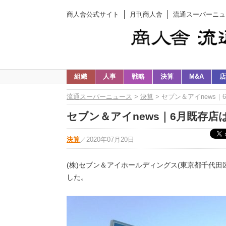
商人舎公式サイト
月刊商人舎
流通スーパーニュ
組織
人事
戦略
決算
M&A
店
流通スーパーニュース
>
決算
> セブン＆アイnews｜
セブン＆アイnews｜6月既存店は
決算
／
2020年07月20日
(株)セブン＆アイホールディングス(東京都千代田
した。