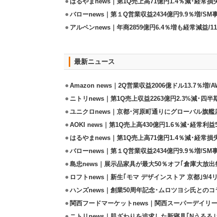
はるやまnews｜第1Q売上高71億円1.4％減･経常損失
バローnews｜第１Q営業収益2434億円9.9％増/SM
アルペンnews｜年商2859億円6.4％増も経常減益/
最新ニュース
Amazon news｜2Q営業収益2006億ドル13.7％増/
ニトリnews｜第1Q売上収益2263億円2.3%減･四半
ユニクロnews｜京都･河原町通りにグローバル旗艦店
AOKI news｜第1Q売上高430億円1.6％減･経常利益5
はるやまnews｜第1Q売上高71億円1.4％減･経常損失
バローnews｜第１Q営業収益2434億円9.9％増/SM
島忠news｜展示品家具が最大50％オフ｢倉庫大放出
ロフトnews｜新生｢モマ デザインストア 京都｣9/
ハンズnews｜創業50周年記念･ムロツヨシ氏との
関西フードマーケットnews｜関西スーパーデイリー
ニトリnews｜肌ざわりを追求した新寝具｢Nうるる