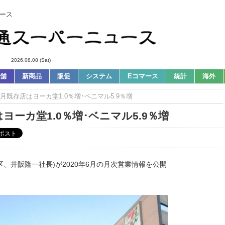
ース
2026.08.08 (Sat)
舗
新商品
販促
システム
Eコマース
統計
海外
6月既存店はヨーカ堂1.0％増･ベニマル5.9％増
ヨーカ堂1.0％増･ベニマル5.9％増
区、井阪隆一社長)が2020年6月の月次営業情報を公開