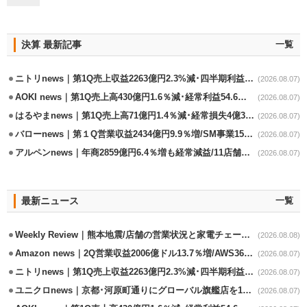
決算 最新記事
一覧
ニトリnews｜第1Q売上収益2263億円2.3%減･四半期利益1.4％減
(2026.08.07)
AOKI news｜第1Q売上高430億円1.6％減･経常利益54.6％減
(2026.08.07)
はるやまnews｜第1Q売上高71億円1.4％減･経常損失4億3800万円
(2026.08.07)
バローnews｜第１Q営業収益2434億円9.9％増/SM事業15.5％増と絶好調
(2026.08.07)
アルペンnews｜年商2859億円6.4％増も経常減益/11店舗出店､4店閉鎖
(2026.08.07)
最新ニュース
一覧
Weekly Review｜熊本地震/店舗の営業状況と家電チェーンの支援策
(2026.08.08)
Amazon news｜2Q営業収益2006億ドル13.7％増/AWS36.8％％増が貢献
(2026.08.07)
ニトリnews｜第1Q売上収益2263億円2.3%減･四半期利益1.4％減
(2026.08.07)
ユニクロnews｜京都･河原町通りにグローバル旗艦店を11/6開設
(2026.08.07)