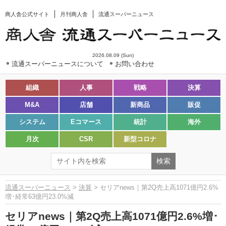
商人舎公式サイト
月刊商人舎
流通スーパーニュース
2026.08.09 (Sun)
流通スーパーニュースについて
お問い合わせ
組織
人事
戦略
決算
M&A
店舗
新商品
販促
システム
Eコマース
統計
海外
月次
CSR
新型コロナ
流通スーパーニュース
>
決算
> セリアnews｜第2Q売上高1071億円2.6%
増･経常63億円23.0%減
セリアnews｜第2Q売上高1071億円2.6%増･