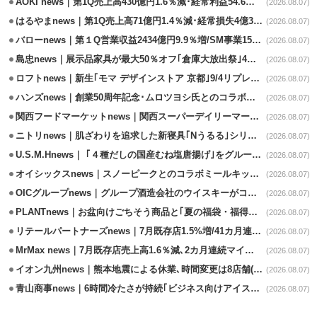
AOKI news｜第1Q売上高430億円1.6％減･経常利益54.6％減
(2026.08.07)
はるやまnews｜第1Q売上高71億円1.4％減･経常損失4億3800万円
(2026.08.07)
バローnews｜第１Q営業収益2434億円9.9％増/SM事業15.5％増と絶好調
(2026.08.07)
島忠news｜展示品家具が最大50％オフ｢倉庫大放出祭｣4店舗限定で開催
(2026.08.07)
ロフトnews｜新生｢モマ デザインストア 京都｣9/4リプレイスオープン
(2026.08.07)
ハンズnews｜創業50周年記念･ムロツヨシ氏とのコラボ企画｢ムロハンズ｣開催
(2026.08.07)
関西フードマーケットnews｜関西スーパーデイリーマート蒲生店8/7改装
(2026.08.07)
ニトリnews｜肌ざわりを追求した新寝具｢Nうるる｣シリーズを発売
(2026.08.07)
U.S.M.Hnews｜ ｢４種だしの国産むね塩唐揚げ｣をグループ610店で共同販促
(2026.08.07)
オイシックスnews｜スノーピークとのコラボミールキット8/13発売
(2026.08.07)
OICグループnews｜グループ酒造会社のウイスキーがコンペティション受賞
(2026.08.07)
PLANTnews｜お盆向けごちそう商品と｢夏の福袋・福得カート｣8/8から開催
(2026.08.07)
リテールパートナーズnews｜7月既存店1.5%増/41カ月連続増
(2026.08.07)
MrMax news｜7月既存店売上高1.6％減､2カ月連続マイナス
(2026.08.07)
イオン九州news｜熊本地震による休業､時間変更は8店舗(8/7時点)
(2026.08.07)
青山商事news｜6時間冷たさが持続｢ビジネス向けアイスベスト｣発売
(2026.08.07)