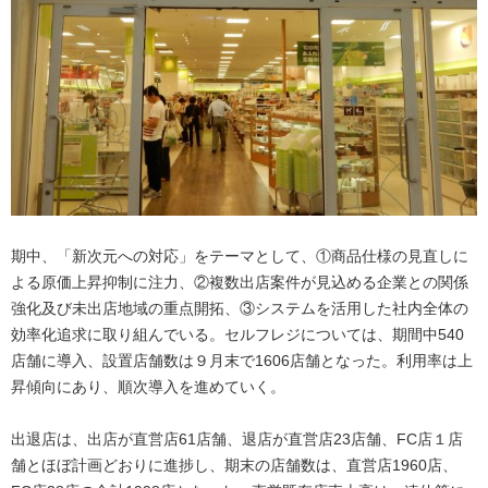
期中、「新次元への対応」をテーマとして、①商品仕様の見直しに
よる原価上昇抑制に注力、②複数出店案件が見込める企業との関係
強化及び未出店地域の重点開拓、③システムを活用した社内全体の
効率化追求に取り組んでいる。セルフレジについては、期間中540
店舗に導入、設置店舗数は９月末で1606店舗となった。利用率は上
昇傾向にあり、順次導入を進めていく。
出退店は、出店が直営店61店舗、退店が直営店23店舗、FC店１店
舗とほぼ計画どおりに進捗し、期末の店舗数は、直営店1960店、