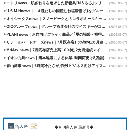
ニトリnews｜肌ざわりを追求した新寝具｢Nうるる｣シリーズを発売
(2026.08.07)
U.S.M.Hnews｜ ｢４種だしの国産むね塩唐揚げ｣をグループ610店で共同販促
(2026.08.07)
オイシックスnews｜スノーピークとのコラボミールキット8/13発売
(2026.08.07)
OICグループnews｜グループ酒造会社のウイスキーがコンペティション受賞
(2026.08.07)
PLANTnews｜お盆向けごちそう商品と｢夏の福袋・福得カート｣8/8から開催
(2026.08.07)
リテールパートナーズnews｜7月既存店1.5%増/41カ月連続増
(2026.08.07)
MrMax news｜7月既存店売上高1.6％減､2カ月連続マイナス
(2026.08.07)
イオン九州news｜熊本地震による休業､時間変更は8店舗(8/7時点)
(2026.08.07)
青山商事news｜6時間冷たさが持続｢ビジネス向けアイスベスト｣発売
(2026.08.07)
◆月刊商人舎 最新号◆