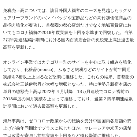
免税売上高については、訪日外国人顧客のニーズを見越したラグジ
ュアリーブランドのハンドバッグや宝飾品などの高付加価値商品の
品揃え強化が奏功し、首都圏の都心店舗だけでなく地域百貨店にお
いてもコロナ禍前の2018年度実績を上回る水準まで回復した。当第
2四半期連結累計期間における国内百貨店合計の免税売上高は過去最
高額を更新した。
オンライン事業ではカテゴリー別のサイトを中心に取り組みを強化
しており、化粧品(meeco)、ふるさと納税などのサイトが前年同期
実績を2桁以上上回るなど堅調に推移した。これらの結果、首都圏の
株式会社三越伊勢丹が大幅な増収となった。特に伊勢丹新宿本店の
単月の総額売上高は2022年４月以降、18カ月連続でコロナ禍前の
2018年度の同月実績を上回って推移しており、当第２四半期連結累
計期間において過去最高額を更新した。
海外事業は、ゼロコロナ政策からの転換を受け中国国内各店舗の売
上げが前年同期比でプラスに転じたほか、マレーシアや米国の店舗
では改装が寄与し前年実績を上回るなど概ね堅調に推移した。