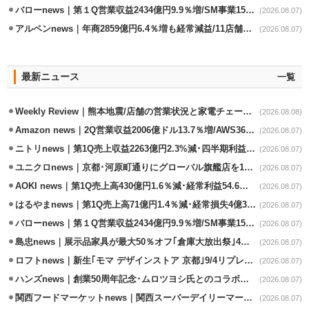
バローnews｜第１Q営業収益2434億円9.9％増/SM事業15.5％増と絶好調
(2026.08.07)
アルペンnews｜年商2859億円6.4％増も経常減益/11店舗出店､4店閉鎖
(2026.08.07)
最新ニュース
一覧
Weekly Review｜熊本地震/店舗の営業状況と家電チェーンの支援策
(2026.08.08)
Amazon news｜2Q営業収益2006億ドル13.7％増/AWS36.8％％増が貢献
(2026.08.07)
ニトリnews｜第1Q売上収益2263億円2.3%減･四半期利益1.4％減
(2026.08.07)
ユニクロnews｜京都･河原町通りにグローバル旗艦店を11/6開設
(2026.08.07)
AOKI news｜第1Q売上高430億円1.6％減･経常利益54.6％減
(2026.08.07)
はるやまnews｜第1Q売上高71億円1.4％減･経常損失4億3800万円
(2026.08.07)
バローnews｜第１Q営業収益2434億円9.9％増/SM事業15.5％増と絶好調
(2026.08.07)
島忠news｜展示品家具が最大50％オフ｢倉庫大放出祭｣4店舗限定で開催
(2026.08.07)
ロフトnews｜新生｢モマ デザインストア 京都｣9/4リプレイスオープン
(2026.08.07)
ハンズnews｜創業50周年記念･ムロツヨシ氏とのコラボ企画｢ムロハンズ｣開催
(2026.08.07)
関西フードマーケットnews｜関西スーパーデイリーマート蒲生店8/7改装
(2026.08.07)