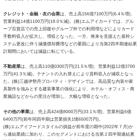
クレジット・金融・友の会業
は、売上高156億7100万円(6.4％増)、
営業利益14億1100万円(18.0％減)。(株)エムアイカードでは、グル
ープ百貨店での売上回復やグループ外での利用増などによりカード
手数料収入が拡大し、増収となった。一方、将来を見据えた基幹シ
ステム更改に伴う減価償却費増などの要因により当第2四半期連結累
計期間においては減益に転じている。
不動産業
は、売上高110億0300万円(21.5％増)、営業利益12億3700
万円(41.3％減)。テナントの入れ替えにより賃料収入が減収となっ
た。(株)三越伊勢丹プロパティ・デザインでは、高品質な内装や家
具製作を強みとする建装事業の強化により、ホテル・オフィス・商
業施設などからの受注が増加し、大幅な増収となった。
その他の事業
は、売上高424億8000万円(33.1％増)、営業利益6億
6400万円(前年同四半期は営業損失1憶6500万円)。
(株)エムアイフードスタイルの損益が前年度の期中(2022年７月)か
ら連結業績に加わり、このセグメントにおける当第２四半期連結累