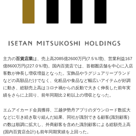
主力の
百貨店業
は、売上高2085億2600万円(7.5％増)、営業利益167
億8600万円(227.0％増)。国内百貨店では、首都圏店舗を中心に入店
客数が伸長し増収増益となった。宝飾品やラグジュアリーブランド
などの高額品だけでなく、化粧品や食品など幅広いアイテムが好調
に動き、総額売上高はコロナ禍からの反動で大きく伸長した前年実
績をさらに上回り、前年同期比２桁以上の増収となった。
エムアイカード会員獲得、三越伊勢丹アプリのダウンロード数拡大
などに引き続き取り組んだ結果、同社が識別できる顧客(識別顧客)
の数は順調に拡大し、外商顧客を含めた識別顧客による総額売上高
(国内百貨店合計)も前年同期実績を上回った。