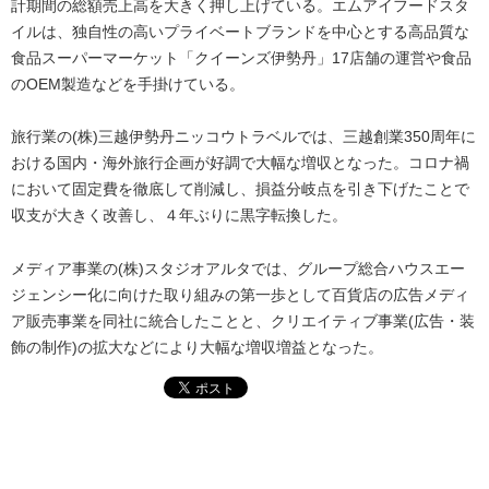
計期間の総額売上高を大きく押し上げている。エムアイフードスタ
イルは、独自性の高いプライベートブランドを中心とする高品質な
食品スーパーマーケット「クイーンズ伊勢丹」17店舗の運営や食品
のOEM製造などを手掛けている。
旅行業の(株)三越伊勢丹ニッコウトラベルでは、三越創業350周年に
おける国内・海外旅行企画が好調で大幅な増収となった。コロナ禍
において固定費を徹底して削減し、損益分岐点を引き下げたことで
収支が大きく改善し、４年ぶりに黒字転換した。
メディア事業の(株)スタジオアルタでは、グループ総合ハウスエー
ジェンシー化に向けた取り組みの第一歩として百貨店の広告メディ
ア販売事業を同社に統合したことと、クリエイティブ事業(広告・装
飾の制作)の拡大などにより大幅な増収増益となった。