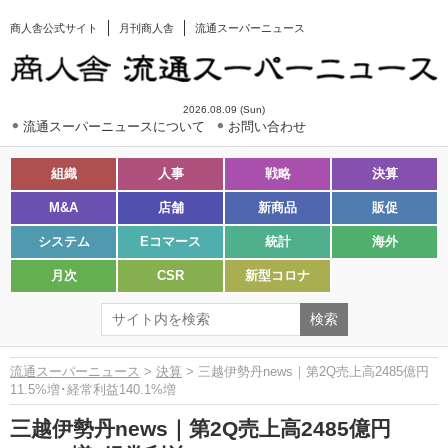
商人舎公式サイト
月刊商人舎
流通スーパーニュース
2026.08.09 (Sun)
流通スーパーニュースについて
お問い合わせ
組織
人事
戦略
決算
M&A
店舗
新商品
販促
システム
Eコマース
統計
海外
月次
CSR
新型コロナ
流通スーパーニュース
>
決算
> 三越伊勢丹news｜第2Q売上高2485億円
11.5%増･経常利益140.1%増
三越伊勢丹news｜第2Q売上高2485億円