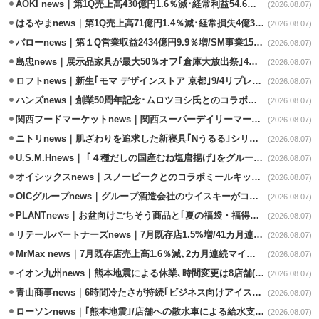
AOKI news｜第1Q売上高430億円1.6％減･経常利益54.6％減
(2026.08.07)
はるやまnews｜第1Q売上高71億円1.4％減･経常損失4億3800万円
(2026.08.07)
バローnews｜第１Q営業収益2434億円9.9％増/SM事業15.5％増と絶好調
(2026.08.07)
島忠news｜展示品家具が最大50％オフ｢倉庫大放出祭｣4店舗限定で開催
(2026.08.07)
ロフトnews｜新生｢モマ デザインストア 京都｣9/4リプレイスオープン
(2026.08.07)
ハンズnews｜創業50周年記念･ムロツヨシ氏とのコラボ企画｢ムロハンズ｣開催
(2026.08.07)
関西フードマーケットnews｜関西スーパーデイリーマート蒲生店8/7改装
(2026.08.07)
ニトリnews｜肌ざわりを追求した新寝具｢Nうるる｣シリーズを発売
(2026.08.07)
U.S.M.Hnews｜ ｢４種だしの国産むね塩唐揚げ｣をグループ610店で共同販促
(2026.08.07)
オイシックスnews｜スノーピークとのコラボミールキット8/13発売
(2026.08.07)
OICグループnews｜グループ酒造会社のウイスキーがコンペティション受賞
(2026.08.07)
PLANTnews｜お盆向けごちそう商品と｢夏の福袋・福得カート｣8/8から開催
(2026.08.07)
リテールパートナーズnews｜7月既存店1.5%増/41カ月連続増
(2026.08.07)
MrMax news｜7月既存店売上高1.6％減､2カ月連続マイナス
(2026.08.07)
イオン九州news｜熊本地震による休業､時間変更は8店舗(8/7時点)
(2026.08.07)
青山商事news｜6時間冷たさが持続｢ビジネス向けアイスベスト｣発売
(2026.08.07)
ローソンnews｜｢熊本地震｣/店舗への散水車による給水支援を開始
(2026.08.07)