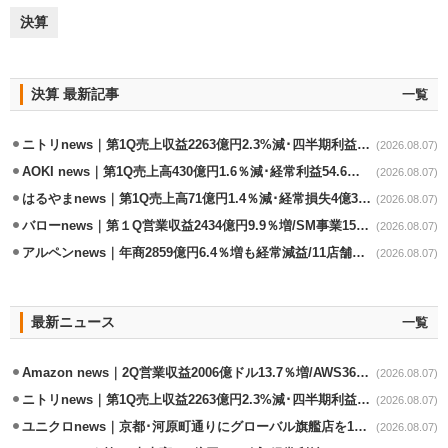
決算
決算 最新記事
一覧
ニトリnews｜第1Q売上収益2263億円2.3%減･四半期利益1.4％減
(2026.08.07)
AOKI news｜第1Q売上高430億円1.6％減･経常利益54.6％減
(2026.08.07)
はるやまnews｜第1Q売上高71億円1.4％減･経常損失4億3800万円
(2026.08.07)
バローnews｜第１Q営業収益2434億円9.9％増/SM事業15.5％増と絶好調
(2026.08.07)
アルペンnews｜年商2859億円6.4％増も経常減益/11店舗出店､4店閉鎖
(2026.08.07)
最新ニュース
一覧
Amazon news｜2Q営業収益2006億ドル13.7％増/AWS36.8％％増が貢献
(2026.08.07)
ニトリnews｜第1Q売上収益2263億円2.3%減･四半期利益1.4％減
(2026.08.07)
ユニクロnews｜京都･河原町通りにグローバル旗艦店を11/6開設
(2026.08.07)