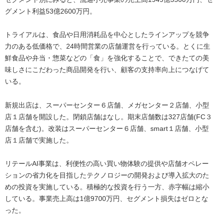
グメント利益53億2600万円。
トライアルは、食品や日用消耗品を中心としたラインアップを競争
力のある低価格で、24時間営業の店舗運営を行っている。とくに生
鮮食品や弁当・惣菜などの「食」を強化することで、できたての美
味しさにこだわった商品開発を行い、顧客の支持率向上につなげて
いる。
新規出店は、スーパーセンター６店舗、メガセンター２店舗、小型
店１店舗を開設した。閉鎖店舗はなし。期末店舗数は327店舗(FC３
店舗を含む)。改装はスーパーセンター６店舗、smart１店舗、小型
店１店舗で実施した。
リテールAI事業は、利便性の高い買い物体験の提供や店舗オペレー
ションの省力化を目指したテクノロジーの開発および導入拡大のた
めの投資を実施している。積極的な投資を行う一方、赤字幅は縮小
している。事業売上高は1億9700万円、セグメント損失はゼロとな
った。