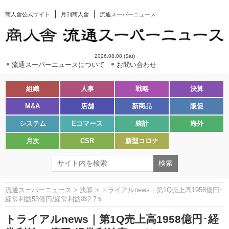
商人舎公式サイト
月刊商人舎
流通スーパーニュース
2026.08.08 (Sat)
流通スーパーニュースについて
お問い合わせ
組織
人事
戦略
決算
M&A
店舗
新商品
販促
システム
Eコマース
統計
海外
月次
CSR
新型コロナ
流通スーパーニュース
>
決算
> トライアルnews｜第1Q売上高1958億円･
経常利益53億円/経常利益率2.7％
トライアルnews｜第1Q売上高1958億円･経