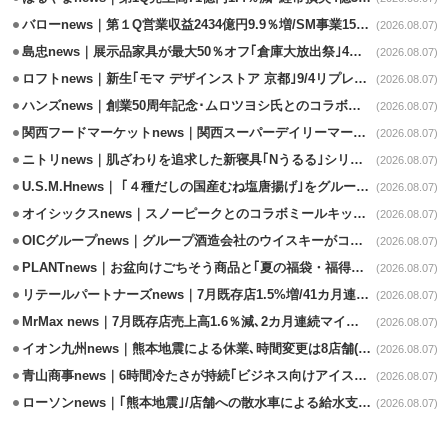
バローnews｜第１Q営業収益2434億円9.9％増/SM事業15.5％増と絶好調
(2026.08.07)
島忠news｜展示品家具が最大50％オフ｢倉庫大放出祭｣4店舗限定で開催
(2026.08.07)
ロフトnews｜新生｢モマ デザインストア 京都｣9/4リプレイスオープン
(2026.08.07)
ハンズnews｜創業50周年記念･ムロツヨシ氏とのコラボ企画｢ムロハンズ｣開催
(2026.08.07)
関西フードマーケットnews｜関西スーパーデイリーマート蒲生店8/7改装
(2026.08.07)
ニトリnews｜肌ざわりを追求した新寝具｢Nうるる｣シリーズを発売
(2026.08.07)
U.S.M.Hnews｜ ｢４種だしの国産むね塩唐揚げ｣をグループ610店で共同販促
(2026.08.07)
オイシックスnews｜スノーピークとのコラボミールキット8/13発売
(2026.08.07)
OICグループnews｜グループ酒造会社のウイスキーがコンペティション受賞
(2026.08.07)
PLANTnews｜お盆向けごちそう商品と｢夏の福袋・福得カート｣8/8から開催
(2026.08.07)
リテールパートナーズnews｜7月既存店1.5%増/41カ月連続増
(2026.08.07)
MrMax news｜7月既存店売上高1.6％減､2カ月連続マイナス
(2026.08.07)
イオン九州news｜熊本地震による休業､時間変更は8店舗(8/7時点)
(2026.08.07)
青山商事news｜6時間冷たさが持続｢ビジネス向けアイスベスト｣発売
(2026.08.07)
ローソンnews｜｢熊本地震｣/店舗への散水車による給水支援を開始
(2026.08.07)