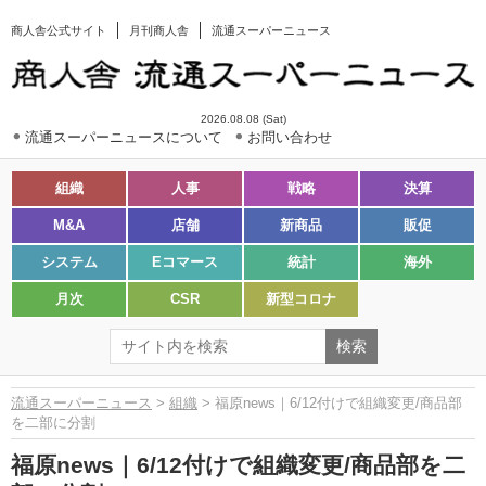
商人舎公式サイト
月刊商人舎
流通スーパーニュース
2026.08.08 (Sat)
流通スーパーニュースについて
お問い合わせ
組織
人事
戦略
決算
M&A
店舗
新商品
販促
システム
Eコマース
統計
海外
月次
CSR
新型コロナ
流通スーパーニュース
>
組織
> 福原news｜6/12付けで組織変更/商品部
を二部に分割
福原news｜6/12付けで組織変更/商品部を二