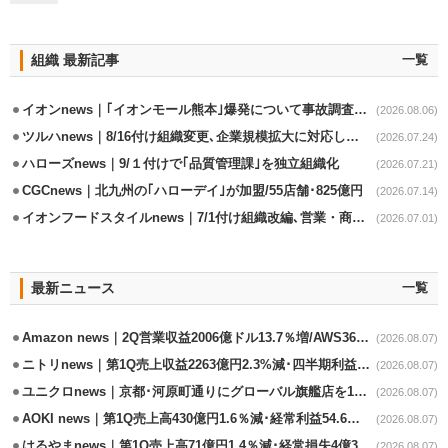
組織 最新記事
一覧
イオンnews｜｢イオンモール熊本｣爆発について事故調査委員会設置
(2026.08.06)
ツルハnews｜8/16付け組織変更､企業規模拡大に対応した財経本部強化
(2026.07.24)
ハローズnews｜9/１付けで｢品質管理課｣を独立組織化
(2026.07.21)
CGCnews｜北九州の｢ハローデイ｣が加盟/55店舗･825億円
(2026.07.14)
イオンフードスタイルnews｜7/1付け組織改編､営業・商品本部を再編
(2026.07.01)
最新ニュース
一覧
Amazon news｜2Q営業収益2006億ドル13.7％増/AWS36.8％％増が貢献
(2026.08.07)
ニトリnews｜第1Q売上収益2263億円2.3%減･四半期利益1.4％減
(2026.08.07)
ユニクロnews｜京都･河原町通りにグローバル旗艦店を11/6開設
(2026.08.07)
AOKI news｜第1Q売上高430億円1.6％減･経常利益54.6％減
(2026.08.07)
はるやまnews｜第1Q売上高71億円1.4％減･経常損失4億3800万円
(2026.08.07)