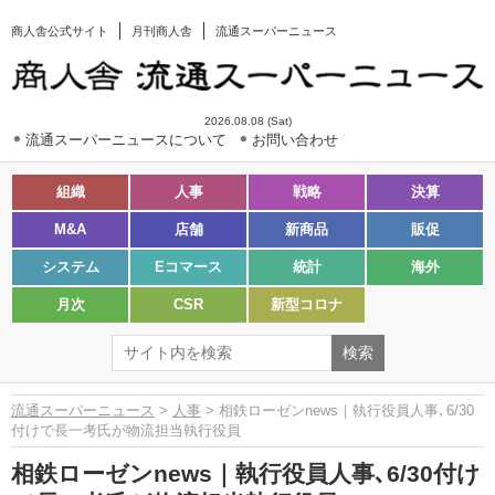
商人舎公式サイト
月刊商人舎
流通スーパーニュース
2026.08.08 (Sat)
流通スーパーニュースについて
お問い合わせ
組織
人事
戦略
決算
M&A
店舗
新商品
販促
システム
Eコマース
統計
海外
月次
CSR
新型コロナ
流通スーパーニュース
>
人事
> 相鉄ローゼンnews｜執行役員人事､6/30
付けで長一考氏が物流担当執行役員
相鉄ローゼンnews｜執行役員人事､6/30付け