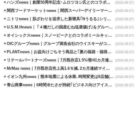
ハンズnews｜創業50周年記念･ムロツヨシ氏とのコラボ企画｢ムロハンズ｣開催
(2026.08.07)
関西フードマーケットnews｜関西スーパーデイリーマート蒲生店8/7改装
(2026.08.07)
ニトリnews｜肌ざわりを追求した新寝具｢Nうるる｣シリーズを発売
(2026.08.07)
U.S.M.Hnews｜ ｢４種だしの国産むね塩唐揚げ｣をグループ610店で共同販促
(2026.08.07)
オイシックスnews｜スノーピークとのコラボミールキット8/13発売
(2026.08.07)
OICグループnews｜グループ酒造会社のウイスキーがコンペティション受賞
(2026.08.07)
PLANTnews｜お盆向けごちそう商品と｢夏の福袋・福得カート｣8/8から開催
(2026.08.07)
リテールパートナーズnews｜7月既存店1.5%増/41カ月連続増
(2026.08.07)
MrMax news｜7月既存店売上高1.6％減､2カ月連続マイナス
(2026.08.07)
イオン九州news｜熊本地震による休業､時間変更は8店舗(8/7時点)
(2026.08.07)
青山商事news｜6時間冷たさが持続｢ビジネス向けアイスベスト｣発売
(2026.08.07)