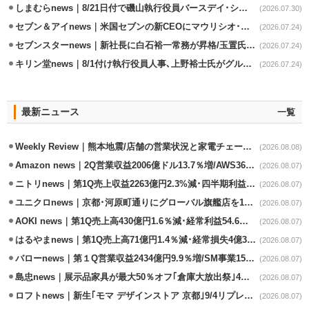
しまむらnews｜8/21日付で磯山執行役員バースデイ･シャンブル事業兼任
(2026.07.30)
セブン＆アイnews｜米国セブンの新CEOにマウリシオ･レイバ氏
(2026.07.24)
セブンスターnews｜新社長に白石裕一常務が昇格/玉置氏は会長専任
(2026.07.24)
キリン堂news｜8/1付け執行役員人事､上野裕士氏がグループ法務部長兼務
(2026.07.24)
最新ニュース
一覧
Weekly Review｜熊本地震/店舗の営業状況と家電チェーンの支援策
(2026.08.08)
Amazon news｜2Q営業収益2006億ドル13.7％増/AWS36.8％％増が貢献
(2026.08.07)
ニトリnews｜第1Q売上収益2263億円2.3%減･四半期利益1.4％減
(2026.08.07)
ユニクロnews｜京都･河原町通りにグローバル旗艦店を11/6開設
(2026.08.07)
AOKI news｜第1Q売上高430億円1.6％減･経常利益54.6％減
(2026.08.07)
はるやまnews｜第1Q売上高71億円1.4％減･経常損失4億3800万円
(2026.08.07)
バローnews｜第１Q営業収益2434億円9.9％増/SM事業15.5％増と絶好調
(2026.08.07)
島忠news｜展示品家具が最大50％オフ｢倉庫大放出祭｣4店舗限定で開催
(2026.08.07)
ロフトnews｜新生｢モマ デザインストア 京都｣9/4リプレイスオープン
(2026.08.07)