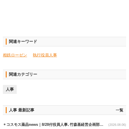
関連キーワード
相鉄ローゼン
執行役員人事
関連カテゴリー
人事
人事 最新記事
一覧
コスモス薬品news｜8/28付役員人事､竹森基経営企画部長が取締役昇格
(2026.08.06)