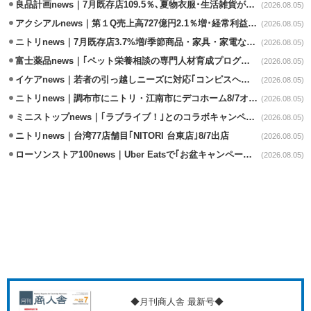
良品計画news｜7月既存店109.5％､夏物衣服･生活雑貨が好調
(2026.08.05)
アクシアルnews｜第１Q売上高727億円2.1％増･経常利益6.6％減
(2026.08.05)
ニトリnews｜7月既存店3.7%増/季節商品・家具・家電など好調
(2026.08.05)
富士薬品news｜｢ペット栄養相談の専門人材育成プログラム｣7月から開始
(2026.08.05)
イケアnews｜若者の引っ越しニーズに対応｢コンピスヘング｣コレクション発売
(2026.08.05)
ニトリnews｜調布市にニトリ・江南市にデコホーム8/7オープン
(2026.08.05)
ミニストップnews｜｢ラブライブ！｣とのコラボキャンペーン8/5から開催
(2026.08.05)
ニトリnews｜台湾77店舗目｢NITORI 台東店｣8/7出店
(2026.08.05)
ローソンストア100news｜Uber Eatsで｢お盆キャンペーン｣8/3～8/16開催
(2026.08.05)
◆月刊商人舎 最新号◆