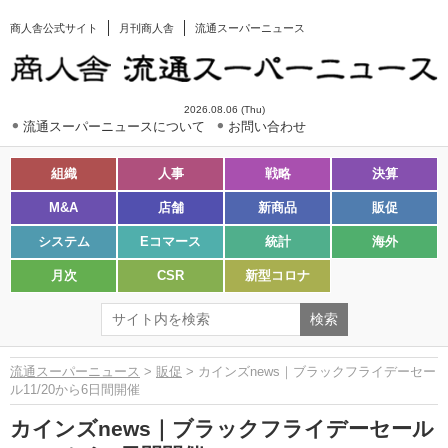
商人舎公式サイト
月刊商人舎
流通スーパーニュース
2026.08.06 (Thu)
流通スーパーニュースについて
お問い合わせ
組織
人事
戦略
決算
M&A
店舗
新商品
販促
システム
Eコマース
統計
海外
月次
CSR
新型コロナ
流通スーパーニュース
>
販促
> カインズnews｜ブラックフライデーセー
ル11/20から6日間開催
カインズnews｜ブラックフライデーセール