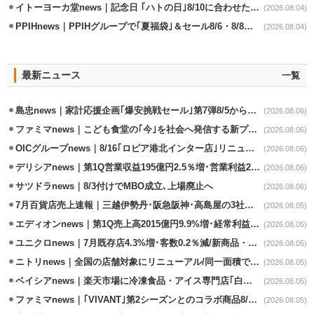
イトーヨーカ堂news｜記念日 ｢ハトの日｣8/10に合わせたオリジナル商品販売
(2026.08.04)
PPIHnews｜PPIHグループで｢夏福袋｣＆セール8/6・8/8から開催
(2026.08.04)
最新ニュース
一覧
島忠news｜家計応援企画｢爆安挑戦セール｣第7弾8/5から開催
(2026.08.06)
ファミマnews｜こども食堂の｢今｣を社会へ発信する新プロジェクト始動
(2026.08.06)
OICグループnews｜8/16｢ロピア港北インター店｣リニューアル/食品売場拡大
(2026.08.06)
デリシアnews｜第1Q営業収益195億円2.5％増･営業利益27.8%減
(2026.08.06)
サツドラnews｜8/3付けでMBO成立､上場廃止へ
(2026.08.06)
7月百貨店売上速報｜三越伊勢丹･阪急阪神･高島屋の3社は増収
(2026.08.05)
エディオンnews｜第1Q売上高2015億円9.9%増･経常利益127.5%増
(2026.08.05)
ユニクロnews｜7月既存店4.3%増･客数0.2％減/新商品・夏物商品が好調
(2026.08.05)
ニトリnews｜全国の店舗対象にリニューアル/同一面積で品揃え24％拡大
(2026.08.05)
ベイシアnews｜楽天市場に冷凍食品・アイス専門店｢白くま屋｣オープン
(2026.08.05)
ファミマnews｜｢VIVANT｣第2シーズンとのコラボ商品8/7発売
(2026.08.05)