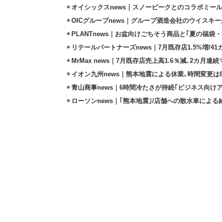
オイシックスnews｜スノーピークとのコラボミールキ
OICグループnews｜グループ酒造会社のウイスキ
PLANTnews｜お盆向けごちそう商品と｢夏の福袋・
リテールパートナーズnews｜7月既存店1.5%増/4
MrMax news｜7月既存店売上高1.6％減､2カ月連
イオン九州news｜熊本地震による休業､時間変更は8店
青山商事news｜6時間冷たさが持続｢ビジネス向け
ローソンnews｜｢熊本地震｣/店舗への散水車によ