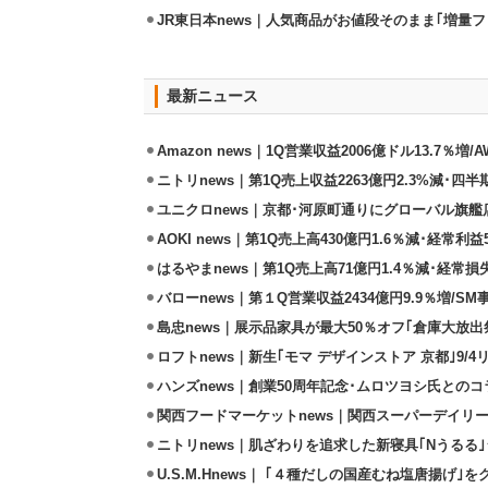
JR東日本news｜人気商品がお値段そのまま｢増量フェ
最新ニュース
Amazon news｜1Q営業収益2006億ドル13.7％増/
ニトリnews｜第1Q売上収益2263億円2.3%減･四半
ユニクロnews｜京都･河原町通りにグローバル旗艦店
AOKI news｜第1Q売上高430億円1.6％減･経常利益5
はるやまnews｜第1Q売上高71億円1.4％減･経常損失
バローnews｜第１Q営業収益2434億円9.9％増/SM
島忠news｜展示品家具が最大50％オフ｢倉庫大放出
ロフトnews｜新生｢モマ デザインストア 京都｣9/
ハンズnews｜創業50周年記念･ムロツヨシ氏との
関西フードマーケットnews｜関西スーパーデイリー
ニトリnews｜肌ざわりを追求した新寝具｢Nうるる
U.S.M.Hnews｜ ｢４種だしの国産むね塩唐揚げ｣