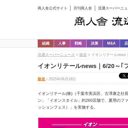
商人舎公式サイト
月刊商人舎
流通スーパーニュ
組織
人事
戦略
決算
M&A
店
流通スーパーニュース
>
販促
> イオンリテールnews
イオンリテールnews｜6/20～
販促
／
2025年06月18日
イオンリテール(株)（千葉市美浜区、古澤康之社長）
ン」「イオンスタイル」約260店舗で、夏用のファッ
ッションフェス）」を実施する。