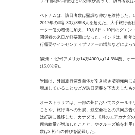
ブ-中部線の増便などの効果があって、訪日者数は
ベトナムは、訪日者数は堅調な伸びを維持した。10
2017年の年計30万8898人を超えた。大手旅
ーター便の増便に加え、10月8日～10日のグエ
関係者の来日が好要因になった。インドは、昨年は
行需要やインセンティブツアーの増加などによっ
[豪州・北米]アメリカ14万4000人(14.3%増)、オ
(15.0%増)。
米国は、外国旅行需要自体が引き続き増加傾向に
増加していることなどが訪日需要を下支えしたも
オーストラリアは、一部の州においてスクールホリ
ことや、旅行博への出展、航空会社との共同広告
は好調に推移した。カナダは、6月のエアカナダの
席供給量が増加したことと、やクルーズ船を利用
数は2 桁台の伸びを記録した。