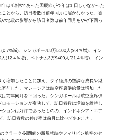
年は4連休であった国慶節が今年は1 日しかなかった
たことから、訪日者数は前年同月に届かなかった。香
風や地震の影響から訪日者数は前年同月をやや下回っ
人(0.7%減)、シンガポール3万5100人(9.4％増)、イン
人(12.4％増)、ベトナム3万9400人(21.4％増)、イン
きく増加したことに加え、タイ経済の堅調な成長や継
に寄与した。マレーシアは航空座席供給量は増加した
数は前年同月を下回った。シンガポールは航空座席供
プロモーションが奏功して、訪日者数は増加を維持し
ーションは好評であったものの、インドネシア・エア
って、訪日者数の伸び率は前月に比べて鈍化した。
のクラーク-関西線の新規就航やフィリピン航空のセ