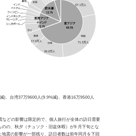
%減)、台湾37万9600人(9.9%減)、香港16万9500人
地震などの影響は限定的で、個人旅行が全体の訪日需要
のの、秋夕（チュソク・旧盆休暇）が9 月下旬とな
た地震の影響が一部残り、訪日者数は前年同月を下回