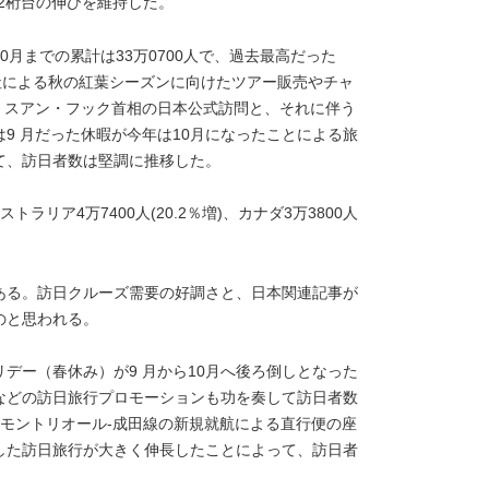
2桁台の伸びを維持した。
月までの累計は33万0700人で、過去最高だった
行会社による秋の紅葉シーズンに向けたツアー販売やチャ
ン・スアン・フック首相の日本公式訪問と、それに伴う
9 月だった休暇が今年は10月になったことによる旅
て、訪日者数は堅調に推移した。
ーストラリア4万7400人(20.2％増)、カナダ3万3800人
ある。訪日クルーズ需要の好調さと、日本関連記事が
のと思われる。
デー（春休み）が9 月から10月へ後ろ倒しとなった
などの訪日旅行プロモーションも功を奏して訪日者数
モントリオール-成田線の新規就航による直行便の座
した訪日旅行が大きく伸長したことによって、訪日者