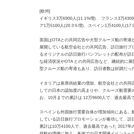
[欧州]
イギリス3万6900人(11.1%増) 、フランス3万4300
ア1万5100人(20.3％増)、スペイン1万4100人(17.
英国はOTAとの共同広告や大型クルーズ船の寄港
展開している航空会社との共同広告、訪日旅行プロ
るオリジナルの訪日旅行パンフレットの配布が訪
な経済状況やOTA との共同広告など、継続的に
型クルーズ船の寄港もあり、訪日者数は好調だっ
イタリアは座席供給量の増加、航空会社との共同
しての日本の認知度の高まりや、クルーズ船需要
お、10月までの累計は 12万9600人で、過去最高で
スペインも外国旅行需要自体が増加傾向にある。航
している訪日旅行プロモーションが奏功して、訪日
累計は10万4100人で、過去最高であった 2017
就航や増便に加え、各地での日本関連イベントへ