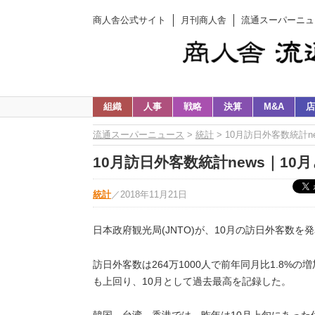
商人舎公式サイト
月刊商人舎
流通スーパーニュ
組織
人事
戦略
決算
M&A
店
流通スーパーニュース
>
統計
> 10月訪日外客数統計n
10月訪日外客数統計news｜10
統計
／
2018年11月21日
日本政府観光局(JNTO)が、10月の訪日外客数を
訪日外客数は264万1000人で前年同月比1.8%の増
も上回り、10月として過去最高を記録した。