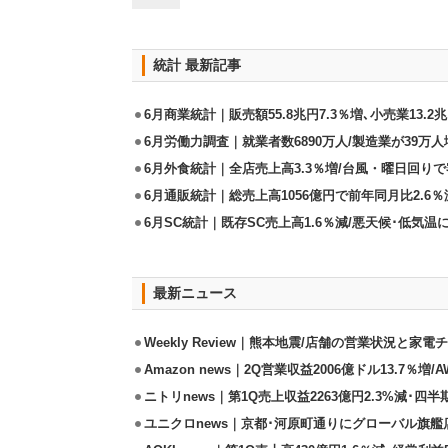
統計 最新記事
6月商業統計｜販売額55.8兆円7.3％増､小売業13.2兆
6月労働力調査｜就業者数6890万人/製造業が39万人
6月外食統計｜全店売上高3.3％増/台風・曜日回り
6月通販統計｜総売上高1056億円で前年同月比2.6％
6月SC統計｜既存SC売上高1.6％減/悪天候･低気
最新ニュース
Weekly Review｜熊本地震/店舗の営業状況と家
Amazon news｜2Q営業収益2006億ドル13.7％増/
ニトリnews｜第1Q売上収益2263億円2.3%減･四半
ユニクロnews｜京都･河原町通りにグローバル旗艦店