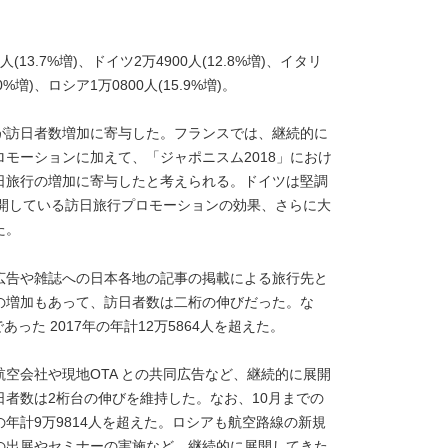
人(13.7%増)、ドイツ2万4900人(12.8%増)、イタリ
0%増)、ロシア1万0800人(15.9%増)。
が訪日者数増加に寄与した。フランスでは、継続的に
モーションに加えて、「ジャポニスム2018」におけ
日旅行の増加に寄与したと考えられる。ドイツは堅調
展開している訪日旅行プロモーションの効果、さらに大
た。
広告や雑誌への日本各地の記事の掲載による旅行先と
の増加もあって、訪日者数は二桁の伸びだった。な
あった 2017年の年計12万5864人を超えた。
空会社や現地OTA との共同広告など、継続的に展開
者数は2桁台の伸びを維持した。なお、10月までの
年の年計9万9814人を超えた。ロシアも航空路線の新規
の出展やセミナーの実施など、継続的に展開してきた