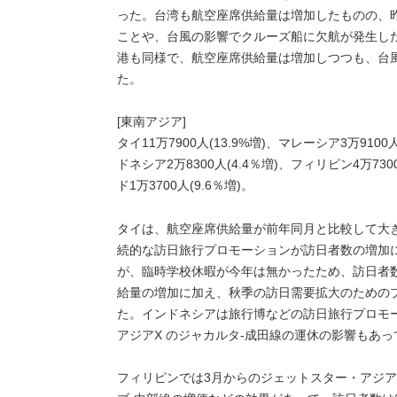
った。台湾も航空座席供給量は増加したものの、昨
ことや、台風の影響でクルーズ船に欠航が発生し
港も同様で、航空座席供給量は増加しつつも、台
た。
[東南アジア]
タイ11万7900人(13.9%増)、マレーシア3万9100
ドネシア2万8300人(4.4％増)、フィリピン4万7300
ド1万3700人(9.6％増)。
タイは、航空座席供給量が前年同月と比較して大
続的な訪日旅行プロモーションが訪日者数の増加
が、臨時学校休暇が今年は無かったため、訪日者
給量の増加に加え、秋季の訪日需要拡大のための
た。インドネシアは旅行博などの訪日旅行プロモ
アジアX のジャカルタ-成田線の運休の影響もあ
フィリピンでは3月からのジェットスター・アジア