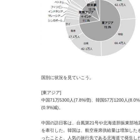
国別に状況を見ていこう。
[東アジア]
中国71万5300人(7.8%増)、韓国57万1200人(8.0
(0.9%減)。
中国の訪日客は、台風第21号や北海道胆振東部
を牽引した。韓国は、航空座席供給量は増加したも
ったことと、人気の旅行先である北海道で発生し