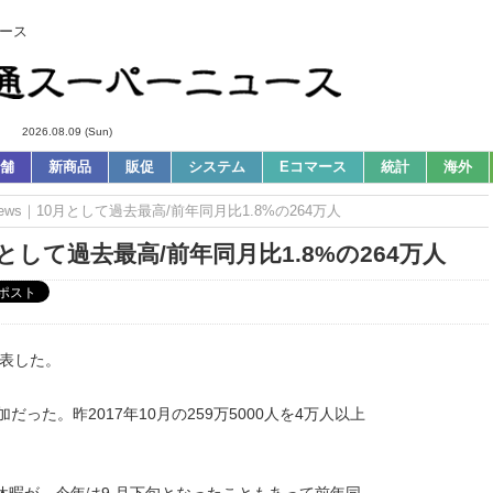
ース
2026.08.09 (Sun)
舗
新商品
販促
システム
Eコマース
統計
海外
ews｜10月として過去最高/前年同月比1.8%の264万人
月として過去最高/前年同月比1.8%の264万人
発表した。
加だった。昨2017年10月の259万5000人を4万人以上