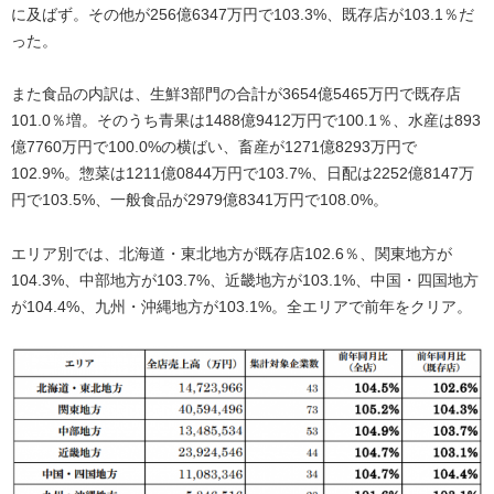
に及ばず。その他が256億6347万円で103.3%、既存店が103.1％だ
った。
また食品の内訳は、生鮮3部門の合計が3654億5465万円で既存店
101.0％増。そのうち青果は1488億9412万円で100.1％、水産は893
億7760万円で100.0%の横ばい、畜産が1271億8293万円で
102.9%。惣菜は1211億0844万円で103.7%、日配は2252億8147万
円で103.5%、一般食品が2979億8341万円で108.0%。
エリア別では、北海道・東北地方が既存店102.6％、関東地方が
104.3%、中部地方が103.7%、近畿地方が103.1%、中国・四国地方
が104.4%、九州・沖縄地方が103.1%。全エリアで前年をクリア。