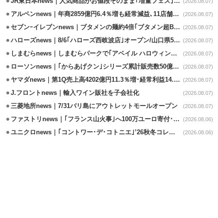
JR東日本news｜人気商品がお値段そのまま｢増量フェス｣8/18から開催
(2026.08.07)
アルペンnews｜年商2859億円6.4％増も経常減益､11店舗出店、4店閉鎖
(2026.08.07)
セブンｰイレブンnews｜ブタメンの麺約4倍｢ブタメン超BIG｣8/11から限定発売
(2026.08.07)
ハローズnews｜8/6｢ハローズ西岐波店｣オープン/山口県5店舗目
(2026.08.07)
しまむらnews｜しまむらパークで｢アベイル ハロウィンじゅんびフェア｣開催
(2026.08.07)
ローソンnews｜｢からあげクン｣シリーズ累計販売数50億食突破
(2026.08.07)
ヤマダnews｜第1Q売上高4202億円11.3％増･経常利益14.5％増
(2026.08.07)
J.フロントnews｜輸入ワイン販社を子会社化
(2026.08.07)
三菱地所news｜7/31バリ島にアウトレットモールオープン
(2026.08.07)
ファストリnews｜｢フランス山火事｣へ100万ユーロ寄付･衣料5万点も提供
(2026.08.06)
ユニクロnews｜｢コントワー･デ･コトニエ｣’26秋冬コレクション8/28発売
(2026.08.06)