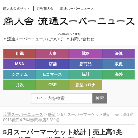
商人舎公式サイト
月刊商人舎
流通スーパーニュース
2026.08.07 (Fri)
流通スーパーニュースについて
お問い合わせ
組織
人事
戦略
決算
M&A
店舗
新商品
販促
システム
Eコマース
統計
海外
月次
CSR
新型コロナ
流通スーパーニュース
>
統計
> 5月スーパーマーケット統計｜売上高1兆
0916億円4.7%増/既存店3.6%増
5月スーパーマーケット統計｜売上高1兆