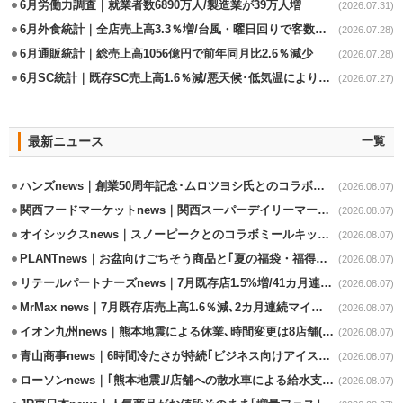
6月労働力調査｜就業者数6890万人/製造業が39万人増
(2026.07.31)
6月外食統計｜全店売上高3.3％増/台風・曜日回りで客数失速も単価上昇が下支え
(2026.07.28)
6月通販統計｜総売上高1056億円で前年同月比2.6％減少
(2026.07.28)
6月SC統計｜既存SC売上高1.6％減/悪天候･低気温により夏物不振
(2026.07.27)
最新ニュース
一覧
ハンズnews｜創業50周年記念･ムロツヨシ氏とのコラボ企画｢ムロハンズ｣開催
(2026.08.07)
関西フードマーケットnews｜関西スーパーデイリーマート蒲生店8/7改装
(2026.08.07)
オイシックスnews｜スノーピークとのコラボミールキット8/13発売
(2026.08.07)
PLANTnews｜お盆向けごちそう商品と｢夏の福袋・福得カート｣8/8から開催
(2026.08.07)
リテールパートナーズnews｜7月既存店1.5%増/41カ月連続増
(2026.08.07)
MrMax news｜7月既存店売上高1.6％減､2カ月連続マイナス
(2026.08.07)
イオン九州news｜熊本地震による休業､時間変更は8店舗(8/7時点)
(2026.08.07)
青山商事news｜6時間冷たさが持続｢ビジネス向けアイスベスト｣発売
(2026.08.07)
ローソンnews｜｢熊本地震｣/店舗への散水車による給水支援を開始
(2026.08.07)