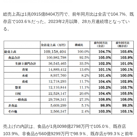
総売上高は1兆0915億8404万円で、前年同月比は全店で104.7%、既
存店で103.6％だった。2023年2月以降、28カ月連続増となってい
る。
売上げの内訳は、食品が1兆0098億2798万円で105.0％、既存店
103.9%。非食品が560億9299万円で98.9％、既存店が99.3％と前年