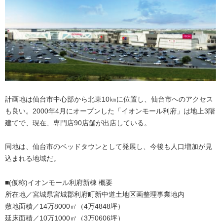
計画地は仙台市中心部から北東10㎞に位置し、仙台市へのアクセス
も良い。2000年4月にオープンした「イオンモール利府」は地上3階
建てで、現在、専門店90店舗が出店している。
同地は、仙台市のベッドタウンとして発展し、今後も人口増加が見
込まれる地域だ。
■(仮称)イオンモール利府新棟 概要
所在地／宮城県宮城郡利府町新中道土地区画整理事業地内
敷地面積／14万8000㎡（4万4848坪）
延床面積／10万1000㎡（3万0606坪）