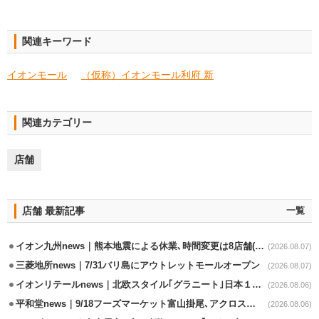
関連キーワード
イオンモール
（仮称）イオンモール利府 新
関連カテゴリー
店舗
店舗 最新記事
一覧
イオン九州news｜熊本地震による休業､時間変更は8店舗(8/7時点)
(2026.08.07)
三菱地所news｜7/31バリ島にアウトレットモールオープン
(2026.08.07)
イオンリテールnews｜北欧スタイル｢グラニート｣日本１号店を自由が丘に開業
(2026.08.06)
平和堂news｜9/18フーズマーケット富山掛尾､アクロスプラザ内に出店
(2026.08.06)