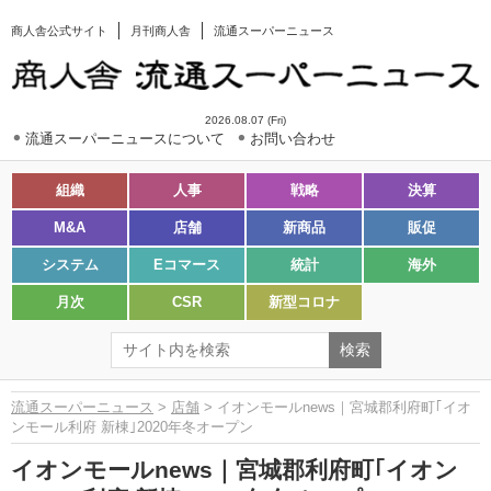
商人舎公式サイト
月刊商人舎
流通スーパーニュース
2026.08.07 (Fri)
流通スーパーニュースについて
お問い合わせ
組織
人事
戦略
決算
M&A
店舗
新商品
販促
システム
Eコマース
統計
海外
月次
CSR
新型コロナ
流通スーパーニュース
>
店舗
> イオンモールnews｜宮城郡利府町｢イオ
ンモール利府 新棟｣2020年冬オープン
イオンモールnews｜宮城郡利府町｢イオン