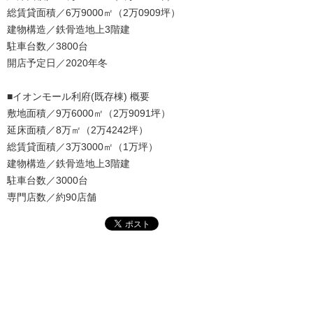
総賃貸面積／6万9000㎡（2万0909坪）
建物構造／鉄骨造地上3階建
駐車台数／3800台
開店予定日／2020年冬
■イオンモール利府(既存棟) 概要
敷地面積／9万6000㎡（2万9091坪）
延床面積／8万㎡（2万4242坪）
総賃貸面積／3万3000㎡（1万坪）
建物構造／鉄骨造地上3階建
駐車台数／3000台
専門店数／約90店舗