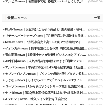
アルビスnews｜名古屋市で初･移動スーパー｢とくし丸｣8/4運行開始
(2026.08.06)
最新ニュース
一覧
PLANTnews｜お盆向けごちそう商品と｢夏の福袋・福得カート｣8/8から開催
(2026.08.07)
リテールパートナーズnews｜7月既存店1.5%増/41カ月連続増
(2026.08.07)
MrMax news｜7月既存店売上高1.6％減､2カ月連続マイナス
(2026.08.07)
イオン九州news｜熊本地震による休業､時間変更は8店舗(8/7時点)
(2026.08.07)
青山商事news｜6時間冷たさが持続｢ビジネス向けアイスベスト｣発売
(2026.08.07)
JR東日本news｜人気商品がお値段そのまま｢増量フェス｣8/18から開催
(2026.08.07)
アルペンnews｜年商2859億円6.4％増も経常減益､11店舗出店、4店閉鎖
(2026.08.07)
セブンｰイレブンnews｜ブタメンの麺約4倍｢ブタメン超BIG｣8/11から限定発売
(2026.08.07)
しまむらnews｜しまむらパークで｢アベイル ハロウィンじゅんびフェア｣開催
(2026.08.07)
ローソンnews｜｢からあげクン｣シリーズ累計販売数50億食突破
(2026.08.07)
ヤマダnews｜第1Q売上高4202億円11.3％増･経常利益14.5％増
(2026.08.07)
J.フロントnews｜輸入ワイン販社を子会社化
(2026.08.07)