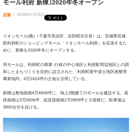
モール利府 新棟｣2020年冬オープン
店舗
／
2019年07月25日
イオンモール(株)（千葉市美浜区、吉田昭夫社長）は、宮城県宮城
郡利府町のショッピングモール「イオンモール利府」を拡張するた
めに、新棟を2020年冬にオープンする。
同モールは、利府町の商業･行政の中心地区と利府駅周辺地区との調
和したまちづくりを目的に設立された「利府町新中道土地区画整理
事業地内」4万2424坪の土地を活用している。
新棟は敷地面積4万4848坪に、地上3階建てのモールを建設する。延
床面積は3万0606坪、総賃貸面積2万0909坪と大規模だ。駐車場は
3800台分を設ける。