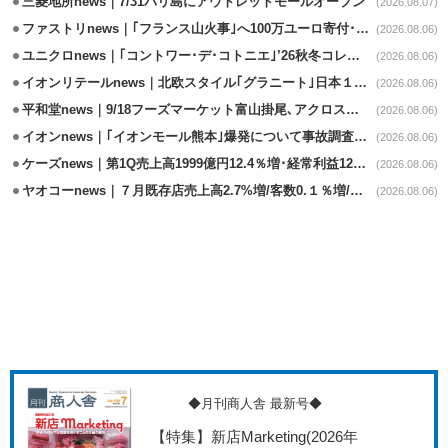
三菱地所news｜7/31バリ島にアウトレットモールオープン
(2026.08.07)
ファストリnews｜｢フランス山火事｣へ100万ユーロ寄付･衣料5万点も提供
(2026.08.06)
ユニクロnews｜｢コントワー･デ･コトニエ｣’26秋冬コレクション8/28発売
(2026.08.06)
イオンリテールnews｜北欧スタイル｢グラニート｣日本１号店を自由が丘に開業
(2026.08.06)
平和堂news｜9/18フーズマーケット富山掛尾､アクロスプラザ内に出店
(2026.08.06)
イオンnews｜｢イオンモール熊本｣爆発について事故調査委員会設置
(2026.08.06)
ケーズnews｜第1Q売上高1999億円12.4％増･経常利益125.0%増
(2026.08.06)
ヤオコーnews｜７月既存店売上高2.7%増/客数0.１％増/客単価2.6％増
(2026.08.06)
◆月刊商人舎 最新号◆
【特集】新店Marketing
(2026年