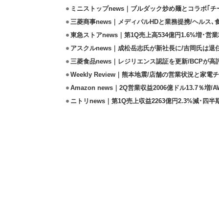
ミニストップnews｜ブルダック炒め麺とコラボ｢チー
三菱商事news｜メディパルHDと業務提携/ヘルス､
東急ストアnews｜第1Q売上高534億円1.6%増･営業
アスクルnews｜成松岳志氏が新社長に/吉岡氏は退
三菱食品news｜レジリエンス認証を更新/BCPが高
Weekly Review｜熊本地震/店舗の営業状況と家
Amazon news｜2Q営業収益2006億ドル13.7％増/
ニトリnews｜第1Q売上収益2263億円2.3%減･四半