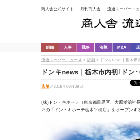
商人舎公式サイト
月刊商人舎
流通スーパーニュ
組織
人事
戦略
決算
M&A
店
流通スーパーニュース
>
店舗
> ドンキnews｜栃木市
ドンキnews｜栃木市内初｢ドン･
店舗
／
2019年09月09日
(株)ドン・キホーテ（東京都目黒区、大原孝治社長）
坪の「ドン・キホーテ栃木平柳店」をオープンす