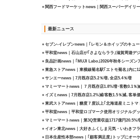
関西フードマーケットnews｜関西スーパーデイリー
最新ニュース
セブン-イレブンnews｜｢レモン＆ホイップのキューブ
平和堂news｜石山店が｢さよならララ｣滋賀周遊デ
良品計画news｜｢MUJI Labo｣2026年秋冬シーズ
東急ストアnews｜東横線菊名駅｢エトモ菊名｣内に
サンエーnews｜7月既存店5.2％増､全店5.4％増
マミーマートnews｜７月既存店1.8%増･客数0.1％減
イズミnews｜7月既存店1.2%減/客数1.5％減､客単価
東武ストアnews｜糖度７度以上｢北海道産ミニトマト｣
平和堂news｜平和堂ロゴマーク使用オリジナルグッズ
マミーマートnews｜第3Q営業収益1717億円20.5%
イオン東北news｜大好きふくしま元気・いわきフラ
日本生産性本部news｜｢顧客満足度｣トップにオー