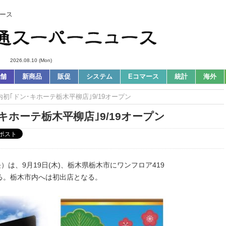
ース
2026.08.10 (Mon)
舗
新商品
販促
システム
Eコマース
統計
海外
内初｢ドン･キホーテ栃木平柳店｣9/19オープン
キホーテ栃木平柳店｣9/19オープン
は、9月19日(木)、栃木県栃木市にワンフロア419
る。栃木市内へは初出店となる。