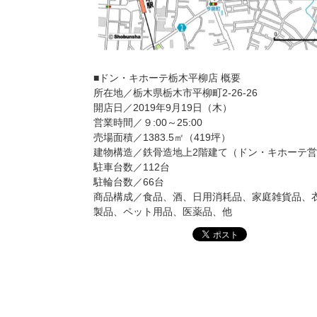
■ドン・キホーテ栃木平柳店 概要
所在地／栃木県栃木市平柳町2-26-26
開店日／2019年9月19日（木）
営業時間／９:00～25:00
売場面積／1383.5㎡（419坪）
建物構造／鉄骨造地上2階建て（ドン・キホーテ営
駐車台数／112台
駐輪台数／66台
商品構成／食品、酒、日用消耗品、家庭雑貨品、
製品、ペット用品、医薬品、他