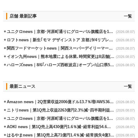
店舗 最新記事
一覧
ユニクロnews｜京都･河原町通りにグローバル旗艦店を11/6開設
(2026.08.07)
ロフトnews｜新生｢モマ デザインストア 京都｣9/4リプレイスオープン
(2026.08.07)
関西フードマーケットnews｜関西スーパーデイリーマート蒲生店8/7改装
(2026.08.07)
イオン九州news｜熊本地震による休業､時間変更は8店舗(8/7時点)
(2026.08.07)
ハローズnews｜8/6｢ハローズ西岐波店｣オープン/山口県5店舗目
(2026.08.07)
最新ニュース
一覧
Amazon news｜2Q営業収益2006億ドル13.7％増/AWS36.8％％増が貢献
(2026.08.07)
ニトリnews｜第1Q売上収益2263億円2.3%減･四半期利益1.4％減
(2026.08.07)
ユニクロnews｜京都･河原町通りにグローバル旗艦店を11/6開設
(2026.08.07)
AOKI news｜第1Q売上高430億円1.6％減･経常利益54.6％減
(2026.08.07)
はるやまnews｜第1Q売上高71億円1.4％減･経常損失4億3800万円
(2026.08.07)