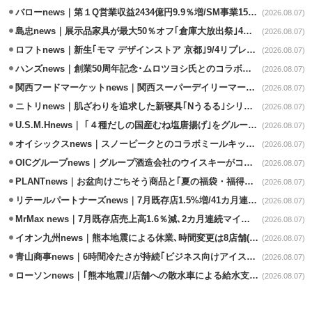
バローnews｜第１Q営業収益2434億円9.9％増/SM事業15.5％増と絶好調
(2026.08.07)
島忠news｜展示品家具が最大50％オフ｢倉庫大放出祭｣4店舗限定で開催
(2026.08.07)
ロフトnews｜新生｢モマ デザインストア 京都｣9/4リプレイスオープン
(2026.08.07)
ハンズnews｜創業50周年記念･ムロツヨシ氏とのコラボ企画｢ムロハンズ｣開催
(2026.08.07)
関西フードマーケットnews｜関西スーパーデイリーマート蒲生店8/7改装
(2026.08.07)
ニトリnews｜肌ざわりを追求した新寝具｢Nうるる｣シリーズを発売
(2026.08.07)
U.S.M.Hnews｜ ｢４種だしの国産むね塩唐揚げ｣をグループ610店で共同販促
(2026.08.07)
オイシックスnews｜スノーピークとのコラボミールキット8/13発売
(2026.08.07)
OICグループnews｜グループ酒造会社のウイスキーがコンペティション受賞
(2026.08.07)
PLANTnews｜お盆向けごちそう商品と｢夏の福袋・福得カート｣8/8から開催
(2026.08.07)
リテールパートナーズnews｜7月既存店1.5%増/41カ月連続増
(2026.08.07)
MrMax news｜7月既存店売上高1.6％減､2カ月連続マイナス
(2026.08.07)
イオン九州news｜熊本地震による休業､時間変更は8店舗(8/7時点)
(2026.08.07)
青山商事news｜6時間冷たさが持続｢ビジネス向けアイスベスト｣発売
(2026.08.07)
ローソンnews｜｢熊本地震｣/店舗への散水車による給水支援を開始
(2026.08.07)