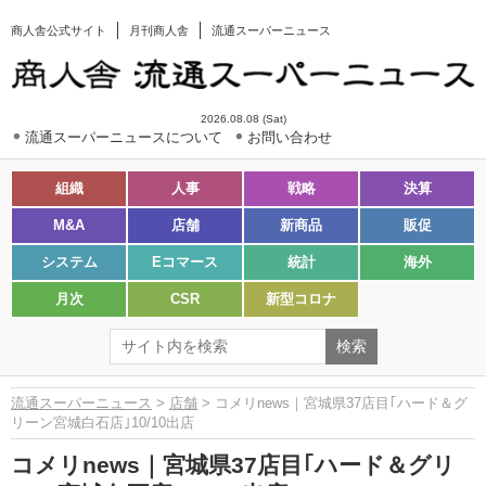
商人舎公式サイト
月刊商人舎
流通スーパーニュース
2026.08.08 (Sat)
流通スーパーニュースについて
お問い合わせ
組織
人事
戦略
決算
M&A
店舗
新商品
販促
システム
Eコマース
統計
海外
月次
CSR
新型コロナ
流通スーパーニュース
>
店舗
> コメリnews｜宮城県37店目｢ハード＆グ
リーン宮城白石店｣10/10出店
コメリnews｜宮城県37店目｢ハード＆グリ