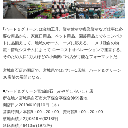
｢ハード＆グリーン｣は金物工具、資材建材や農業資材など仕事に必
要な商品から、家庭日用品、ペット用品、園芸用品までをコンパク
トに品揃えして、地域のホームニーズに応える。コメリ独自の物
流・情報システムによって ローコストオペレーションで運営する。
そのため人口1万人ほどの小商圏に出店が可能なフォーマットだ。
宮城白石店の開店で、宮城県ではパワー1店舗、ハード＆グリーン
36店舗の展開となる。
■ハード＆グリーン宮城白石（みやぎしろいし）店
所在地／宮城県白石市大平森合字森合沖59番地
開店日／2019年10月10日（木）
営業時間／本館9：00～20：00、資材館8：00～20：00
敷地面積／2万0519㎡(6218坪)
延床面積／6413㎡(1973坪)