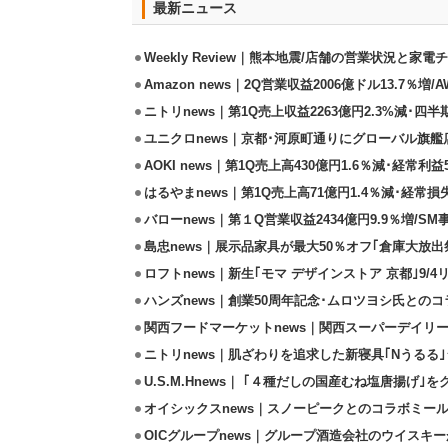
最新ニュース
Weekly Review｜熊本地震/店舗の営業状況と家
Amazon news｜2Q営業収益2006億ドル13.7％増/
ニトリnews｜第1Q売上収益2263億円2.3%減･四半
ユニクロnews｜京都･河原町通りにグローバル旗艦店
AOKI news｜第1Q売上高430億円1.6％減･経常利益5
はるやまnews｜第1Q売上高71億円1.4％減･経常損失
バローnews｜第１Q営業収益2434億円9.9％増/SM
島忠news｜展示品家具が最大50％オフ｢倉庫大放出
ロフトnews｜新生｢モマ デザインストア 京都｣9/
ハンズnews｜創業50周年記念･ムロツヨシ氏との
関西フードマーケットnews｜関西スーパーデイリー
ニトリnews｜肌ざわりを追求した新寝具｢Nうるる
U.S.M.Hnews｜ ｢４種だしの国産むね塩唐揚げ｣
オイシックスnews｜スノーピークとのコラボミールキ
OICグループnews｜グループ酒造会社のウイスキ