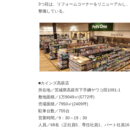
3つ目は、リフォームコーナーをリニューアルし
整備している。
■カインズ高萩店
所在地／茨城県高萩市下手綱ヤワコ田1091-1
敷地面積／1万9049㎡(5772坪)
売場面積／7950㎡(2409坪)
駐車台数／755台
営業時間／9：30～19：30
人員／68名（正社員5、専任社員1、パート社員1