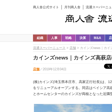
商人舎公式サイト
月刊商人舎
流通スーパーニュ
組織
人事
戦略
決算
M&A
店
流通スーパーニュース
>
店舗
> カインズnews｜カ
カインズnews｜カインズ高萩店
店舗
／
2019年12月04日
(株)カインズ(埼玉県本庄市、高家正行社長)は、1
をリニューアルオープンする。同店はベイシア高
とホームセンターのカインズが両核となった近隣型