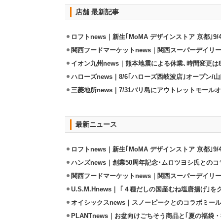
店舗 最新記事
ロフトnews｜新生｢MoMA デザインストア 京都｣9
関西フードマーケットnews｜関西スーパーデイリー
イオン九州news｜熊本地震による休業､時間変更は8店
ハローズnews｜8/6｢ハローズ西岐波店｣オープン/
三菱地所news｜7/31バリ島にアウトレットモール
最新ニュース
ロフトnews｜新生｢MoMA デザインストア 京都｣9
ハンズnews｜創業50周年記念･ムロツヨシ氏との
関西フードマーケットnews｜関西スーパーデイリー
U.S.M.Hnews｜ ｢４種だしの国産むね塩唐揚げ｣
オイシックスnews｜スノーピークとのコラボミールキ
PLANTnews｜お盆向けごちそう商品と｢夏の福袋・