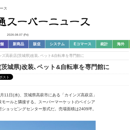
ース
2026.08.07 (Fri)
舗
新商品
販促
システム
Eコマース
統計
海外
インズ高萩店(茨城県)改装､ペット&自転車を専門館に
(茨城県)改装､ペット&自転車を専門館に
2月11日(水)、茨城県高萩市にある「カインズ高萩店」
萩モールと隣接する。スーパーマーケットのベイシア
ショッピングセンター形式だ。売場面積は2409坪。