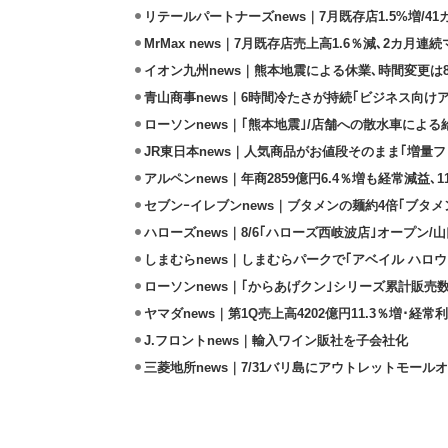
リテールパートナーズnews｜7月既存店1.5%増/4
MrMax news｜7月既存店売上高1.6％減､2カ月連
イオン九州news｜熊本地震による休業､時間変更は8店
青山商事news｜6時間冷たさが持続｢ビジネス向け
ローソンnews｜｢熊本地震｣/店舗への散水車によ
JR東日本news｜人気商品がお値段そのまま｢増量フェ
アルペンnews｜年商2859億円6.4％増も経常減益､
セブンｰイレブンnews｜ブタメンの麺約4倍｢ブタメン
ハローズnews｜8/6｢ハローズ西岐波店｣オープン/
しまむらnews｜しまむらパークで｢アベイル ハロ
ローソンnews｜｢からあげクン｣シリーズ累計販売数
ヤマダnews｜第1Q売上高4202億円11.3％増･経常利
J.フロントnews｜輸入ワイン販社を子会社化
三菱地所news｜7/31バリ島にアウトレットモール