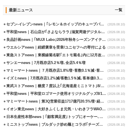
最新ニュース
一覧
セブン-イレブンnews｜｢レモン＆ホイップのキューブパン｣8/11発売
(2026.08.10)
平和堂news｜石山店が｢さよならララ｣滋賀周遊デジタルラリースポットに選定
(2026.08.10)
良品計画news｜｢MUJI Labo｣2026年秋冬シーズンアイテム発売
(2026.08.10)
ウエルシアnews｜紺綬褒章を受章/ユニセフへの寄付による
(2026.08.10)
東急ストアnews｜東横線菊名駅｢エトモ菊名｣内に12月改装オープン
(2026.08.10)
サンエーnews｜7月既存店5.2％増､全店5.4％増
(2026.08.10)
マミーマートnews｜７月既存店1.8%増･客数0.1％減･客単価1.9％増
(2026.08.10)
イズミnews｜7月既存店1.2%減/客数1.5％減､客単価0.3％増
(2026.08.10)
東武ストアnews｜糖度７度以上｢北海道産ミニトマト｣8/11販売
(2026.08.10)
平和堂news｜平和堂ロゴマーク使用オリジナルグッズ8/10販売開始
(2026.08.10)
マミーマートnews｜第3Q営業収益1717億円20.5%増･経常利益3.6%増
(2026.08.10)
イオン東北news｜大好きふくしま元気・いわきフラWAONの利用金額一部寄付
(2026.08.10)
日本生産性本部news｜｢顧客満足度｣トップにオーケー､コスモス薬品など選出
(2026.08.10)
ミニストップnews｜ブルダック炒め麺とコラボ｢チーズハットグ｣8/7発売
(2026.08.10)