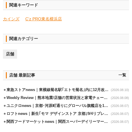
関連キーワード
カインズ
C’z PRO東名横浜店
関連カテゴリー
店舗
店舗 最新記事
一覧
東急ストアnews｜東横線菊名駅｢エトモ菊名｣内に12月改装オープン
(2026.08.10)
Weekly Review｜熊本地震/店舗の営業状況と家電チェーンの支援策
(2026.08.08)
ユニクロnews｜京都･河原町通りにグローバル旗艦店を11/6開設
(2026.08.07)
ロフトnews｜新生｢モマ デザインストア 京都｣9/4リプレイスオープン
(2026.08.07)
関西フードマーケットnews｜関西スーパーデイリーマート蒲生店8/7改装
(2026.08.07)