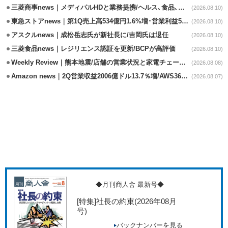
三菱商事news｜メディパルHDと業務提携/ヘルス､食品､日用品で協業
(2026.08.10)
東急ストアnews｜第1Q売上高534億円1.6%増･営業利益5億円13.3%減
(2026.08.10)
アスクルnews｜成松岳志氏が新社長に/吉岡氏は退任
(2026.08.10)
三菱食品news｜レジリエンス認証を更新/BCPが高評価
(2026.08.10)
Weekly Review｜熊本地震/店舗の営業状況と家電チェーンの支援策
(2026.08.08)
Amazon news｜2Q営業収益2006億ドル13.7％増/AWS36.8％％増が貢献
(2026.08.07)
◆月刊商人舎 最新号◆
[特集]社長の約束
(2026年08月
号)
バックナンバーを見る