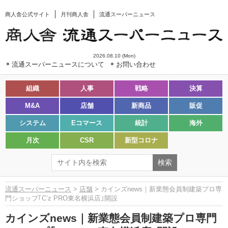
商人舎公式サイト
月刊商人舎
流通スーパーニュース
2026.08.10 (Mon)
流通スーパーニュースについて
お問い合わせ
組織
人事
戦略
決算
M&A
店舗
新商品
販促
システム
Eコマース
統計
海外
月次
CSR
新型コロナ
流通スーパーニュース
>
店舗
> カインズnews｜新業態会員制建築プロ専
門ショップ｢C’z PRO東名横浜店｣開設
カインズnews｜新業態会員制建築プロ専門