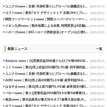
ユニクロnews｜京都･河原町通りにグローバル旗艦店を11/6開設
(2026.08.07)
ロフトnews｜新生｢モマ デザインストア 京都｣9/4リプレイスオープン
(2026.08.07)
関西フードマーケットnews｜関西スーパーデイリーマート蒲生店8/7改装
(2026.08.07)
イオン九州news｜熊本地震による休業､時間変更は8店舗(8/7時点)
(2026.08.07)
ハローズnews｜8/6｢ハローズ西岐波店｣オープン/山口県5店舗目
(2026.08.07)
最新ニュース
一覧
Amazon news｜1Q営業収益2006億ドル13.7％増/AWS36.8％％増が貢献
(2026.08.07)
ニトリnews｜第1Q売上収益2263億円2.3%減･四半期利益1.4％減
(2026.08.07)
ユニクロnews｜京都･河原町通りにグローバル旗艦店を11/6開設
(2026.08.07)
AOKI news｜第1Q売上高430億円1.6％減･経常利益54.6％減
(2026.08.07)
はるやまnews｜第1Q売上高71億円1.4％減･経常損失4億3800万円
(2026.08.07)
バローnews｜第１Q営業収益2434億円9.9％増/SM事業15.5％増と絶好調
(2026.08.07)
島忠news｜展示品家具が最大50％オフ｢倉庫大放出祭｣4店舗限定で開催
(2026.08.07)
ロフトnews｜新生｢モマ デザインストア 京都｣9/4リプレイスオープン
(2026.08.07)