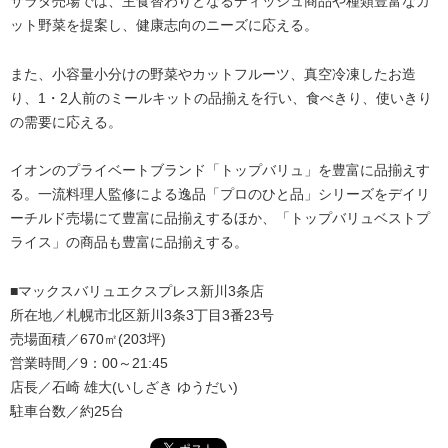
サラダ売場では、主食替わりとなるディッシュ商品や種類豊富なカ
ット野菜を提案し、健康志向のニーズに応える。
また、小容量小分けの野菜やカットフルーツ、真空冷凍したお造
り、1・2人前のミールキットの品揃えを行い、食べきり、使いきり
の需要に応える。
イオンのプライベートブランド「トップバリュ」を豊富に品揃えす
る。一流料理人監修による逸品「プロのひと品」シリーズをデイリ
ーチルド売場にて豊富に品揃えするほか、「トップバリュベストプ
ライス」の商品も豊富に品揃えする。
■マックスバリュエクスプレス新川3条店
所在地／札幌市北区新川3条3丁目3番23号
売場面積／670㎡(203坪)
営業時間／9：00～21:45
店長／石崎 雄大(いしざき ゆうだい)
駐車台数／約25台