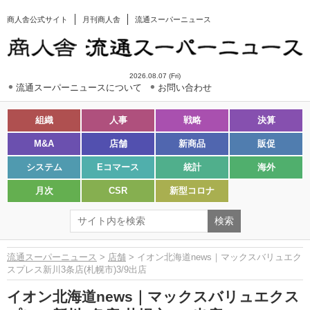
商人舎公式サイト
月刊商人舎
流通スーパーニュース
2026.08.07 (Fri)
流通スーパーニュースについて
お問い合わせ
組織
人事
戦略
決算
M&A
店舗
新商品
販促
システム
Eコマース
統計
海外
月次
CSR
新型コロナ
流通スーパーニュース
>
店舗
> イオン北海道news｜マックスバリュエク
スプレス新川3条店(札幌市)3/9出店
イオン北海道news｜マックスバリュエクス