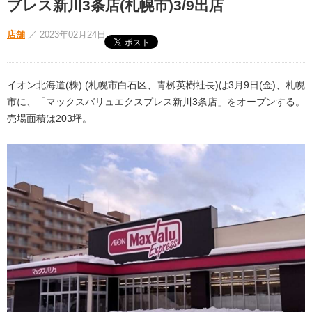
プレス新川3条店(札幌市)3/9出店
店舗
／
2023年02月24日
イオン北海道(株) (札幌市白石区、青栁英樹社長)は3月9日(金)、札幌
市に、「マックスバリュエクスプレス新川3条店」をオープンする。
売場面積は203坪。