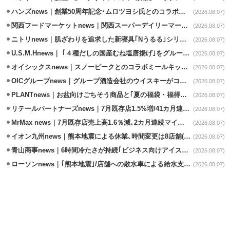
ハンズnews｜創業50周年記念･ムロツヨシ氏とのコラボ企画｢ムロハンズ｣開催
(2026.08.07)
関西フードマーケットnews｜関西スーパーデイリーマート蒲生店8/7改装
(2026.08.07)
ニトリnews｜肌ざわりを追求した新寝具｢Nうるる｣シリーズを発売
(2026.08.07)
U.S.M.Hnews｜ ｢４種だしの国産むね塩唐揚げ｣をグループ610店で共同販促
(2026.08.07)
オイシックスnews｜スノーピークとのコラボミールキット8/13発売
(2026.08.07)
OICグループnews｜グループ酒造会社のウイスキーがコンペティション受賞
(2026.08.07)
PLANTnews｜お盆向けごちそう商品と｢夏の福袋・福得カート｣8/8から開催
(2026.08.07)
リテールパートナーズnews｜7月既存店1.5%増/41カ月連続増
(2026.08.07)
MrMax news｜7月既存店売上高1.6％減､2カ月連続マイナス
(2026.08.07)
イオン九州news｜熊本地震による休業､時間変更は8店舗(8/7時点)
(2026.08.07)
青山商事news｜6時間冷たさが持続｢ビジネス向けアイスベスト｣発売
(2026.08.07)
ローソンnews｜｢熊本地震｣/店舗への散水車による給水支援を開始
(2026.08.07)