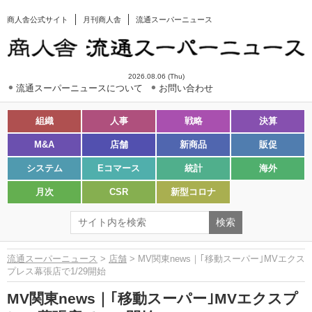
商人舎公式サイト
月刊商人舎
流通スーパーニュース
2026.08.06 (Thu)
流通スーパーニュースについて
お問い合わせ
組織
人事
戦略
決算
M&A
店舗
新商品
販促
システム
Eコマース
統計
海外
月次
CSR
新型コロナ
流通スーパーニュース
>
店舗
> MV関東news｜｢移動スーパー｣MVエクス
プレス幕張店で1/29開始
MV関東news｜｢移動スーパー｣MVエクスプ