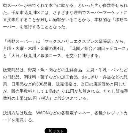
動スーパーが来てくれて本当に助かる」といった声が多数寄せられ
た。千葉市花見川区には、さまざまな理由でスーパーマーケットに
直接来店することが難しい顧客がいることから、本格的な「移動ス
ーパー」を運行することとなった。
「移動スーパー」は「マックスバリュエクスプレス幕張店」から、
月曜・火曜・木曜・金曜の週4日、「花園／畑台／朝日ヶ丘コース」
と「大日／検見川／幕張コース」を交互に運行する。
販売商品は、野菜・魚・肉などの生鮮食品、豆腐・牛乳・パンなど
の日配品、調味料・菓子などの加工食品、おにぎり・弁当などの惣
菜、日用品など約300品目。販売価格は、当日の店頭価格と同じだ
が、販売手数料として１品あたり11円が加算される。ただし販売手
数料の上限は55円（税込）に設定されている。
決済方法は現金、WAONなどの各種電子マネー、各種クレジットカ
ードを用意する。