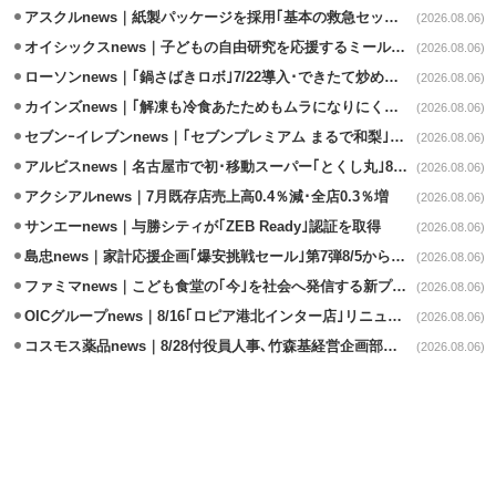
アスクルnews｜紙製パッケージを採用｢基本の救急セット｣8/5発売
(2026.08.06)
オイシックスnews｜子どもの自由研究を応援するミールキット8/6発売
(2026.08.06)
ローソンnews｜｢鍋さばきロボ｣7/22導入･できたて炒めメニューを提供
(2026.08.06)
カインズnews｜｢解凍も冷食あたためもムラになりにくいフラットレンジ｣発売
(2026.08.06)
セブンｰイレブンnews｜｢セブンプレミアム まるで和梨｣8/11から順次発売
(2026.08.06)
アルビスnews｜名古屋市で初･移動スーパー｢とくし丸｣8/4運行開始
(2026.08.06)
アクシアルnews｜7月既存店売上高0.4％減･全店0.3％増
(2026.08.06)
サンエーnews｜与勝シティが｢ZEB Ready｣認証を取得
(2026.08.06)
島忠news｜家計応援企画｢爆安挑戦セール｣第7弾8/5から開催
(2026.08.06)
ファミマnews｜こども食堂の｢今｣を社会へ発信する新プロジェクト始動
(2026.08.06)
OICグループnews｜8/16｢ロピア港北インター店｣リニューアル/食品売場拡大
(2026.08.06)
コスモス薬品news｜8/28付役員人事､竹森基経営企画部長が取締役昇格
(2026.08.06)