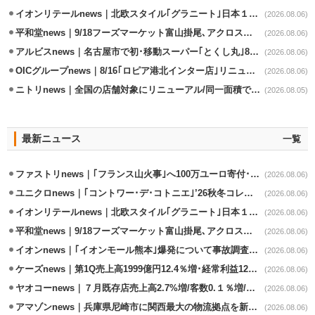
イオンリテールnews｜北欧スタイル｢グラニート｣日本１号店を自由が丘に開業
(2026.08.06)
平和堂news｜9/18フーズマーケット富山掛尾､アクロスプラザ内に出店
(2026.08.06)
アルビスnews｜名古屋市で初･移動スーパー｢とくし丸｣8/4運行開始
(2026.08.06)
OICグループnews｜8/16｢ロピア港北インター店｣リニューアル/食品売場拡大
(2026.08.06)
ニトリnews｜全国の店舗対象にリニューアル/同一面積で品揃え24％拡大
(2026.08.05)
最新ニュース
一覧
ファストリnews｜｢フランス山火事｣へ100万ユーロ寄付･衣料5万点も提供
(2026.08.06)
ユニクロnews｜｢コントワー･デ･コトニエ｣’26秋冬コレクション8/28発売
(2026.08.06)
イオンリテールnews｜北欧スタイル｢グラニート｣日本１号店を自由が丘に開業
(2026.08.06)
平和堂news｜9/18フーズマーケット富山掛尾､アクロスプラザ内に出店
(2026.08.06)
イオンnews｜｢イオンモール熊本｣爆発について事故調査委員会設置
(2026.08.06)
ケーズnews｜第1Q売上高1999億円12.4％増･経常利益125.0%増
(2026.08.06)
ヤオコーnews｜７月既存店売上高2.7%増/客数0.１％増/客単価2.6％増
(2026.08.06)
アマゾンnews｜兵庫県尼崎市に関西最大の物流拠点を新設・市内2拠点目
(2026.08.06)