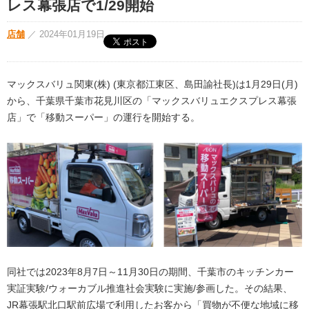
レス幕張店で1/29開始
店舗
／
2024年01月19日
マックスバリュ関東(株) (東京都江東区、島田諭社長)は1月29日(月)
から、千葉県千葉市花見川区の「マックスバリュエクスプレス幕張
店」で「移動スーパー」の運行を開始する。
同社では2023年8月7日～11月30日の期間、千葉市のキッチンカー
実証実験/ウォーカブル推進社会実験に実施/参画した。その結果、
JR幕張駅北口駅前広場で利用したお客から「買物が不便な地域に移