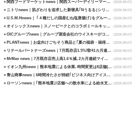
関西フードマーケットnews｜関西スーパーデイリーマート蒲生店8/7改装
(2026.08.07)
ニトリnews｜肌ざわりを追求した新寝具｢Nうるる｣シリーズを発売
(2026.08.07)
U.S.M.Hnews｜ ｢４種だしの国産むね塩唐揚げ｣をグループ610店で共同販促
(2026.08.07)
オイシックスnews｜スノーピークとのコラボミールキット8/13発売
(2026.08.07)
OICグループnews｜グループ酒造会社のウイスキーがコンペティション受賞
(2026.08.07)
PLANTnews｜お盆向けごちそう商品と｢夏の福袋・福得カート｣8/8から開催
(2026.08.07)
リテールパートナーズnews｜7月既存店1.5%増/41カ月連続増
(2026.08.07)
MrMax news｜7月既存店売上高1.6％減､2カ月連続マイナス
(2026.08.07)
イオン九州news｜熊本地震による休業､時間変更は8店舗(8/7時点)
(2026.08.07)
青山商事news｜6時間冷たさが持続｢ビジネス向けアイスベスト｣発売
(2026.08.07)
ローソンnews｜｢熊本地震｣/店舗への散水車による給水支援を開始
(2026.08.07)