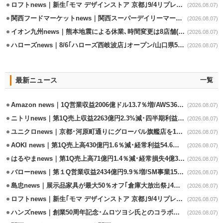
ロフトnews｜新生｢モマ デザインストア 京都｣9/4リプレイスオープン
(2026.08.07)
関西フードマーケットnews｜関西スーパーデイリーマート蒲生店8/7改装
(2026.08.07)
イオン九州news｜熊本地震による休業､時間変更は8店舗(8/7時点)
(2026.08.07)
ハローズnews｜8/6｢ハローズ西岐波店｣オープン/山口県5店舗目
(2026.08.07)
最新ニュース
一覧
Amazon news｜1Q営業収益2006億ドル13.7％増/AWS36.8％％増が貢献
(2026.08.07)
ニトリnews｜第1Q売上収益2263億円2.3%減･四半期利益1.4％減
(2026.08.07)
ユニクロnews｜京都･河原町通りにグローバル旗艦店を11/6開設
(2026.08.07)
AOKI news｜第1Q売上高430億円1.6％減･経常利益54.6％減
(2026.08.07)
はるやまnews｜第1Q売上高71億円1.4％減･経常損失4億3800万円
(2026.08.07)
バローnews｜第１Q営業収益2434億円9.9％増/SM事業15.5％増と絶好調
(2026.08.07)
島忠news｜展示品家具が最大50％オフ｢倉庫大放出祭｣4店舗限定で開催
(2026.08.07)
ロフトnews｜新生｢モマ デザインストア 京都｣9/4リプレイスオープン
(2026.08.07)
ハンズnews｜創業50周年記念･ムロツヨシ氏とのコラボ企画｢ムロハンズ｣開催
(2026.08.07)