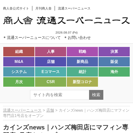
商人舎公式サイト
月刊商人舎
流通スーパーニュース
2026.08.07 (Fri)
流通スーパーニュースについて
お問い合わせ
組織
人事
戦略
決算
M&A
店舗
新商品
販促
システム
Eコマース
統計
海外
月次
CSR
新型コロナ
流通スーパーニュース
>
店舗
> カインズnews｜ハンズ梅田店にマフィン
専門店1号店をオープン
カインズnews｜ハンズ梅田店にマフィン専