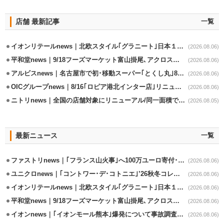
店舗 最新記事
一覧
イオンリテールnews｜北欧スタイル｢グラニート｣日本１号店を自由が丘に開業
(2026.08.06)
平和堂news｜9/18フーズマーケット富山掛尾､アクロスプラザ内に出店
(2026.08.06)
アルビスnews｜名古屋市で初･移動スーパー｢とくし丸｣8/4運行開始
(2026.08.06)
OICグループnews｜8/16｢ロピア港北インター店｣リニューアル/食品売場拡大
(2026.08.06)
ニトリnews｜全国の店舗対象にリニューアル/同一面積で品揃え24％拡大
(2026.08.05)
最新ニュース
一覧
ファストリnews｜｢フランス山火事｣へ100万ユーロ寄付･衣料5万点も提供
(2026.08.06)
ユニクロnews｜｢コントワー･デ･コトニエ｣’26秋冬コレクション8/28発売
(2026.08.06)
イオンリテールnews｜北欧スタイル｢グラニート｣日本１号店を自由が丘に開業
(2026.08.06)
平和堂news｜9/18フーズマーケット富山掛尾､アクロスプラザ内に出店
(2026.08.06)
イオンnews｜｢イオンモール熊本｣爆発について事故調査委員会設置
(2026.08.06)