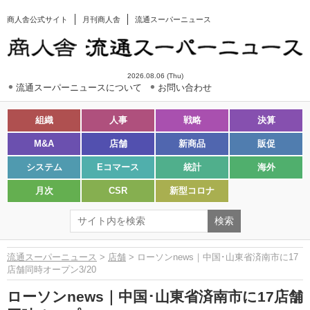
商人舎公式サイト
月刊商人舎
流通スーパーニュース
2026.08.06 (Thu)
流通スーパーニュースについて
お問い合わせ
組織
人事
戦略
決算
M&A
店舗
新商品
販促
システム
Eコマース
統計
海外
月次
CSR
新型コロナ
流通スーパーニュース
>
店舗
> ローソンnews｜中国･山東省済南市に17
店舗同時オープン3/20
ローソンnews｜中国･山東省済南市に17店舗