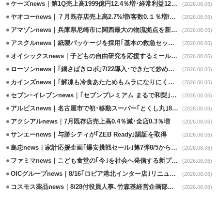
ケーズnews｜第1Q売上高1999億円12.4％増･経常利益125.0%増
(2026.08.06)
ヤオコーnews｜７月既存店売上高2.7%増/客数0.１％増/客単価2.6％増
(2026.08.06)
アマゾンnews｜兵庫県尼崎市に関西最大の物流拠点を新設・市内2拠点目
(2026.08.06)
アスクルnews｜紙製パッケージを採用｢基本の救急セット｣8/5発売
(2026.08.06)
オイシックスnews｜子どもの自由研究を応援するミールキット8/6発売
(2026.08.06)
ローソンnews｜｢鍋さばきロボ｣7/22導入･できたて炒めメニューを提供
(2026.08.06)
カインズnews｜｢解凍も冷食あたためもムラになりにくいフラットレンジ｣発売
(2026.08.06)
セブンｰイレブンnews｜｢セブンプレミアム まるで和梨｣8/11から順次発売
(2026.08.06)
アルビスnews｜名古屋市で初･移動スーパー｢とくし丸｣8/4運行開始
(2026.08.06)
アクシアルnews｜7月既存店売上高0.4％減･全店0.3％増
(2026.08.06)
サンエーnews｜与勝シティが｢ZEB Ready｣認証を取得
(2026.08.06)
島忠news｜家計応援企画｢爆安挑戦セール｣第7弾8/5から開催
(2026.08.06)
ファミマnews｜こども食堂の｢今｣を社会へ発信する新プロジェクト始動
(2026.08.06)
OICグループnews｜8/16｢ロピア港北インター店｣リニューアル/食品売場拡大
(2026.08.06)
コスモス薬品news｜8/28付役員人事､竹森基経営企画部長が取締役昇格
(2026.08.06)