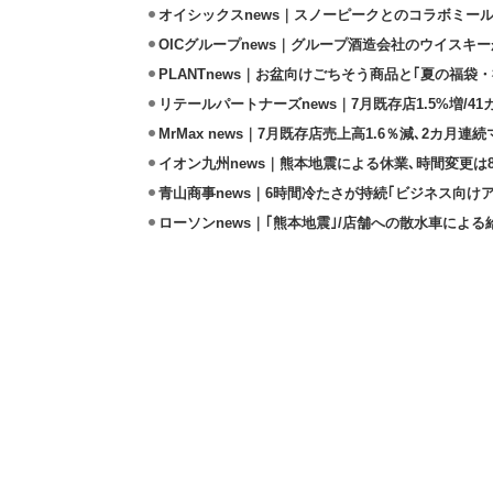
オイシックスnews｜スノーピークとのコラボミールキ
OICグループnews｜グループ酒造会社のウイスキ
PLANTnews｜お盆向けごちそう商品と｢夏の福袋・
リテールパートナーズnews｜7月既存店1.5%増/4
MrMax news｜7月既存店売上高1.6％減､2カ月連
イオン九州news｜熊本地震による休業､時間変更は8店
青山商事news｜6時間冷たさが持続｢ビジネス向け
ローソンnews｜｢熊本地震｣/店舗への散水車によ