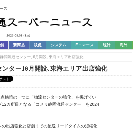
ース
2026.08.08 (Sat)
舗
新商品
販促
システム
Eコマース
統計
海外
メリ静岡流通センター｣6月開設､東海エリア出店強化
センター｣6月開設､東海エリア出店強化
重点施策の一つに「物流センターの強化」を掲げてい
12カ所目となる「コメリ静岡流通センター」を2024
への出店強化と店舗までの配送リードタイムの短縮化