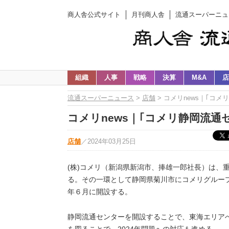
商人舎公式サイト
月刊商人舎
流通スーパーニュ
組織
人事
戦略
決算
M&A
店
流通スーパーニュース
>
店舗
> コメリnews｜｢コ
コメリnews｜｢コメリ静岡流通
店舗
／
2024年03月25日
(株)コメリ（新潟県新潟市、捧雄一郎社長）は、
る。その一環として静岡県菊川市にコメリグループ
年６月に開設する。
静岡流通センターを開設することで、東海エリア
を図ることで、2024年問題への対応も進める。