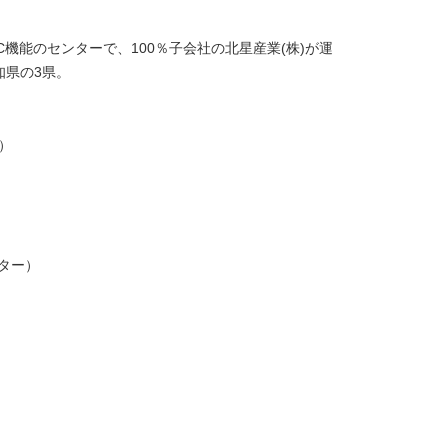
TC機能のセンターで、100％子会社の北星産業(株)が運
知県の3県。
）
ター）