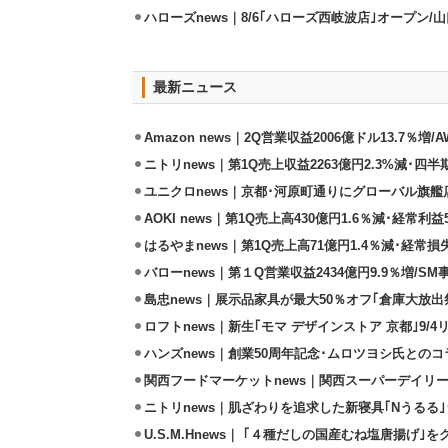
ハローズnews｜8/6｢ハローズ西岐波店｣オープン/
最新ニュース
Amazon news｜2Q営業収益2006億ドル13.7％増/
ニトリnews｜第1Q売上収益2263億円2.3%減･四半
ユニクロnews｜京都･河原町通りにグローバル旗艦店
AOKI news｜第1Q売上高430億円1.6％減･経常利益5
はるやまnews｜第1Q売上高71億円1.4％減･経常損失
バローnews｜第１Q営業収益2434億円9.9％増/SM
島忠news｜展示品家具が最大50％オフ｢倉庫大放出
ロフトnews｜新生｢モマ デザインストア 京都｣9/
ハンズnews｜創業50周年記念･ムロツヨシ氏との
関西フードマーケットnews｜関西スーパーデイリー
ニトリnews｜肌ざわりを追求した新寝具｢Nうるる
U.S.M.Hnews｜ ｢４種だしの国産むね塩唐揚げ｣