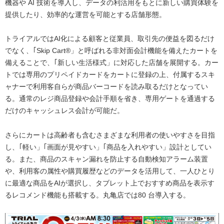
機器や AI 技術を導入し、データの利活用をもとに新しい購買体験を
提供したり、効率的な運営を可能とする店舗形態。
トライアルではAI化による顧客と従業員、取引先の便益を図るだけ
でなく、｢Skip Cart®」と呼ばれる非対面会計機能を備えたカートを
備えることで、｢新しい生活様式」に対応した店舗を展開する。カー
トでは専用のプリペイドカードをカートに登録の上、付属するスキ
ャナーで利用客自らが商品バーコードを読み取るだけとなってい
る。通常のレジ商品登録や会計手順を省き、専用ゲートを通過する
だけのキャッシュレス会計が可能だ。
さらにカートは高齢者も含むさまざまな利用者の使いやすさを目指
し、｢軽い」｢画面が見やすい」｢商品を入れやすい」設計としてい
る。また、商品のスキャン漏れを防止する自動検知アラーム装置
や、利用客の属性や購買履歴などのデータを活用して、一人ひとり
に最適な商品をAIが選択し、タブレット上でおすすめ商品を表示す
るレコメンド機能も搭載する。丸亀店では80 台導入する。