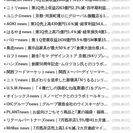
Amazon news｜2Q営業収益2006億ドル13.7％増/AWS36.8％％増が貢献
(2026.08.07)
ニトリnews｜第1Q売上収益2263億円2.3%減･四半期利益1.4％減
(2026.08.07)
ユニクロnews｜京都･河原町通りにグローバル旗艦店を11/6開設
(2026.08.07)
AOKI news｜第1Q売上高430億円1.6％減･経常利益54.6％減
(2026.08.07)
はるやまnews｜第1Q売上高71億円1.4％減･経常損失4億3800万円
(2026.08.07)
バローnews｜第１Q営業収益2434億円9.9％増/SM事業15.5％増と絶好調
(2026.08.07)
島忠news｜展示品家具が最大50％オフ｢倉庫大放出祭｣4店舗限定で開催
(2026.08.07)
ロフトnews｜新生｢モマ デザインストア 京都｣9/4リプレイスオープン
(2026.08.07)
ハンズnews｜創業50周年記念･ムロツヨシ氏とのコラボ企画｢ムロハンズ｣開催
(2026.08.07)
関西フードマーケットnews｜関西スーパーデイリーマート蒲生店8/7改装
(2026.08.07)
ニトリnews｜肌ざわりを追求した新寝具｢Nうるる｣シリーズを発売
(2026.08.07)
U.S.M.Hnews｜ ｢４種だしの国産むね塩唐揚げ｣をグループ610店で共同販促
(2026.08.07)
オイシックスnews｜スノーピークとのコラボミールキット8/13発売
(2026.08.07)
OICグループnews｜グループ酒造会社のウイスキーがコンペティション受賞
(2026.08.07)
PLANTnews｜お盆向けごちそう商品と｢夏の福袋・福得カート｣8/8から開催
(2026.08.07)
リテールパートナーズnews｜7月既存店1.5%増/41カ月連続増
(2026.08.07)
MrMax news｜7月既存店売上高1.6％減､2カ月連続マイナス
(2026.08.07)