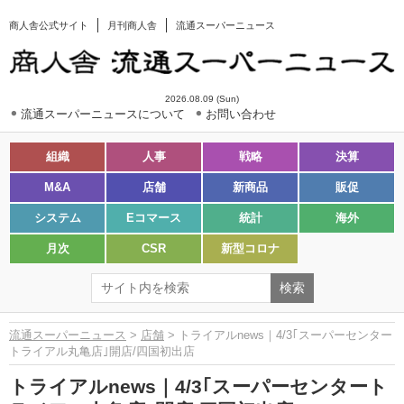
商人舎公式サイト
月刊商人舎
流通スーパーニュース
2026.08.09 (Sun)
流通スーパーニュースについて
お問い合わせ
組織
人事
戦略
決算
M&A
店舗
新商品
販促
システム
Eコマース
統計
海外
月次
CSR
新型コロナ
流通スーパーニュース
>
店舗
> トライアルnews｜4/3｢スーパーセンター
トライアル丸亀店｣開店/四国初出店
トライアルnews｜4/3｢スーパーセンタート