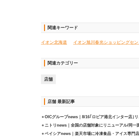
関連キーワード
イオン北海道
イオン旭川春光ショッピングセン
関連カテゴリー
店舗
店舗 最新記事
OICグループnews｜8/16｢ロピア港北インター店
ニトリnews｜全国の店舗対象にリニューアル/同一
ベイシアnews｜楽天市場に冷凍食品・アイス専門店