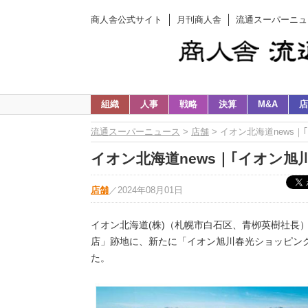
商人舎公式サイト
月刊商人舎
流通スーパーニュ
組織
人事
戦略
決算
M&A
店
流通スーパーニュース
>
店舗
> イオン北海道news｜｢
イオン北海道news｜｢イオン旭川春
店舗
／
2024年08月01日
イオン北海道(株)（札幌市白石区、青栁英樹社長）
店」跡地に、新たに「イオン旭川春光ショッピング
た。