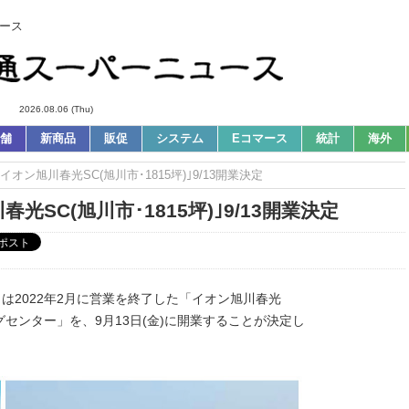
ース
2026.08.06 (Thu)
舗
新商品
販促
システム
Eコマース
統計
海外
イオン旭川春光SC(旭川市･1815坪)｣9/13開業決定
光SC(旭川市･1815坪)｣9/13開業決定
は2022年2月に営業を終了した「イオン旭川春光
センター」を、9月13日(金)に開業することが決定し