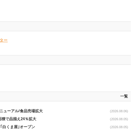
ター
一覧
｣リニューアル/食品売場拡大
(2026.08.06)
面積で品揃え24％拡大
(2026.08.05)
｢白くま屋｣オープン
(2026.08.05)