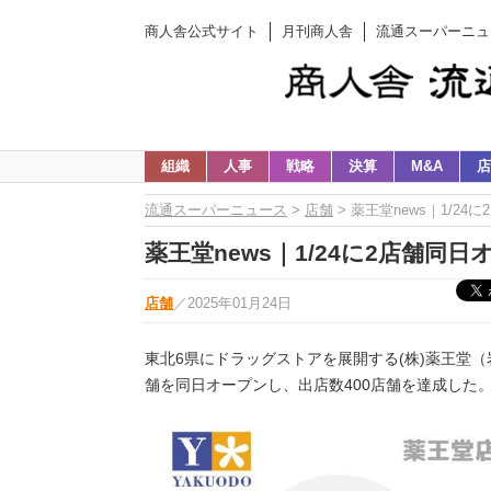
商人舎公式サイト
月刊商人舎
流通スーパーニュ
組織
人事
戦略
決算
M&A
店
流通スーパーニュース
>
店舗
> 薬王堂news｜1/2
薬王堂news｜1/24に2店舗同
店舗
／
2025年01月24日
東北6県にドラッグストアを展開する(株)薬王堂（
舗を同日オープンし、出店数400店舗を達成した