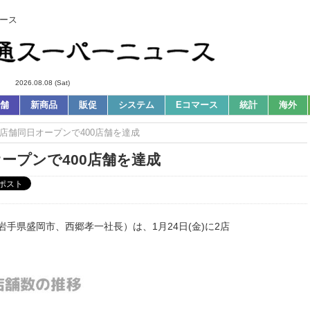
ース
2026.08.08 (Sat)
舗
新商品
販促
システム
Eコマース
統計
海外
4に2店舗同日オープンで400店舗を達成
日オープンで400店舗を達成
岩手県盛岡市、西郷孝一社長）は、1月24日(金)に2店
。