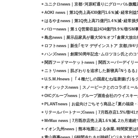
ユニクロnews｜京都･河原町通りにグローバル旗艦店
AOKI news｜第1Q売上高430億円1.6％減･経常利益5
はるやまnews｜第1Q売上高71億円1.4％減･経常損失
バローnews｜第１Q営業収益2434億円9.9％増/SM
島忠news｜展示品家具が最大50％オフ｢倉庫大放出
ロフトnews｜新生｢モマ デザインストア 京都｣9/
ハンズnews｜創業50周年記念･ムロツヨシ氏との
関西フードマーケットnews｜関西スーパーデイリー
ニトリnews｜肌ざわりを追求した新寝具｢Nうるる
U.S.M.Hnews｜ ｢４種だしの国産むね塩唐揚げ｣
オイシックスnews｜スノーピークとのコラボミールキ
OICグループnews｜グループ酒造会社のウイスキ
PLANTnews｜お盆向けごちそう商品と｢夏の福袋・
リテールパートナーズnews｜7月既存店1.5%増/4
MrMax news｜7月既存店売上高1.6％減､2カ月連
イオン九州news｜熊本地震による休業､時間変更は8店
青山商事news｜6時間冷たさが持続｢ビジネス向け