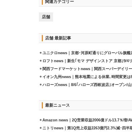
関連カテゴリー
店舗
店舗 最新記事
ユニクロnews｜京都･河原町通りにグローバル旗艦店
ロフトnews｜新生｢モマ デザインストア 京都｣9/
関西フードマーケットnews｜関西スーパーデイリー
イオン九州news｜熊本地震による休業､時間変更は8店
ハローズnews｜8/6｢ハローズ西岐波店｣オープン/
最新ニュース
Amazon news｜2Q営業収益2006億ドル13.7％増/
ニトリnews｜第1Q売上収益2263億円2.3%減･四半