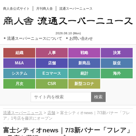
商人舎公式サイト
月刊商人舎
流通スーパーニュース
2026.08.10 (Mon)
流通スーパーニュースについて
お問い合わせ
組織
人事
戦略
決算
M&A
店舗
新商品
販促
システム
Eコマース
統計
海外
月次
CSR
新型コロナ
流通スーパーニュース
>
店舗
> 富士シティオnews｜7/3新バナー「フレ
ア」1号店を藤沢にオープン
富士シティオnews｜7/3新バナー「フレア」