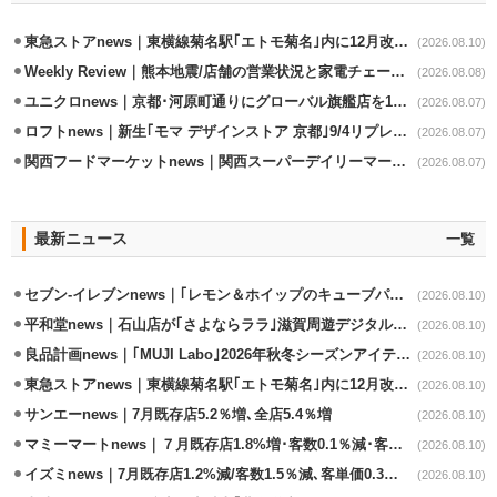
東急ストアnews｜東横線菊名駅｢エトモ菊名｣内に12月改装オープン
(2026.08.10)
Weekly Review｜熊本地震/店舗の営業状況と家電チェーンの支援策
(2026.08.08)
ユニクロnews｜京都･河原町通りにグローバル旗艦店を11/6開設
(2026.08.07)
ロフトnews｜新生｢モマ デザインストア 京都｣9/4リプレイスオープン
(2026.08.07)
関西フードマーケットnews｜関西スーパーデイリーマート蒲生店8/7改装
(2026.08.07)
最新ニュース
一覧
セブン-イレブンnews｜｢レモン＆ホイップのキューブパン｣8/11発売
(2026.08.10)
平和堂news｜石山店が｢さよならララ｣滋賀周遊デジタルラリースポットに選定
(2026.08.10)
良品計画news｜｢MUJI Labo｣2026年秋冬シーズンアイテム発売
(2026.08.10)
東急ストアnews｜東横線菊名駅｢エトモ菊名｣内に12月改装オープン
(2026.08.10)
サンエーnews｜7月既存店5.2％増､全店5.4％増
(2026.08.10)
マミーマートnews｜７月既存店1.8%増･客数0.1％減･客単価1.9％増
(2026.08.10)
イズミnews｜7月既存店1.2%減/客数1.5％減､客単価0.3％増
(2026.08.10)