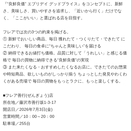
『“良鮮良価” エブリデイ グッドプライス』をコンセプトに、新鮮
さ、美味しさ、買いやすさを追求し、「近いから行く」だけでな
く、「ここがいい」と選ばれる店を目指す。
フレアでは次の3つの約束を掲げる。
① 新鮮でおいしい商品、毎日 獲れたて・つくりたて・できたて に
こだわり、 毎日の食卓に“ちゃんと美味しい”を届ける
② 納得できるお値打ち価格。品質に対して「うれしい」と感じる価
格で 毎日の買物に納得できる“良鮮良価”の実現
③ また来たくなる・おすすめしたくなるお店に。できたてのお惣菜
や時短商品、欲しいものがしっかり揃う ちょっとした発見やわくわ
くがある売場で 毎日の買物をもっとラクに、もっと楽しくする。
■フレア善行(ぜんぎょう)店
所在地／藤沢市善行坂1-3-17
開店日／2026年7月3日(金)
営業時間／10：00～20：00
駐車場／255台