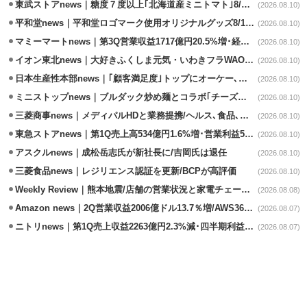
東武ストアnews｜糖度７度以上｢北海道産ミニトマト｣8/11販売
(2026.08.10)
平和堂news｜平和堂ロゴマーク使用オリジナルグッズ8/10販売開始
(2026.08.10)
マミーマートnews｜第3Q営業収益1717億円20.5%増･経常利益3.6%増
(2026.08.10)
イオン東北news｜大好きふくしま元気・いわきフラWAONの利用金額一部寄付
(2026.08.10)
日本生産性本部news｜｢顧客満足度｣トップにオーケー､コスモス薬品など選出
(2026.08.10)
ミニストップnews｜ブルダック炒め麺とコラボ｢チーズハットグ｣8/7発売
(2026.08.10)
三菱商事news｜メディパルHDと業務提携/ヘルス､食品､日用品で協業
(2026.08.10)
東急ストアnews｜第1Q売上高534億円1.6%増･営業利益5億円13.3%減
(2026.08.10)
アスクルnews｜成松岳志氏が新社長に/吉岡氏は退任
(2026.08.10)
三菱食品news｜レジリエンス認証を更新/BCPが高評価
(2026.08.10)
Weekly Review｜熊本地震/店舗の営業状況と家電チェーンの支援策
(2026.08.08)
Amazon news｜2Q営業収益2006億ドル13.7％増/AWS36.8％％増が貢献
(2026.08.07)
ニトリnews｜第1Q売上収益2263億円2.3%減･四半期利益1.4％減
(2026.08.07)